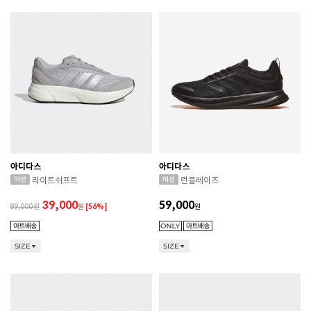
아디다스
아디다스
라이트쉬프트
런블레이즈
39,000
59,000
89,000
원
[56%]
원
SIZE
SIZE