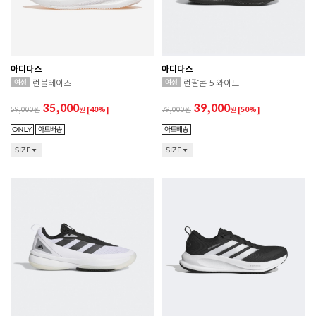
아디다스
아디다스
런블레이즈
런팔콘 5 와이드
35,000
39,000
59,000
원
[40%]
79,000
원
[50%]
SIZE
SIZE