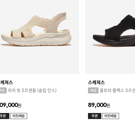
스케쳐스
스케쳐스
아치 핏 2.0 샌들 (슬립 인스)
울트라 플렉스 3.0 
09,000
89,000
원
원