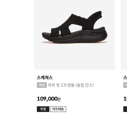
스케쳐스
아치 핏 2.0 샌들 (슬립 인스)
109,000
1
원