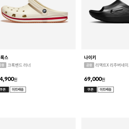
크록스
나이키
크록밴드 러너
리액트X 리주버네이
4,900
69,000
원
원