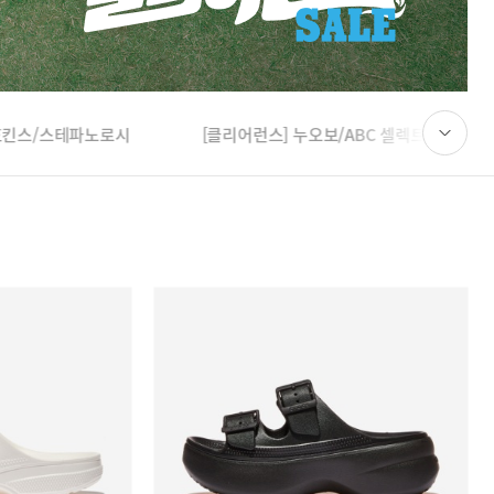
 호킨스/스테파노로시
[클리어런스] 누오보/ABC 셀렉트