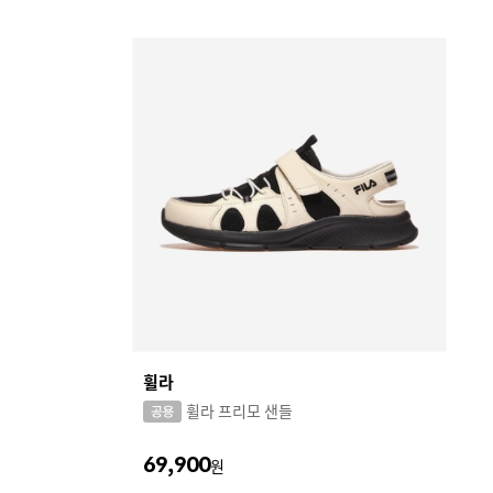
휠라
휠라 프리모 샌들
69,900
원