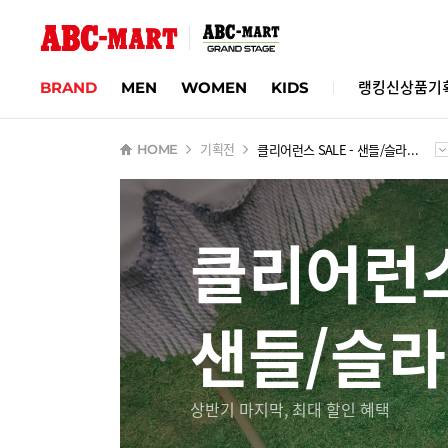
BRAND
MEN
WOMEN
KIDS
랭킹
신상품
기
클리어런스 SALE - 샌들/슬라이드
HOME
기획전
클리어런스
샌들/슬라
상반기 마지막, 최대 할인 혜택