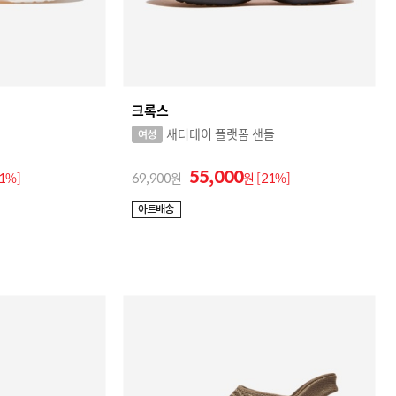
크록스
새터데이 플랫폼 샌들
55,000
21%]
69,900
원
[21%]