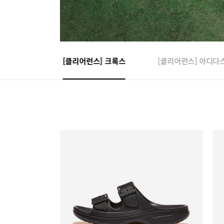
] BEST
[클리어런스] 크록스
[클리어런스] 아디다