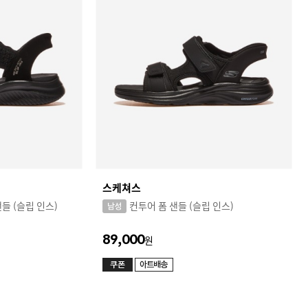
스케쳐스
샌들 (슬립 인스)
컨투어 폼 샌들 (슬립 인스)
89,000
원