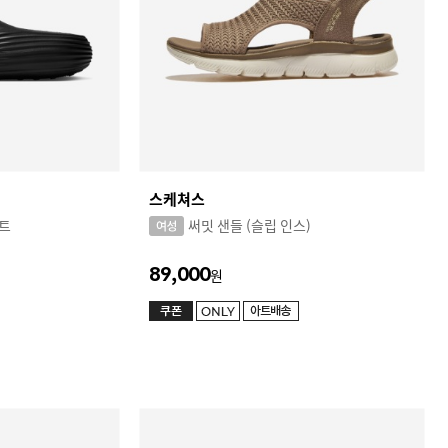
스케쳐스
트
써밋 샌들 (슬립 인스)
89,000
원