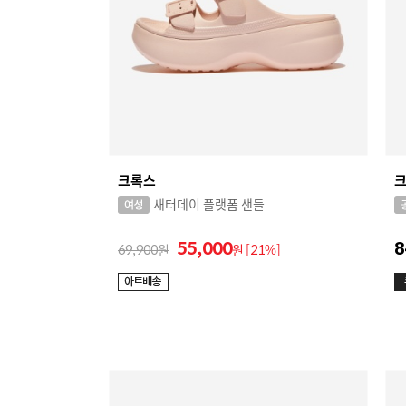
크록스
새터데이 플랫폼 샌들
55,000
8
69,900
원
[21%]