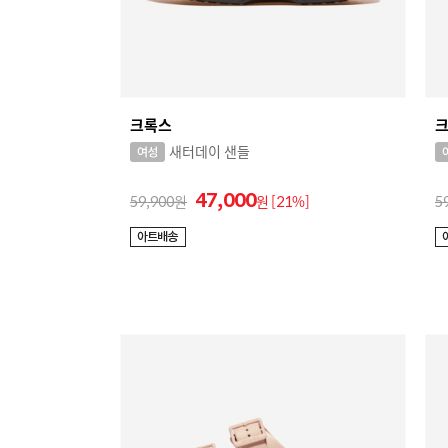
크록스
새터데이 샌들
47,000
59,900
원
[21%]
5