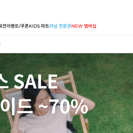
획전
이벤트/쿠폰
KIDS 마트
러닝 전문관
NEW 멤버십
 SALE
이드 ~70%