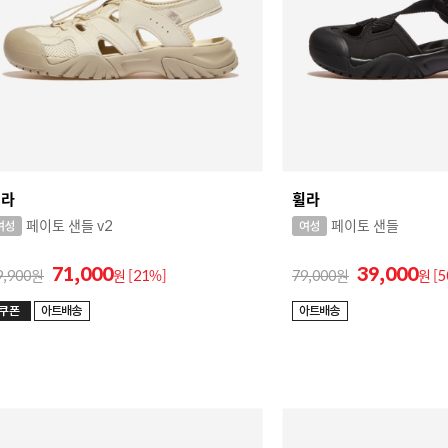
휠라
휠라
페이토 샌들 v2
페이토 샌들
71,000
39,000
9,900
원
[21%]
79,000
원
[