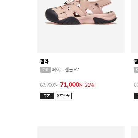
휠라
페이토 샌들 v2
71,000
89,900
원
[21%]
8