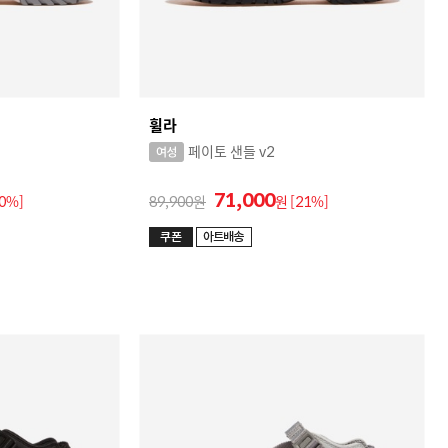
휠라
페이토 샌들 v2
71,000
40%]
89,900
원
[21%]