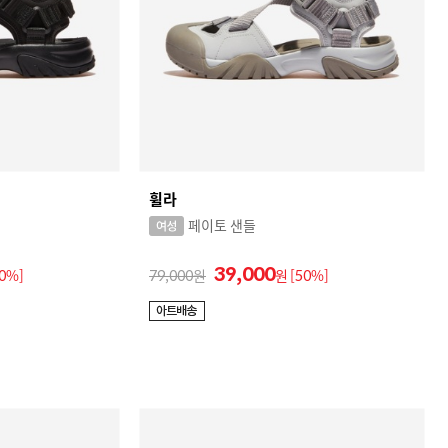
휠라
페이토 샌들
39,000
50%]
79,000
원
[50%]