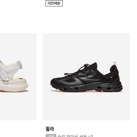
휠라
슬릭 웨이비 샌들 v3