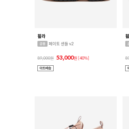
휠라
페이토 샌들 v2
53,000
89,000
원
[40%]
8