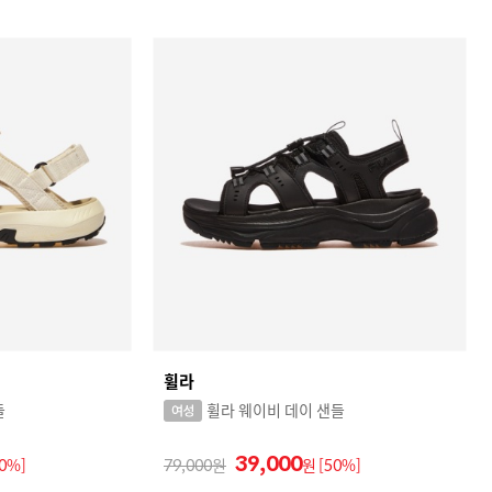
휠라
들
휠라 웨이비 데이 샌들
39,000
30%]
79,000
원
[50%]