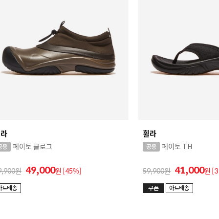
휠라
휠라
페이토 클로그
페이토 TH
49,000
41,000
9,900
원
[45%]
59,900
원
[