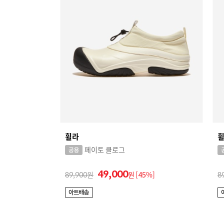
휠라
페이토 클로그
49,000
89,900
원
[45%]
8