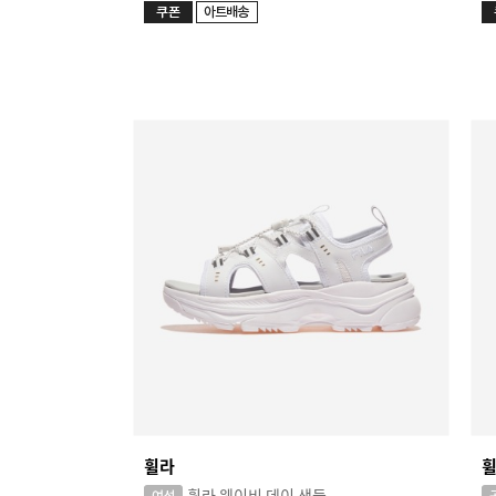
휠라
휠라 웨이비 데이 샌들