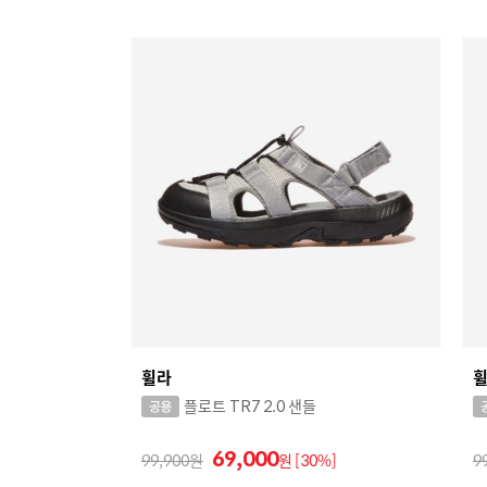
휠라
플로트 TR7 2.0 샌들
69,000
99,900
원
[30%]
9