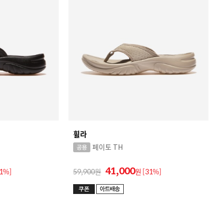
휠라
페이토 TH
41,000
31%]
59,900
원
[31%]