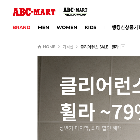
BRAND
MEN
WOMEN
KIDS
랭킹
신상품
기
클리어런스 SALE - 휠라
HOME
기획전
클리어런스
휠라 ~79
상반기 마지막, 최대 할인 혜택