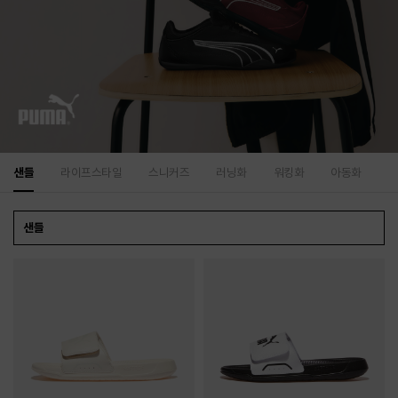
샌들
라이프스타일
스니커즈
러닝화
워킹화
아동화
샌들