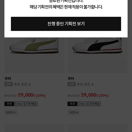
종료된 기획전입니다.
SIZE
SIZE
해당 기획전의 혜택은 현재 적용이 불가합니다.
진행 중인 기획전 보기
푸마
푸마
푸마 투린 4
푸마 투린 4
59,000
59,000
89,000
원
[33%]
89,000
원
[33%]
SIZE
SIZE