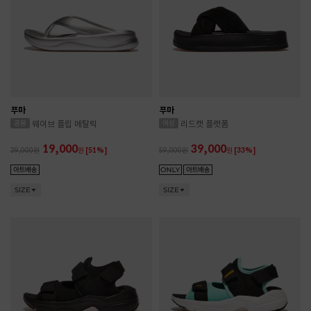
푸마
푸마
웨이브 플립 메탈릭
리드캣 플랫폼
19,000
39,000
39,000
원
[51%]
59,000
원
[33%]
SIZE
SIZE