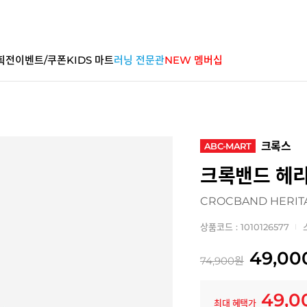
획전
이벤트/쿠폰
KIDS 마트
러닝 전문관
NEW 멤버십
크록스
ABC-MART
크록밴드 헤
CROCBAND HERIT
상품코드 : 1010126577
49,00
74,900
원
49,0
최대 혜택가