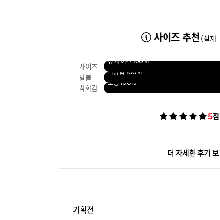
사이즈 추천
(실제 
정 사이즈
100%
사이즈
적당함
100%
발볼
보통
100%
착화감
5
점
더 자세한 후기 
기획전