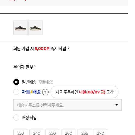
8)
원
-25,900
을 확인하세요
금액으로, 실제 결제 금액과는 차이가 있을 수 있습니다.
회원 가입 시
5,000P
즉시 적립
무이자 할부
일반배송
(무료배송)
아트배송
지금 주문하면
내일(08/07.금)
도착
배송지주소를 선택해주세요.
매장픽업
230
240
250
260
265
270