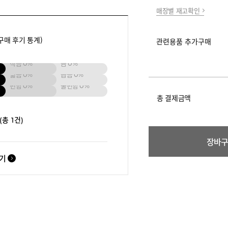
매장별 재고확인
구매 후기 통계)
관련용품 추가구매
작음
0%
큼
0%
넓음
0%
좁음
0%
편함
0%
불편함
0%
총 결제금액
(총 1건)
장바
보기