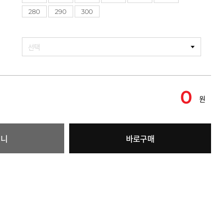
280
290
300
선택
0
원
구니
바로구매