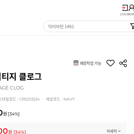
LOGIN
JOI
매장픽업 가능
리티지 클로그
AGE CLOG
스타일코드 : CRS213224
색상코드 : NAVY
0
원
[
34
%]
00
자세히
원
[
34
%]