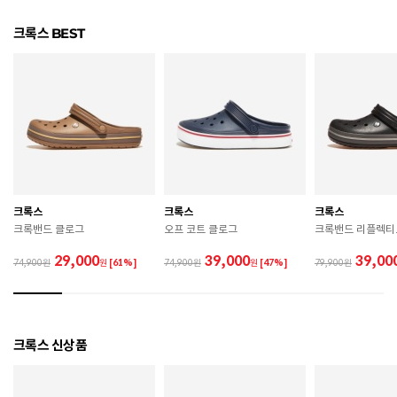
관련 법 및 소비자 분쟁 해결 기준에 따름 (품질보증기간
크록스 BEST
품질보증기준
: 구입일로부터 6개월 이내)
 [공통] 

 제품의 소재 및 구조에 따라 취급 방법이 달라질 수 있
으므로 반드시 제품에 부착된 케어라벨을 확인 후 사용
하시기 바랍니다. 

 젖은 노면이나 미끄러운 장소에서는 미끄러질 수 있으
므로 착용 시 주의하시기 바랍니다. 

 장시간 착용 후에는 통풍이 잘 되는 곳에서 건조하여 보
관하시기 바랍니다. 

 직사광선이나 고온 다습한 장소를 피해 보관하시기 바
크록스
크록스
크록스
랍니다. 

크록밴드 클로그
오프 코트 클로그
크록밴드 리플렉티
 제품에 부착된 장식이나 부자재는 강한 충격에 의해 파
손될 수 있으니 주의하시기 바랍니다. 

29,000
39,000
39,00
74,900
원
[61%]
74,900
원
[47%]
79,900
 작은 부품이 탈락 될 경우 삼킬 위험이 있으므로 주의하
시기 바랍니다. 

 제품의 수명 연장을 위해 용도에 맞게 착용하시기 바랍
니다. 

 에어솔 제품은 구조상 수리가 불가능하며 외부 충격으
크록스 신상품
로 에어가 손상된 경우 보상이 어렵습니다. 

 [가죽] 
