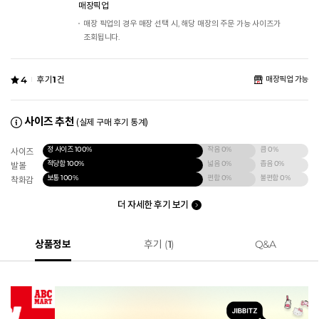
매장픽업
매장 픽업의 경우 매장 선택 시, 해당 매장의 주문 가능 사이즈가
조회됩니다.
4
후기
1
건
매장픽업 가능
사이즈 추천
(실제 구매 후기 통계)
정 사이즈
100%
작음
0%
큼
0%
사이즈
적당함
100%
넓음
0%
좁음
0%
발볼
보통
100%
편함
0%
불편함
0%
착화감
더 자세한 후기 보기
상품정보
후기 (
1
)
Q&A