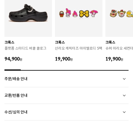
 천연가죽 및 패브릭 소재는 물기와 마찰에 의해 이염 또
는 변색이 발생할 수 있습니다. 

 젖었을 경우 직사광선, 난방기구, 드라이어 등으로 강제 
건조하지 마십시오. 

 오염 시 부드러운 솔이나 천으로 닦고 신발 전용 클리너
를 사용하십시오. 

 불꽃 및 화기에 가까이 두지 마십시오. 

 신발 뒤꿈치를 꺾어 신지 마십시오. 

크록스
크록스
크록스
 천연가죽 제품 : 물세탁을 피하고 신발 전용 클리너로 
플랫폼 스터디드 버클 클로그
산리오 캐릭터즈 마이멜로디 5팩
슈퍼 마리오 세컨더
관리하시기 바랍니다. 

 인조가죽 제품 : 부드러운 솔 또는 천으로 오염을 제거 
94,900
19,900
19,900
원
후 자연 건조하시기 바랍니다. 

원
원
 스웨이드 소재 : 물세탁을 피하고 전용 브러시로 관리하
시기 바랍니다. 

주문/배송 안내
 [섬유/합성 소재] 

 기름기가 있는 장소에서의 사용은 피하시기 바랍니다. 

소재별 관리방법
 화기 근처에 두면 변형 또는 변색이 발생할 수 있습니
배송 안내
교환/반품 안내
다. 

배송비
CONVERSE 소비자가 변동 안내
 오염 시 비눗물을 적신 천으로 닦아 관리하시기 바랍니
2만원 미만 구매 시
2,500원
상품하자 이외 사이즈, 색상교환 등 단순 변심에 의한 교환/반품 택배비 고객부담으로 왕복택배비가
다. 

2만원 이상 구매 시
전액 무료
(제주도 및 기타 도선료 추가 지역 포함)
수선/심의 안내
발생합니다.
ASICS 소비자가 변동 안내
 세탁이 가능한 제품에 한해 세탁하시며 세탁 가능 여부
평균 배송일
(전자상거래 등에서의 소비자보호에 관한 법률 제17조(청약 철회등)9항에 의거 소비자의 사정에
는 상품 택을 확인하시기 바랍니다. 

평일 17시 이전 주문 당일 출고됩니다.
(물류센터 발송에 한함)
오프라인 매장 방문 시 택배비 없이 수선 접수 가능합니다. (단, 입점 업체 상품 불가)
의한 청약 철회 시 택배비는 소비자 부담입니다.)
 세탁 시 중성세제와 미지근한 물(15~25도)을 사용하시
다만, 물류센터 상황에 따라 당일 출고 불가 할 수 있습니다.
ASICS 소비자가 변동 안내
외부 착화 후 상품 불량 발견 시 수선/심의 접수 해주시기 바랍니다. (비회원 구매 건 택배 접수
제품을 받으신 날부터 7일 이내(상품불량인 경우 30일)에 접수해주시기 바랍니다.
기 바랍니다. 

배송 정보 확인까지 송장 등록 후 평균 2일 소요될 수 있습니다. (주말 및 공휴일 제외)