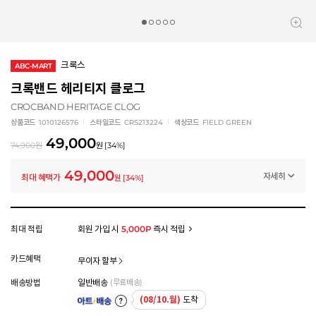
크록스
ABC-MART
크록밴드 헤리티지 클로그
CROCBAND HERITAGE CLOG
상품코드
1010126576
스타일코드
CRS213224
색상코드
FIELD GREEN
49,000
74,900
원
원
[
34
%]
49,000
자세히
최대 혜택가
원
[
34
%]
프로모션
크록스 슈퍼 위크 (~8/8)
-25,900
원
멤버십 상시 할인
최대 적립
회원 가입 시
5,000P
즉시 적립
로그인 후 등급 혜택을 확인하세요
모든 혜택이 적용된 금액으로, 실제 결제 금액과는 차이가 있을 수 있습니다.
카드혜택
무이자 할부
배송방법
일반배송
(무료배송)
(08/10.월)
도착
아트배송