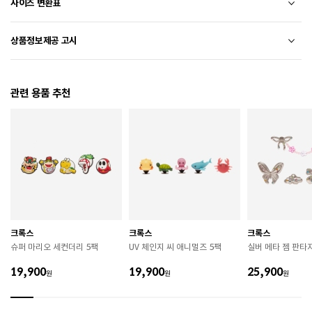
사이즈 변환표
상품의 소재 및 디자인에 따라 오차가 발생할 수 있습니다.
상품정보제공 고시
전자상거래 등에서의 상품정보제공 고시에 따라 작성되었습니다.
관련 용품 추천
소재
에틸렌비닐아세테이트+고무
색상
FIELD GREEN
치수
상품 상세 페이지 내 사이즈(옵션) 정보 참조
굽높이
4.5cm
제조자
CROCS
크록스
크록스
크록스
제조국
인도네시아
슈퍼 마리오 세컨더리 5팩
UV 체인지 씨 애니멀즈 5팩
실버 메타 젬 판타지
A/S 책임자와 전화번호
ABC마트 A/S 담당자 : 080-701-7770
19,900
19,900
25,900
원
원
원
상품별 입고시기에 따라 상이하여, 배송 받으신 제품의
제조년월
라벨 참고 바랍니다.