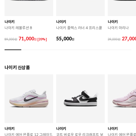
 젖은 노면이나 미끄러운 장소에서는 미끄러질 수 있으
므로 착용 시 주의하시기 바랍니다. 

 장시간 착용 후에는 통풍이 잘 되는 곳에서 건조하여 보
관하시기 바랍니다. 

나이키
나이키
나이키
 직사광선이나 고온 다습한 장소를 피해 보관하시기 바
나이키 레볼루션 8
나이키 플렉스 러너 4 프리스쿨
나이키 마리나
랍니다. 

 제품에 부착된 장식이나 부자재는 강한 충격에 의해 파
71,000
55,000
27,00
89,000
원
[20%]
원
39,000
손될 수 있으니 주의하시기 바랍니다. 

 작은 부품이 탈락 될 경우 삼킬 위험이 있으므로 주의하
시기 바랍니다. 

 제품의 수명 연장을 위해 용도에 맞게 착용하시기 바랍
니다. 

나이키 신상품
 에어솔 제품은 구조상 수리가 불가능하며 외부 충격으
로 에어가 손상된 경우 보상이 어렵습니다. 

 [가죽] 

 천연가죽 및 패브릭 소재는 물기와 마찰에 의해 이염 또
는 변색이 발생할 수 있습니다. 

 젖었을 경우 직사광선, 난방기구, 드라이어 등으로 강제 
건조하지 마십시오. 

 오염 시 부드러운 솔이나 천으로 닦고 신발 전용 클리너
를 사용하십시오. 

 불꽃 및 화기에 가까이 두지 마십시오. 

나이키
나이키
나이키
 신발 뒤꿈치를 꺾어 신지 마십시오. 

나이키 에어 윈플로 12 그레이드
코트 버로우 로우 리크래프트 보
나이키 에어 윈플로
 천연가죽 제품 : 물세탁을 피하고 신발 전용 클리너로 