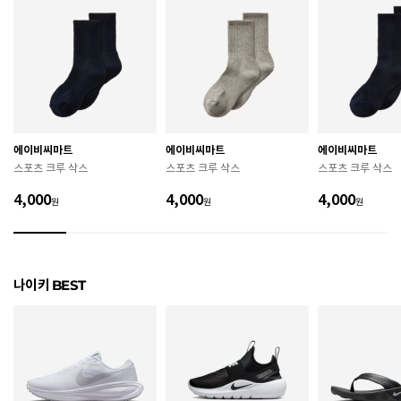
색상
005
220 / 225 / 230 / 235 / 240 / 245 / 250 / 255 / 260 /
치수
265 / 270 / 275 / 280 / 285 / 290
굽높이
3.3cm
제조자
Nike Inc.
에이비씨마트
에이비씨마트
에이비씨마트
스포츠 크루 삭스
스포츠 크루 삭스
스포츠 크루 삭스
제조국
인도네시아
4,000
4,000
4,000
원
원
원
A/S 책임자와 전화번호
ABC마트 A/S 담당자 : 080-701-7770
상품별 입고시기에 따라 상이하여, 배송 받으신 제품의
제조년월
라벨 참고 바랍니다.
나이키 BEST
관련 법 및 소비자 분쟁 해결 기준에 따름 (품질보증기간
품질보증기준
: 구입일로부터 6개월 이내)
 [공통] 

 제품의 소재 및 구조에 따라 취급 방법이 달라질 수 있
으므로 반드시 제품에 부착된 케어라벨을 확인 후 사용
하시기 바랍니다. 
