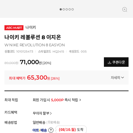
나이키
ABC-MART
나이키 레볼루션 8 이지온
W NIKE REVOLUTION 8 EASYON
상품코드
1010125473
스타일코드
HQ2415
색상코드
005
71,000
쿠폰다운
89,000
원
원
[
20
%]
65,300
자세히
최대 혜택가
원
[
26
%]
일반쿠폰
썸머 브랜드 결산 8% 쿠폰 (~8/13)
-5,700
원
멤버십 상시 할인
최대 적립
회원 가입 시
5,000P
즉시 적립
로그인 후 등급 혜택을 확인하세요
모든 혜택이 적용된 금액으로, 실제 결제 금액과는 차이가 있을 수 있습니다.
카드혜택
무이자 할부
배송방법
일반배송
(무료배송)
(08/10.월)
도착
아트배송