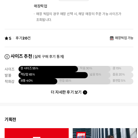
매장픽업
매장 픽업의 경우 매장 선택 시, 해당 매장의 주문 가능 사이즈가
조회됩니다.
5
후기
20
건
매장픽업 가능
사이즈 추천
(실제 구매 후기 통계)
정 사이즈
55%
작음
30%
큼
15%
사이즈
적당함
65%
넓음
15%
좁음
20%
발볼
보통
40%
편함
55%
불편함
5%
착화감
더 자세한 후기 보기
기획전