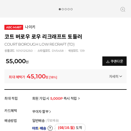
나이키
ABC-MART
코트 버로우 로우 리크래프트 토들러
COURT BOROUGH LOW RECRAFT (TD)
상품코드
1010125250
스타일코드
DV5458
색상코드
139
55,000
쿠폰다운
원
45,100
자세히
최대 혜택가
원
[
18
%]
일반쿠폰
썸머 위켄드 키즈 18% 쿠폰 (~8/9)
-9,900
원
멤버십 상시 할인
최대 적립
회원 가입 시
5,000P
즉시 적립
로그인 후 등급 혜택을 확인하세요
모든 혜택이 적용된 금액으로, 실제 결제 금액과는 차이가 있을 수 있습니다.
카드혜택
무이자 할부
배송방법
일반배송
(무료배송)
(08/10.월)
도착
아트배송