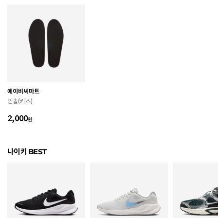
색상
139
치수
상품 상세 페이지 내 사이즈(옵션) 정보 참조
굽높이
2.3cm
제조자
Nike Inc.
에이비씨마트
제조국
인도네시아
인솔(키즈)
A/S 책임자와 전화번호
ABC마트 A/S 담당자 : 080-701-7770
2,000
원
상품별 입고시기에 따라 상이하여, 배송 받으신 제품의
제조년월
라벨 참고 바랍니다.
나이키 BEST
관련 법 및 소비자 분쟁 해결 기준에 따름 (품질보증기간
품질보증기준
: 구입일로부터 6개월 이내)
 [공통] 

 제품의 소재 및 구조에 따라 취급 방법이 달라질 수 있
으므로 반드시 제품에 부착된 케어라벨을 확인 후 사용
하시기 바랍니다. 
