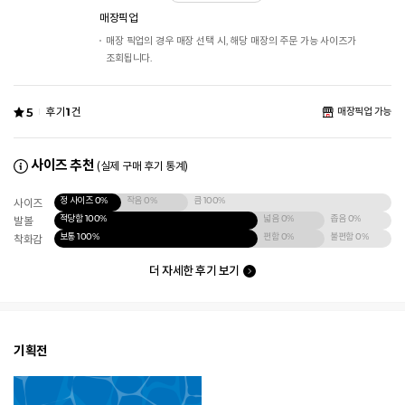
매장픽업
매장 픽업의 경우 매장 선택 시, 해당 매장의 주문 가능 사이즈가
조회됩니다.
5
후기
1
건
매장픽업 가능
사이즈 추천
(실제 구매 후기 통계)
정 사이즈
0%
작음
0%
큼
100%
사이즈
적당함
100%
넓음
0%
좁음
0%
발볼
보통
100%
편함
0%
불편함
0%
착화감
더 자세한 후기 보기
기획전