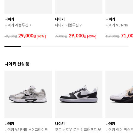
 젖은 노면이나 미끄러운 장소에서는 미끄러질 수 있으
므로 착용 시 주의하시기 바랍니다. 

 장시간 착용 후에는 통풍이 잘 되는 곳에서 건조하여 보
나이키
나이키
나이키
관하시기 바랍니다. 

나이키 레볼루션 7
나이키 레볼루션 7
나이키 V5 RNR
 직사광선이나 고온 다습한 장소를 피해 보관하시기 바
랍니다. 

29,000
29,000
71,0
79,000
원
[63%]
79,000
원
[63%]
119,000
 제품에 부착된 장식이나 부자재는 강한 충격에 의해 파
손될 수 있으니 주의하시기 바랍니다. 

 작은 부품이 탈락 될 경우 삼킬 위험이 있으므로 주의하
시기 바랍니다. 

 제품의 수명 연장을 위해 용도에 맞게 착용하시기 바랍
나이키 신상품
니다. 

 에어솔 제품은 구조상 수리가 불가능하며 외부 충격으
로 에어가 손상된 경우 보상이 어렵습니다. 

 [가죽] 

 천연가죽 및 패브릭 소재는 물기와 마찰에 의해 이염 또
는 변색이 발생할 수 있습니다. 

 젖었을 경우 직사광선, 난방기구, 드라이어 등으로 강제 
건조하지 마십시오. 

 오염 시 부드러운 솔이나 천으로 닦고 신발 전용 클리너
를 사용하십시오. 

 불꽃 및 화기에 가까이 두지 마십시오. 

나이키
나이키
나이키
 신발 뒤꿈치를 꺾어 신지 마십시오. 

나이키 V5 RNR 보이그레이드
코트 버로우 로우 리크래프트 보
나이키 에어 맥스 