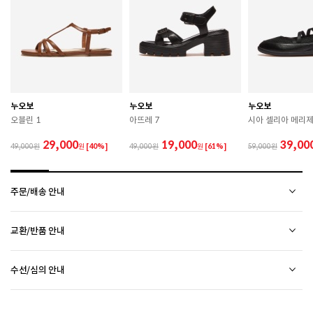
치수
상품 상세 페이지 내 사이즈(옵션) 정보 참조
굽높이
4cm
제조자
FIRST STEP
누오보
누오보
누오보
제조국
중국
오블린 1
아뜨레 7
시아 셀리아 메리
A/S 책임자와 전화번호
ABC마트 A/S 담당자 : 080-701-7770
29,000
19,000
39,00
49,000
원
[40%]
49,000
원
[61%]
59,000
상품별 입고시기에 따라 상이하여, 배송 받으신 제품의
제조년월
라벨 참고 바랍니다.
주문/배송 안내
관련 법 및 소비자 분쟁 해결 기준에 따름 (품질보증기간
품질보증기준
: 구입일로부터 6개월 이내)
배송 안내
교환/반품 안내
배송비
 [공통] 

2만원 미만 구매 시
2,500원
상품하자 이외 사이즈, 색상교환 등 단순 변심에 의한 교환/반품 택배비 고객부담으로 왕복택배비가
 제품의 소재 및 구조에 따라 취급 방법이 달라질 수 있
2만원 이상 구매 시
전액 무료
(제주도 및 기타 도선료 추가 지역 포함)
수선/심의 안내
발생합니다.
으므로 반드시 제품에 부착된 케어라벨을 확인 후 사용
평균 배송일
(전자상거래 등에서의 소비자보호에 관한 법률 제17조(청약 철회등)9항에 의거 소비자의 사정에
하시기 바랍니다. 

평일 17시 이전 주문 당일 출고됩니다.
(물류센터 발송에 한함)
오프라인 매장 방문 시 택배비 없이 수선 접수 가능합니다. (단, 입점 업체 상품 불가)
의한 청약 철회 시 택배비는 소비자 부담입니다.)
 젖은 노면이나 미끄러운 장소에서는 미끄러질 수 있으
다만, 물류센터 상황에 따라 당일 출고 불가 할 수 있습니다.
CONVERSE 소비자가 변동 안내
외부 착화 후 상품 불량 발견 시 수선/심의 접수 해주시기 바랍니다. (비회원 구매 건 택배 접수
제품을 받으신 날부터 7일 이내(상품불량인 경우 30일)에 접수해주시기 바랍니다.
므로 착용 시 주의하시기 바랍니다. 
