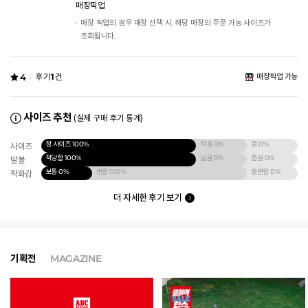
매장픽업
매장 픽업의 경우 매장 선택 시, 해당 매장의 주문 가능 사이즈가
조회됩니다.
4
후기
1
건
매장픽업 가능
사이즈 추천
(실제 구매 후기 통계)
정 사이즈
100%
작음
0%
큼
0%
사이즈
적당함
100%
넓음
0%
좁음
0%
발볼
보통
0%
편함
100%
불편함
0%
착화감
더 자세한 후기 보기
기획전
MAGAZINE