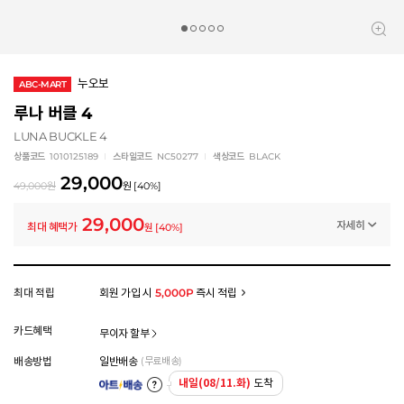
누오보
ABC-MART
루나 버클 4
LUNA BUCKLE 4
상품코드
1010125189
스타일코드
NC50277
색상코드
BLACK
29,000
49,000
원
원
[
40
%]
29,000
자세히
최대 혜택가
원
[
40
%]
멤버십 상시 할인
로그인 후 등급 혜택을 확인하세요
모든 혜택이 적용된 금액으로, 실제 결제 금액과는 차이가 있을 수 있습니다.
최대 적립
회원 가입 시
5,000P
즉시 적립
카드혜택
무이자 할부
배송방법
일반배송
(무료배송)
내일(08/11.화)
도착
아트배송