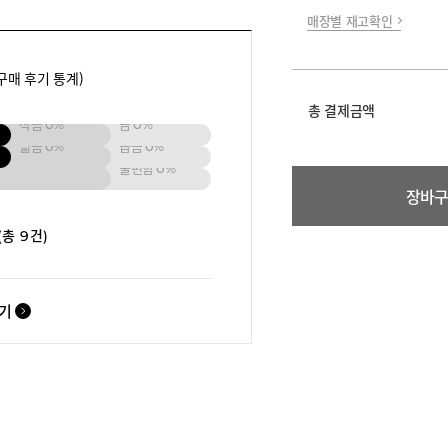
매장별 재고확인
구매 후기 통계)
총 결제금액
작음
0%
큼
0%
넓음
0%
좁음
0%
불편함
0%
장바
(총 9건)
보기