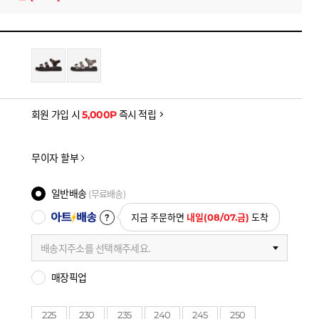
을 확인하세요
금액으로, 실제 결제 금액과는 차이가 있을 수 있습니다.
회원 가입 시
5,000P
즉시 적립
무이자 할부
일반배송
(무료배송)
아트배송
지금 주문하면
내일(08/07.금)
도착
배송지주소를 선택해주세요.
매장픽업
225
230
235
240
245
250