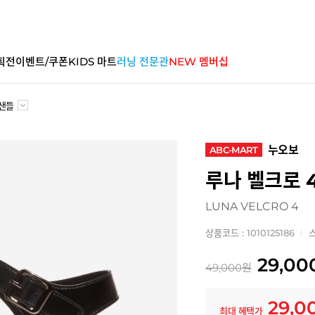
획전
이벤트/쿠폰
KIDS 마트
러닝 전문관
NEW 멤버십
샌들
누오보
ABC-MART
루나 벨크로 
LUNA VELCRO 4
상품코드 : 1010125186
스
29,00
49,000
원
29,0
최대 혜택가