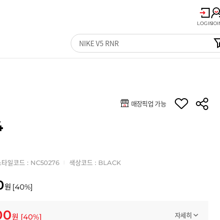
LOGIN
JOI
매장픽업 가능
4
타일코드 : NC50276
색상코드 : BLACK
0
원
[
40
%]
00
자세히
원
[
40
%]