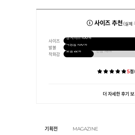
사이즈 추천
(실제 
정 사이즈
100%
사이즈
적당함
100%
발볼
보통
22%
편함
78%
착화감
5
점
더 자세한 후기 
기획전
MAGAZINE