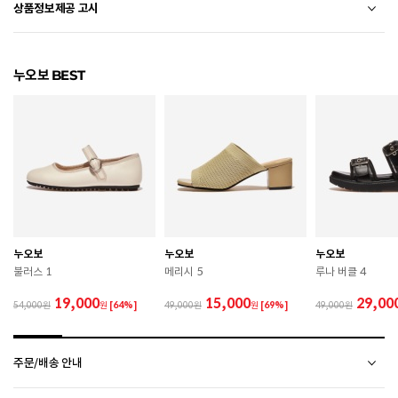
상품정보제공 고시
전자상거래 등에서의 상품정보제공 고시에 따라 작성되었습니다.
누오보 BEST
소재
합성가죽
색상
BLACK
치수
상품 상세 페이지 내 사이즈(옵션) 정보 참조
굽높이
3cm
제조자
FIRST STEP
누오보
누오보
누오보
제조국
중국
불러스 1
메리시 5
루나 버클 4
A/S 책임자와 전화번호
ABC마트 A/S 담당자 : 080-701-7770
19,000
15,000
29,00
54,000
원
[64%]
49,000
원
[69%]
49,000
상품별 입고시기에 따라 상이하여, 배송 받으신 제품의
제조년월
라벨 참고 바랍니다.
주문/배송 안내
관련 법 및 소비자 분쟁 해결 기준에 따름 (품질보증기간
CONVERSE 소비자가 변동 안내
품질보증기준