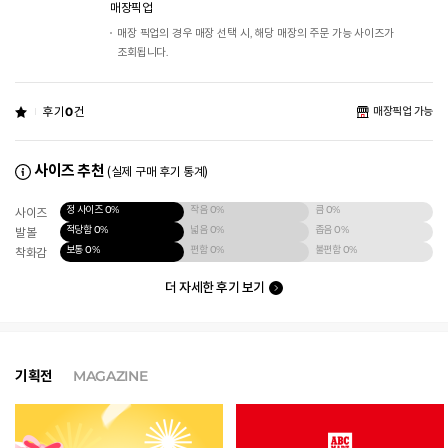
매장픽업
매장 픽업의 경우 매장 선택 시, 해당 매장의 주문 가능 사이즈가
조회됩니다.
후기
0
건
매장픽업 가능
사이즈 추천
(실제 구매 후기 통계)
정 사이즈
0%
작음
0%
큼
0%
사이즈
적당함
0%
넓음
0%
좁음
0%
발볼
보통
0%
편함
0%
불편함
0%
착화감
더 자세한 후기 보기
기획전
MAGAZINE