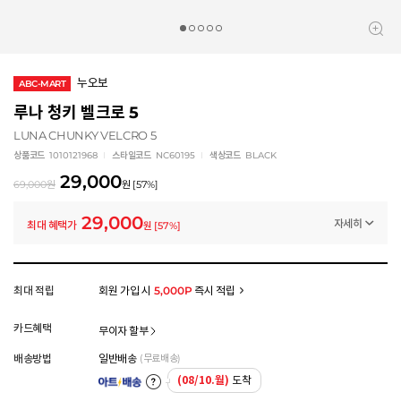
누오보
ABC-MART
루나 청키 벨크로 5
LUNA CHUNKY VELCRO 5
상품코드
1010121968
스타일코드
NC60195
색상코드
BLACK
29,000
69,000
원
원
[
57
%]
29,000
자세히
최대 혜택가
원
[
57
%]
프로모션
[ABC] 이번 주말 특가
-40,000
원
멤버십 상시 할인
최대 적립
회원 가입 시
5,000P
즉시 적립
로그인 후 등급 혜택을 확인하세요
모든 혜택이 적용된 금액으로, 실제 결제 금액과는 차이가 있을 수 있습니다.
카드혜택
무이자 할부
배송방법
일반배송
(무료배송)
(08/10.월)
도착
아트배송