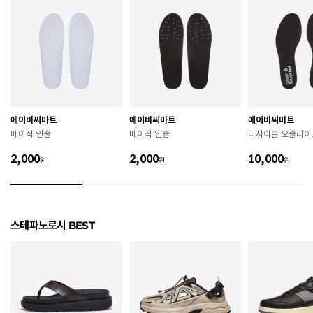
색상
DK.BROWN
치수
250 / 255 / 260 / 265 / 270 / 275 / 280
굽높이
2.8cm
제조자
JIANGXI XUNZHI FOOTWEAR
에이비씨마트
에이비씨마트
에이비씨마트
제조국
중국
베이직 인솔
베이직 인솔
리사이클 오솔라이
A/S 책임자와 전화번호
ABC마트 A/S 담당자 : 080-701-7770
2,000
2,000
10,000
원
원
원
상품별 입고시기에 따라 상이하여, 배송 받으신 제품의
제조년월
라벨 참고 바랍니다.
관련 법 및 소비자 분쟁 해결 기준에 따름 (품질보증기간
스테파노로시 BEST
품질보증기준
: 구입일로부터 6개월 이내)
 [공통] 

 제품의 소재 및 구조에 따라 취급 방법이 달라질 수 있
으므로 반드시 제품에 부착된 케어라벨을 확인 후 사용
하시기 바랍니다. 
