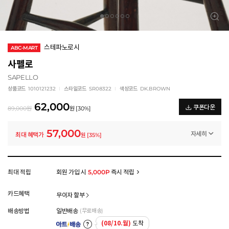
스테파노로시
ABC-MART
사펠로
SAPELLO
상품코드
1010121232
스타일코드
SR08322
색상코드
DK.BROWN
62,000
쿠폰다운
89,000
원
원
[
30
%]
57,000
자세히
최대 혜택가
원
[
35
%]
일반쿠폰
썸머 브랜드 결산 8% 쿠폰 (~8/13)
-5,000
원
멤버십 상시 할인
최대 적립
회원 가입 시
5,000P
즉시 적립
로그인 후 등급 혜택을 확인하세요
모든 혜택이 적용된 금액으로, 실제 결제 금액과는 차이가 있을 수 있습니다.
카드혜택
무이자 할부
배송방법
일반배송
(무료배송)
(08/10.월)
도착
아트배송