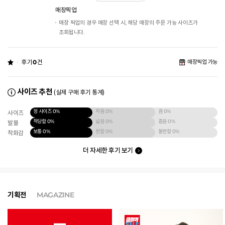
매장픽업
매장 픽업의 경우 매장 선택 시, 해당 매장의 주문 가능 사이즈가
조회됩니다.
후기
0
건
매장픽업 가능
사이즈 추천
(실제 구매 후기 통계)
정 사이즈
0%
작음
0%
큼
0%
사이즈
적당함
0%
넓음
0%
좁음
0%
발볼
보통
0%
편함
0%
불편함
0%
착화감
더 자세한 후기 보기
기획전
MAGAZINE