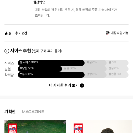
매장픽업
매장 픽업의 경우 매장 선택 시, 해당 매장의 주문 가능 사이즈가
조회됩니다.
5
후기
2
건
매장픽업 가능
사이즈 추천
(실제 구매 후기 통계)
정 사이즈
100%
작음
0%
큼
0%
사이즈
적당함
50%
넓음
50%
좁음
0%
발볼
보통
100%
편함
0%
불편함
0%
착화감
더 자세한 후기 보기
기획전
MAGAZINE