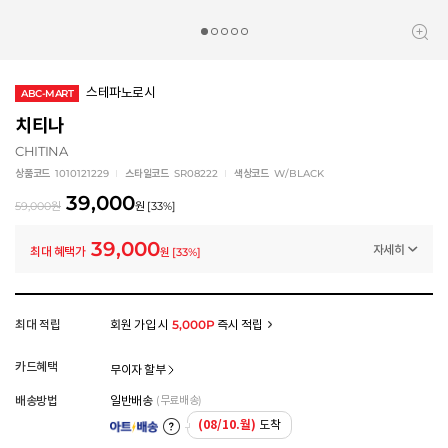
스테파노로시
ABC-MART
치티나
CHITINA
상품코드
1010121229
스타일코드
SR08222
색상코드
W/BLACK
39,000
59,000
원
원
[
33
%]
39,000
자세히
최대 혜택가
원
[
33
%]
멤버십 상시 할인
로그인 후 등급 혜택을 확인하세요
모든 혜택이 적용된 금액으로, 실제 결제 금액과는 차이가 있을 수 있습니다.
최대 적립
회원 가입 시
5,000P
즉시 적립
카드혜택
무이자 할부
배송방법
일반배송
(무료배송)
(08/10.월)
도착
아트배송