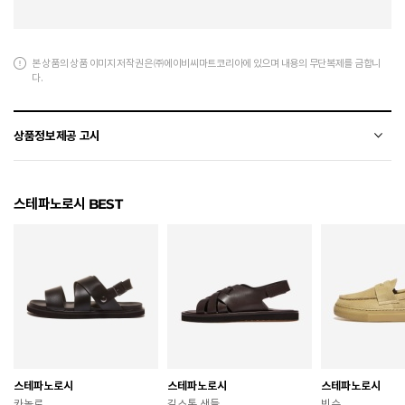
본 상품의 상품 이미지 저작권은 ㈜에이비씨마트코리아에 있으며 내용의 무단복제를 금합니
다.
상품정보제공 고시
전자상거래 등에서의 상품정보제공 고시에 따라 작성되었습니다.
스테파노로시 BEST
소재
합성가죽+폴리에스터
색상
W/BLACK
치수
상품 상세 페이지 내 사이즈(옵션) 정보 참조
굽높이
4.8cm
제조자
STEFANOROSSI
스테파노로시
스테파노로시
스테파노로시
제조국
중국
카놀로
길스톤 샌들
빈슨