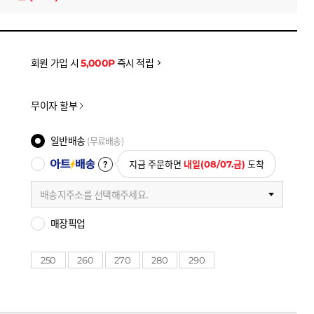
을 확인하세요
금액으로, 실제 결제 금액과는 차이가 있을 수 있습니다.
회원 가입 시
5,000P
즉시 적립
무이자 할부
일반배송
(무료배송)
아트배송
지금 주문하면
내일(08/07.금)
도착
배송지주소를 선택해주세요.
매장픽업
250
260
270
280
290