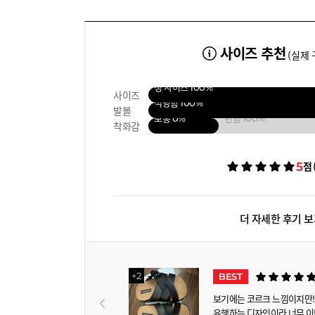
사이즈 추천
(실제 
정 사이즈
100%
사이즈
적당함
100%
발볼
보통
0%
편함
100%
착화감
5
점
더 자세한 후기 
베스트 후기
+2
BEST
보기에는 코르크 느낌이지만! 
유행하는 디자인이라 너무 이쁘