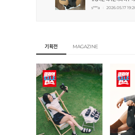
데 높이가 좀 높게 나온거 같
s***a
2026.05.17 19:2
요! 가격대비 모양, 편함 너
기획전
MAGAZINE