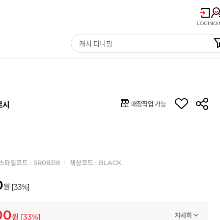
LOGIN
JOI
매장픽업 가능
로시
스타일코드 : SR08318
색상코드 : BLACK
0
원
[
33
%]
00
자세히
원
[
33
%]