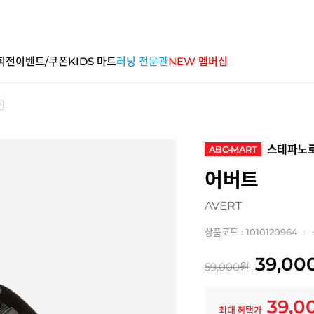
획전
이벤트/쿠폰
KIDS 마트
러닝 전문관
NEW 멤버십
스테파노
ABC-MART
어버트
AVERT
상품코드 : 1010120964
39,00
59,000
원
39,0
최대 혜택가