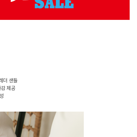
레더 샌들
화감 제공
완성