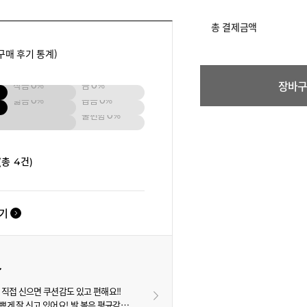
총 결제금액
구매 후기 통계)
장바
작음
0%
큼
0%
넓음
0%
좁음
0%
불편함
0%
(총 4건)
보기
직접 신으면 쿠션감도 있고 편해요!!
게 잘 신고 있어요! 발 볼은 평균같은