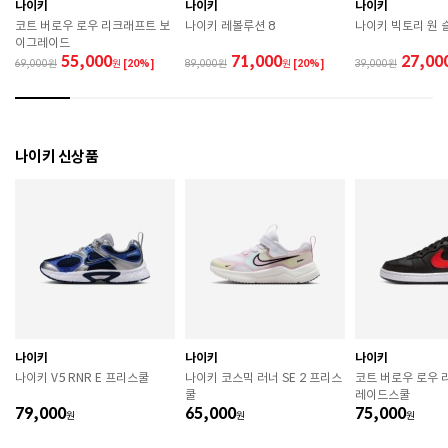
 직사광선이나 고온 다습한 장소를 피해 보관하시기 바
나이키
나이키
나이키
랍니다. 

코트 버로우 로우 리크래프트 보
나이키 레볼루션 8
나이키 빅토리 원 
 제품에 부착된 장식이나 부자재는 강한 충격에 의해 파
이그레이드
손될 수 있으니 주의하시기 바랍니다. 

55,000
71,000
27,00
69,000
원
[20%]
89,000
원
[20%]
39,000
 작은 부품이 탈락 될 경우 삼킬 위험이 있으므로 주의하
시기 바랍니다. 

 제품의 수명 연장을 위해 용도에 맞게 착용하시기 바랍
니다. 

 에어솔 제품은 구조상 수리가 불가능하며 외부 충격으
나이키 신상품
로 에어가 손상된 경우 보상이 어렵습니다. 

 [가죽] 

 천연가죽 및 패브릭 소재는 물기와 마찰에 의해 이염 또
는 변색이 발생할 수 있습니다. 

 젖었을 경우 직사광선, 난방기구, 드라이어 등으로 강제 
건조하지 마십시오. 

 오염 시 부드러운 솔이나 천으로 닦고 신발 전용 클리너
를 사용하십시오. 

 불꽃 및 화기에 가까이 두지 마십시오. 

 신발 뒤꿈치를 꺾어 신지 마십시오. 

나이키
나이키
나이키
 천연가죽 제품 : 물세탁을 피하고 신발 전용 클리너로 
나이키 V5 RNR E 프리스쿨
나이키 코스믹 러너 SE 2 프리스
코트 버로우 로우 
관리하시기 바랍니다. 

쿨
레이드스쿨
 인조가죽 제품 : 부드러운 솔 또는 천으로 오염을 제거 
79,000
65,000
75,000
원
후 자연 건조하시기 바랍니다. 

원
원
 스웨이드 소재 : 물세탁을 피하고 전용 브러시로 관리하