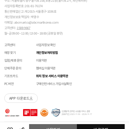
주소 : 서울특별시 중구 을지로 100, B동 21층 (을지로 2가, 파인에비뉴)
매장에 방문하여 접수하시면 택배비 무료입니다. (단, 구매 시 선결제하신 배송비는 환불되지
수선 서비스 할인 쿠폰은 단일 품목에 적용 가능합니다.
사업자등록번호 : 201-81-76174
 [PVC] 

않습니다.)
통신판매업신고 : 제 2015-서울중구-1036호
 PVC는 물세탁이 되지 않는 소재입니다. 가벼운 오염물
교환/반품(환불) 시 박스 포장 예
매장에 방문하여 접수하실 경우 구매내역서를 지참하여 주시기 바랍니다.
개인정보보호 책임자 : 박영수
이 묻었을 때에는 면으로 닦아주시기 바랍니다. 

수선/심의 불가 항목
배송중 상품이 분실되지 않도록 택배 박스 또는 타 박스로 포장하여 발송해주시기 바랍니다.
매장에서 반품 접수를 하신 경우 환불은 온라인 담당자 확인 후 처리됩니다. (확인 기간 2-3일
 직사광선에 노출되면 소재의 변형 및 변색이 될 수 있으
이메일 : abcmartcs@abcmartkorea.com
소요/결제하신 결제수단으로 환불)
니 주의 바랍니다. 

고객센터 :
1588-9667
개인의 착화 습관으로 발생 된 힐컵 변형은 수선/심의 불가합니다.
매장에 방문하여 반품/교환 접수 시 단품 기준
10개 미만 상품
만 접수 가능합니다.
월~금 09:00 ~ 12:00 / 13:00 ~ 18:00 (공휴일 휴무)
세탁으로 생긴 손상은 수선/심의 불가합니다.
(대량 반품/교환은 온라인 사이트를 통해서 접수해주시기 바랍니다. 단순 변심일 경우 택배비
 [금속 스터드(징)] 

양말 소재로 생긴 힐컵 주변 보풀 현상은 수선/심의 불가합니다.
 맨땅에서 착화 시 스터드 파손 및 부상의 위험이 있으므
고객 부담)
고객센터
사업자정보 확인
에어 손상의 경우 수선 불가합니다.
로 주의하시기 바랍니다. 

대량 교환/반품 택배 접수의 경우 6개 미만 합포장 가능하며 합포장의 경우 동일 주문번호 내
착화 후 생긴 가죽 소재의 스크래치 경우 소재 특성상 발생되는 자연현상으로 수선/심의
매장 찾기
개인정보처리방침
 착용 전 스터드 나사가 단단히 조여져 있는지 확인하시
상품만 가능합니다. (입점 제품은 별도 접수 필요)
불가합니다.
기 바랍니다. 

브랜드 박스 훼손, 타상품 입고, 주문번호 확인 불가 등 처리 불가 시 안내 없이 반송 처리 될 수
입점/제휴 문의
이용약관
교환/반품(환불) 처리 순서
소모품(깔창 , 신발끈 등) 불량의 경우 심의 불가할 수 있습니다.
 작은 부품이 탈락될 경우 삼킬 위험이 있으므로 주의하
있습니다.
샌들 부품(밴드 , 벨크로 , 장식 등) 일부 수선 가능합니다. 단, 스트랩이 외력에 의해 끊어진
단체주문 문의
멤버십 이용약관
시기 바랍니다. 

슈레이스를 포함한 용품의 경우 (온/오프라인) 반품 불가 합니다.
경우 수선/심의 불가합니다.
 에스컬레이터 등에서 신발이 끼일 수 있으므로 주의하
01
반품/교환 접수
기프트카드
위치 정보 서비스 이용약관
상품에 따라 아웃솔 전체 / 보조굽 교체 가능합니다.
시기 바랍니다. 
로그인 후 마이페이지 > 쇼핑내역 > 취소/교환/반품 신청
코르크 샌들 아웃솔(밑창) 교체 및 풋베드 크리닝 가능합니다.
PC 버전
구매안전서비스 가입사실확인
본 제품은 안전 확인 대상 품목이며 관련 확인 인증
제품안전 인증정보
을 필하였음을 확인합니다.
APP 다운로드
수선 접수
02
접수완료
수선 접수 시 왕복 택배비 (5,000원) 가 부과됩니다.
마이페이지 > 쇼핑내역 > 취소/교환/반품에서 접수 상태 확인
[인증범위] 온라인 쇼핑몰 서비스 운영
지정택배(CJ대한통운) 외 타 택배 이용 시 추가로 발생되는 금액은 고객님께서 직접
[유효기간] 2023-11-18 ~ 2026-11-17
부담해주셔야 합니다.
수선 희망 내용을 상세 기재 해주시면 접수 시 도움이 됩니다. (사진 첨부 가능)
03
ABC-MART로 상품 발송
Copyright ABC-MART KOREA Corp. All rights reserved.