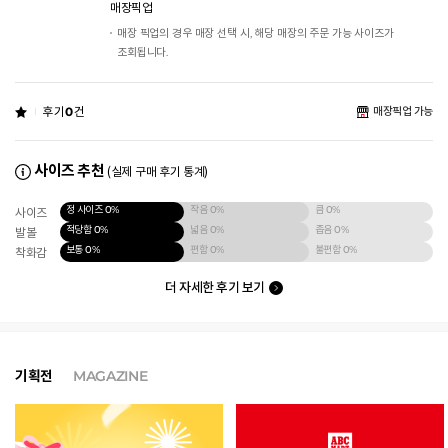
매장픽업
매장 픽업의 경우 매장 선택 시, 해당 매장의 주문 가능 사이즈가
조회됩니다.
후기
0
건
매장픽업 가능
사이즈 추천
(실제 구매 후기 통계)
정 사이즈
0%
작음
0%
큼
0%
사이즈
적당함
0%
넓음
0%
좁음
0%
발볼
보통
0%
편함
0%
불편함
0%
착화감
더 자세한 후기 보기
기획전
MAGAZINE