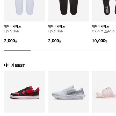
굽높이
3.3cm
제조자
Nike Inc.
에이비씨마트
에이비씨마트
에이비씨마트
제조국
인도네시아
베이직 인솔
베이직 인솔
리사이클 오솔라이
A/S 책임자와 전화번호
ABC마트 A/S 담당자 : 080-701-7770
2,000
2,000
10,000
원
원
원
상품별 입고시기에 따라 상이하여, 배송 받으신 제품의
제조년월
라벨 참고 바랍니다.
관련 법 및 소비자 분쟁 해결 기준에 따름 (품질보증기간
나이키 BEST
품질보증기준
: 구입일로부터 6개월 이내)
 [공통] 

 제품의 소재 및 구조에 따라 취급 방법이 달라질 수 있
으므로 반드시 제품에 부착된 케어라벨을 확인 후 사용
하시기 바랍니다. 

 젖은 노면이나 미끄러운 장소에서는 미끄러질 수 있으
므로 착용 시 주의하시기 바랍니다. 

 장시간 착용 후에는 통풍이 잘 되는 곳에서 건조하여 보
관하시기 바랍니다. 
