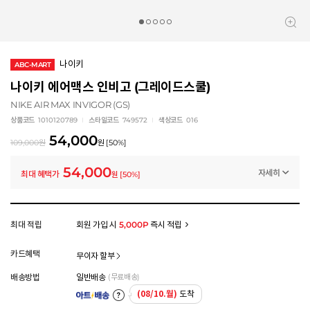
나이키
ABC-MART
나이키 에어맥스 인비고 (그레이드스쿨)
NIKE AIR MAX INVIGOR (GS)
상품코드
1010120789
스타일코드
749572
색상코드
016
54,000
109,000
원
원
[
50
%]
54,000
자세히
최대 혜택가
원
[
50
%]
프로모션
[ABC] 이번 주말 특가
-55,000
원
멤버십 상시 할인
최대 적립
회원 가입 시
5,000P
즉시 적립
로그인 후 등급 혜택을 확인하세요
모든 혜택이 적용된 금액으로, 실제 결제 금액과는 차이가 있을 수 있습니다.
카드혜택
무이자 할부
배송방법
일반배송
(무료배송)
(08/10.월)
도착
아트배송