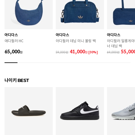
굽높이
3.5cm
제조자
Nike Inc.
아디다스
아디다스
아디다스
제조국
인도네시아
애디컬러 HC
아디컬러 데님 미니 볼링 백
아디컬러 일롱게이
너 데님 백
A/S 책임자와 전화번호
ABC마트 A/S 담당자 : 080-701-7770
65,000
41,000
55,00
원
59,000
원
[30%]
69,000
상품별 입고시기에 따라 상이하여, 배송 받으신 제품의
제조년월
라벨 참고 바랍니다.
관련 법 및 소비자 분쟁 해결 기준에 따름 (품질보증기간
나이키 BEST
품질보증기준
: 구입일로부터 6개월 이내)
 [공통] 

 제품의 소재 및 구조에 따라 취급 방법이 달라질 수 있
으므로 반드시 제품에 부착된 케어라벨을 확인 후 사용
하시기 바랍니다. 

 젖은 노면이나 미끄러운 장소에서는 미끄러질 수 있으
므로 착용 시 주의하시기 바랍니다. 

 장시간 착용 후에는 통풍이 잘 되는 곳에서 건조하여 보
관하시기 바랍니다. 
