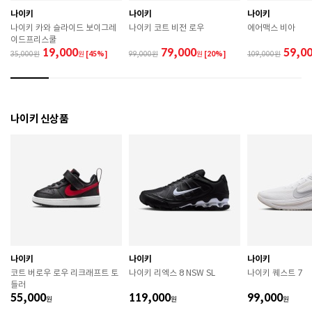
 직사광선이나 고온 다습한 장소를 피해 보관하시기 바
나이키
나이키
나이키
랍니다. 

나이키 카와 슬라이드 보이그레
나이키 코트 비전 로우
에어맥스 비아
 제품에 부착된 장식이나 부자재는 강한 충격에 의해 파
이드프리스쿨
손될 수 있으니 주의하시기 바랍니다. 

19,000
79,000
59,0
35,000
원
[45%]
99,000
원
[20%]
109,000
 작은 부품이 탈락 될 경우 삼킬 위험이 있으므로 주의하
시기 바랍니다. 

 제품의 수명 연장을 위해 용도에 맞게 착용하시기 바랍
니다. 

 에어솔 제품은 구조상 수리가 불가능하며 외부 충격으
나이키 신상품
로 에어가 손상된 경우 보상이 어렵습니다. 

 [가죽] 

 천연가죽 및 패브릭 소재는 물기와 마찰에 의해 이염 또
는 변색이 발생할 수 있습니다. 

 젖었을 경우 직사광선, 난방기구, 드라이어 등으로 강제 
건조하지 마십시오. 

 오염 시 부드러운 솔이나 천으로 닦고 신발 전용 클리너
를 사용하십시오. 

 불꽃 및 화기에 가까이 두지 마십시오. 

 신발 뒤꿈치를 꺾어 신지 마십시오. 

나이키
나이키
나이키
 천연가죽 제품 : 물세탁을 피하고 신발 전용 클리너로 
코트 버로우 로우 리크래프트 토
나이키 리엑스 8 NSW SL
나이키 퀘스트 7
관리하시기 바랍니다. 

들러
 인조가죽 제품 : 부드러운 솔 또는 천으로 오염을 제거 
55,000
119,000
99,000
원
후 자연 건조하시기 바랍니다. 

원
원