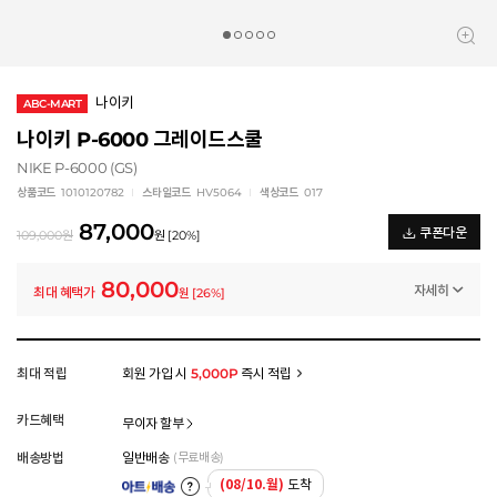
나이키
ABC-MART
나이키 P-6000 그레이드스쿨
NIKE P-6000 (GS)
상품코드
1010120782
스타일코드
HV5064
색상코드
017
87,000
쿠폰다운
109,000
원
원
[
20
%]
80,000
자세히
최대 혜택가
원
[
26
%]
일반쿠폰
썸머 브랜드 결산 8% 쿠폰 (~8/13)
-7,000
원
멤버십 상시 할인
최대 적립
회원 가입 시
5,000P
즉시 적립
로그인 후 등급 혜택을 확인하세요
모든 혜택이 적용된 금액으로, 실제 결제 금액과는 차이가 있을 수 있습니다.
카드혜택
무이자 할부
배송방법
일반배송
(무료배송)
(08/10.월)
도착
아트배송