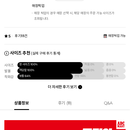
매장픽업
매장 픽업의 경우 매장 선택 시, 해당 매장의 주문 가능 사이즈가
조회됩니다.
5
후기
11
건
매장픽업 가능
사이즈 추천
(실제 구매 후기 통계)
정 사이즈
100%
작음
0%
큼
0%
사이즈
적당함
100%
넓음
0%
좁음
0%
발볼
보통
64%
편함
36%
불편함
0%
착화감
더 자세한 후기 보기
상품정보
후기 (
11
)
Q&A