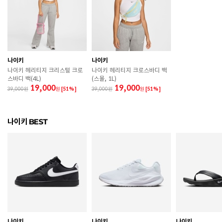
치수
120 / 130 / 140 / 150 / 160
굽높이
2.3cm
제조자
Nike Inc.
나이키
나이키
제조국
인도네시아
나이키 헤리티지 크리스털 크로
나이키 헤리티지 크로스바디 백
스바디 백(4L)
(스몰, 1L)
A/S 책임자와 전화번호
ABC마트 A/S 담당자 : 080-701-7770
19,000
19,000
39,000
원
[51%]
39,000
원
[51%]
상품별 입고시기에 따라 상이하여, 배송 받으신 제품의
제조년월
라벨 참고 바랍니다.
나이키 BEST
관련 법 및 소비자 분쟁 해결 기준에 따름 (품질보증기간
품질보증기준
: 구입일로부터 6개월 이내)
 [공통] 

 제품의 소재 및 구조에 따라 취급 방법이 달라질 수 있
으므로 반드시 제품에 부착된 케어라벨을 확인 후 사용
하시기 바랍니다. 

 젖은 노면이나 미끄러운 장소에서는 미끄러질 수 있으
므로 착용 시 주의하시기 바랍니다. 

 장시간 착용 후에는 통풍이 잘 되는 곳에서 건조하여 보
나이키
나이키
나이키