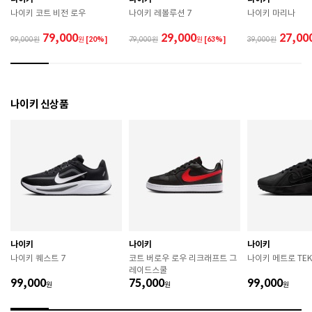
관하시기 바랍니다. 

나이키 코트 비전 로우
나이키 레볼루션 7
나이키 마리나
 직사광선이나 고온 다습한 장소를 피해 보관하시기 바
랍니다. 

79,000
29,000
27,00
99,000
원
[20%]
79,000
원
[63%]
39,000
 제품에 부착된 장식이나 부자재는 강한 충격에 의해 파
손될 수 있으니 주의하시기 바랍니다. 

 작은 부품이 탈락 될 경우 삼킬 위험이 있으므로 주의하
시기 바랍니다. 

 제품의 수명 연장을 위해 용도에 맞게 착용하시기 바랍
나이키 신상품
니다. 

 에어솔 제품은 구조상 수리가 불가능하며 외부 충격으
로 에어가 손상된 경우 보상이 어렵습니다. 

 [가죽] 

 천연가죽 및 패브릭 소재는 물기와 마찰에 의해 이염 또
는 변색이 발생할 수 있습니다. 

 젖었을 경우 직사광선, 난방기구, 드라이어 등으로 강제 
건조하지 마십시오. 

 오염 시 부드러운 솔이나 천으로 닦고 신발 전용 클리너
를 사용하십시오. 

 불꽃 및 화기에 가까이 두지 마십시오. 

나이키
나이키
나이키
 신발 뒤꿈치를 꺾어 신지 마십시오. 

나이키 퀘스트 7
코트 버로우 로우 리크래프트 그
나이키 메트로 TEK
 천연가죽 제품 : 물세탁을 피하고 신발 전용 클리너로 
레이드스쿨
관리하시기 바랍니다. 

99,000
75,000
99,000
원
원
원
 인조가죽 제품 : 부드러운 솔 또는 천으로 오염을 제거 
후 자연 건조하시기 바랍니다. 
