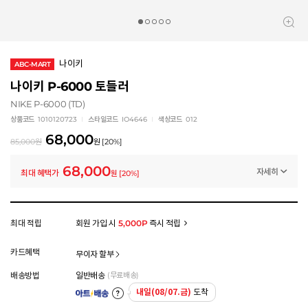
나이키
ABC-MART
나이키 P-6000 토들러
NIKE P-6000 (TD)
상품코드
1010120723
스타일코드
IO4646
색상코드
012
68,000
85,000
원
원
[
20
%]
68,000
자세히
최대 혜택가
원
[
20
%]
멤버십 상시 할인
로그인 후 등급 혜택을 확인하세요
모든 혜택이 적용된 금액으로, 실제 결제 금액과는 차이가 있을 수 있습니다.
최대 적립
회원 가입 시
5,000P
즉시 적립
카드혜택
무이자 할부
배송방법
일반배송
(무료배송)
내일(08/07.금)
도착
아트배송