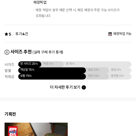
매장픽업
매장 픽업의 경우 매장 선택 시, 해당 매장의 주문 가능 사이즈가
조회됩니다.
5
후기
4
건
매장픽업 가능
사이즈 추천
(실제 구매 후기 통계)
정 사이즈
25%
작음
0%
큼
75%
사이즈
적당함
75%
넓음
25%
좁음
0%
발볼
보통
75%
편함
25%
불편함
0%
착화감
더 자세한 후기 보기
기획전