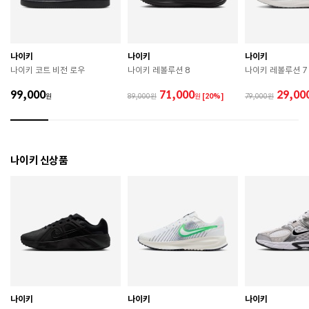
 젖은 노면이나 미끄러운 장소에서는 미끄러질 수 있으
므로 착용 시 주의하시기 바랍니다. 

 장시간 착용 후에는 통풍이 잘 되는 곳에서 건조하여 보
관하시기 바랍니다. 

 직사광선이나 고온 다습한 장소를 피해 보관하시기 바
나이키
나이키
나이키
랍니다. 

나이키 코트 비전 로우
나이키 레볼루션 8
나이키 레볼루션 7
 제품에 부착된 장식이나 부자재는 강한 충격에 의해 파
손될 수 있으니 주의하시기 바랍니다. 

99,000
71,000
29,00
원
89,000
원
[20%]
79,000
 작은 부품이 탈락 될 경우 삼킬 위험이 있으므로 주의하
시기 바랍니다. 

 제품의 수명 연장을 위해 용도에 맞게 착용하시기 바랍
니다. 

 에어솔 제품은 구조상 수리가 불가능하며 외부 충격으
나이키 신상품
로 에어가 손상된 경우 보상이 어렵습니다. 

 [가죽] 

 천연가죽 및 패브릭 소재는 물기와 마찰에 의해 이염 또
는 변색이 발생할 수 있습니다. 

 젖었을 경우 직사광선, 난방기구, 드라이어 등으로 강제 
건조하지 마십시오. 

 오염 시 부드러운 솔이나 천으로 닦고 신발 전용 클리너
를 사용하십시오. 

 불꽃 및 화기에 가까이 두지 마십시오. 

 신발 뒤꿈치를 꺾어 신지 마십시오. 

나이키
나이키
나이키
 천연가죽 제품 : 물세탁을 피하고 신발 전용 클리너로 