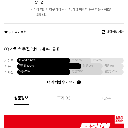
매장픽업
매장 픽업의 경우 매장 선택 시, 해당 매장의 주문 가능 사이즈가
조회됩니다.
5
후기
8
건
매장픽업 가능
사이즈 추천
(실제 구매 후기 통계)
정 사이즈
63%
작음
0%
큼
38%
사이즈
적당함
100%
넓음
0%
좁음
0%
발볼
보통
63%
편함
38%
불편함
0%
착화감
더 자세한 후기 보기
상품정보
후기 (
8
)
Q&A