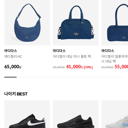
색상
100
치수
120 / 130 / 140 / 150 / 160
굽높이
2.3cm
제조자
Nike Inc.
아디다스
아디다스
아디다스
제조국
인도
애디컬러 HC
아디컬러 데님 미니 볼링 백
아디컬러 일롱게이
너 데님 백
A/S 책임자와 전화번호
ABC마트 A/S 담당자 : 080-701-7770
65,000
41,000
55,00
원
59,000
원
[30%]
69,000
상품별 입고시기에 따라 상이하여, 배송 받으신 제품의
제조년월
라벨 참고 바랍니다.
관련 법 및 소비자 분쟁 해결 기준에 따름 (품질보증기간
나이키 BEST
품질보증기준
: 구입일로부터 6개월 이내)
 [공통] 

 제품의 소재 및 구조에 따라 취급 방법이 달라질 수 있
으므로 반드시 제품에 부착된 케어라벨을 확인 후 사용
하시기 바랍니다. 
