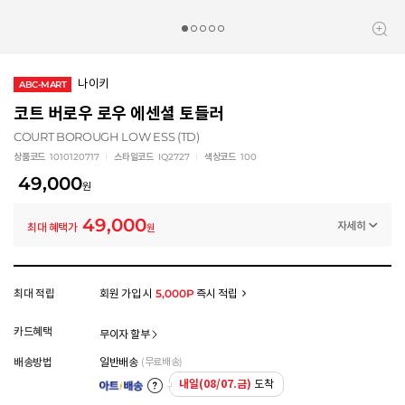
나이키
ABC-MART
코트 버로우 로우 에센셜 토들러
COURT BOROUGH LOW ESS (TD)
상품코드
1010120717
스타일코드
IQ2727
색상코드
100
49,000
원
49,000
자세히
최대 혜택가
원
멤버십 상시 할인
로그인 후 등급 혜택을 확인하세요
모든 혜택이 적용된 금액으로, 실제 결제 금액과는 차이가 있을 수 있습니다.
최대 적립
회원 가입 시
5,000P
즉시 적립
카드혜택
무이자 할부
배송방법
일반배송
(무료배송)
내일(08/07.금)
도착
아트배송