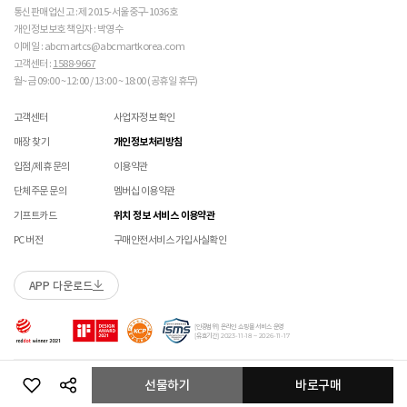
주의 바랍니다. 

않습니다.)
통신판매업신고 : 제 2015-서울중구-1036호
교환/반품(환불) 시 박스 포장 예
매장에 방문하여 접수하실 경우 구매내역서를 지참하여 주시기 바랍니다.
개인정보보호 책임자 : 박영수
 [PVC] 

수선/심의 불가 항목
배송중 상품이 분실되지 않도록 택배 박스 또는 타 박스로 포장하여 발송해주시기 바랍니다.
매장에서 반품 접수를 하신 경우 환불은 온라인 담당자 확인 후 처리됩니다. (확인 기간 2-3일
이메일 : abcmartcs@abcmartkorea.com
 PVC는 물세탁이 되지 않는 소재입니다. 가벼운 오염물
소요/결제하신 결제수단으로 환불)
고객센터 :
1588-9667
개인의 착화 습관으로 발생 된 힐컵 변형은 수선/심의 불가합니다.
이 묻었을 때에는 면으로 닦아주시기 바랍니다. 

매장에 방문하여 반품/교환 접수 시 단품 기준
10개 미만 상품
만 접수 가능합니다.
월~금 09:00 ~ 12:00 / 13:00 ~ 18:00 (공휴일 휴무)
세탁으로 생긴 손상은 수선/심의 불가합니다.
 직사광선에 노출되면 소재의 변형 및 변색이 될 수 있으
(대량 반품/교환은 온라인 사이트를 통해서 접수해주시기 바랍니다. 단순 변심일 경우 택배비
양말 소재로 생긴 힐컵 주변 보풀 현상은 수선/심의 불가합니다.
니 주의 바랍니다. 

고객 부담)
고객센터
사업자정보 확인
에어 손상의 경우 수선 불가합니다.
대량 교환/반품 택배 접수의 경우 6개 미만 합포장 가능하며 합포장의 경우 동일 주문번호 내
착화 후 생긴 가죽 소재의 스크래치 경우 소재 특성상 발생되는 자연현상으로 수선/심의
 [금속 스터드(징)] 

매장 찾기
개인정보처리방침
상품만 가능합니다. (입점 제품은 별도 접수 필요)
 맨땅에서 착화 시 스터드 파손 및 부상의 위험이 있으므
불가합니다.
브랜드 박스 훼손, 타상품 입고, 주문번호 확인 불가 등 처리 불가 시 안내 없이 반송 처리 될 수
입점/제휴 문의
이용약관
로 주의하시기 바랍니다. 

교환/반품(환불) 처리 순서
소모품(깔창 , 신발끈 등) 불량의 경우 심의 불가할 수 있습니다.
있습니다.
 착용 전 스터드 나사가 단단히 조여져 있는지 확인하시
샌들 부품(밴드 , 벨크로 , 장식 등) 일부 수선 가능합니다. 단, 스트랩이 외력에 의해 끊어진
단체주문 문의
멤버십 이용약관
슈레이스를 포함한 용품의 경우 (온/오프라인) 반품 불가 합니다.
기 바랍니다. 

경우 수선/심의 불가합니다.
01
반품/교환 접수
기프트카드
위치 정보 서비스 이용약관
 작은 부품이 탈락될 경우 삼킬 위험이 있으므로 주의하
상품에 따라 아웃솔 전체 / 보조굽 교체 가능합니다.
시기 바랍니다. 

로그인 후 마이페이지 > 쇼핑내역 > 취소/교환/반품 신청
코르크 샌들 아웃솔(밑창) 교체 및 풋베드 크리닝 가능합니다.
PC 버전
구매안전서비스 가입사실확인
 에스컬레이터 등에서 신발이 끼일 수 있으므로 주의하
시기 바랍니다. 
APP 다운로드
수선 접수
02
접수완료
수선 접수 시 왕복 택배비 (5,000원) 가 부과됩니다.
마이페이지 > 쇼핑내역 > 취소/교환/반품에서 접수 상태 확인
[인증범위] 온라인 쇼핑몰 서비스 운영
지정택배(CJ대한통운) 외 타 택배 이용 시 추가로 발생되는 금액은 고객님께서 직접
[유효기간] 2023-11-18 ~ 2026-11-17
부담해주셔야 합니다.
수선 희망 내용을 상세 기재 해주시면 접수 시 도움이 됩니다. (사진 첨부 가능)
03
ABC-MART로 상품 발송
Copyright ABC-MART KOREA Corp. All rights reserved.
선물하기
바로구매
수선 접수 불가 및 재접수 필요 시 반송 될 수 있습니다.
교환/반품 주소
접수 없이 수선 상품을 임의 발송 할 경우 확인이 어려워 반송 되거나, 처리가 늦어 질 수