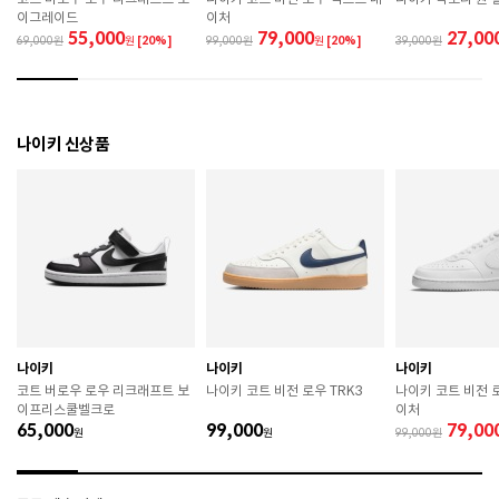
관하시기 바랍니다. 

이그레이드
이처
 직사광선이나 고온 다습한 장소를 피해 보관하시기 바
55,000
79,000
27,00
69,000
원
[20%]
99,000
원
[20%]
39,000
랍니다. 

 제품에 부착된 장식이나 부자재는 강한 충격에 의해 파
손될 수 있으니 주의하시기 바랍니다. 

 작은 부품이 탈락 될 경우 삼킬 위험이 있으므로 주의하
시기 바랍니다. 

나이키 신상품
 제품의 수명 연장을 위해 용도에 맞게 착용하시기 바랍
니다. 

 에어솔 제품은 구조상 수리가 불가능하며 외부 충격으
로 에어가 손상된 경우 보상이 어렵습니다. 

 [가죽] 

 천연가죽 및 패브릭 소재는 물기와 마찰에 의해 이염 또
는 변색이 발생할 수 있습니다. 

 젖었을 경우 직사광선, 난방기구, 드라이어 등으로 강제 
건조하지 마십시오. 

 오염 시 부드러운 솔이나 천으로 닦고 신발 전용 클리너
를 사용하십시오. 

나이키
나이키
나이키
 불꽃 및 화기에 가까이 두지 마십시오. 

코트 버로우 로우 리크래프트 보
나이키 코트 비전 로우 TRK3
나이키 코트 비전 
 신발 뒤꿈치를 꺾어 신지 마십시오. 

이프리스쿨벨크로
이처
 천연가죽 제품 : 물세탁을 피하고 신발 전용 클리너로 
65,000
99,000
79,00
원
원
99,000
관리하시기 바랍니다. 

 인조가죽 제품 : 부드러운 솔 또는 천으로 오염을 제거 
후 자연 건조하시기 바랍니다. 
