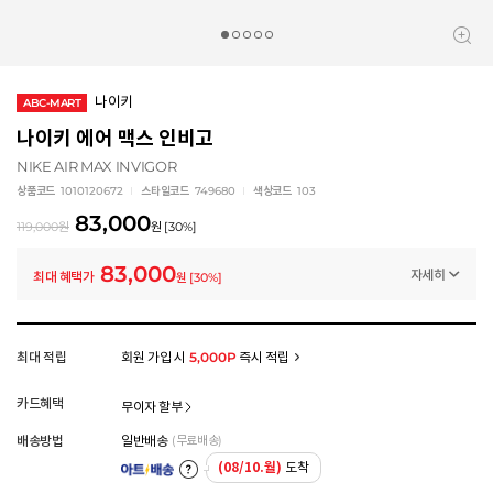
나이키
ABC-MART
나이키 에어 맥스 인비고
NIKE AIR MAX INVIGOR
상품코드
1010120672
스타일코드
749680
색상코드
103
83,000
119,000
원
원
[
30
%]
83,000
자세히
최대 혜택가
원
[
30
%]
프로모션
나이키 스페셜 클리어런스 (~8/20)
-36,000
원
멤버십 상시 할인
최대 적립
회원 가입 시
5,000P
즉시 적립
로그인 후 등급 혜택을 확인하세요
모든 혜택이 적용된 금액으로, 실제 결제 금액과는 차이가 있을 수 있습니다.
카드혜택
무이자 할부
배송방법
일반배송
(무료배송)
(08/10.월)
도착
아트배송