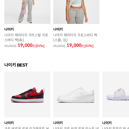
300
굽높이
3.5cm
제조자
Nike Inc.
나이키
나이키
나이키 헤리티지 크리스털 크로
나이키 헤리티지 크로스바디 백
제조국
인도네시아
스바디 백(4L)
(스몰, 1L)
19,000
19,000
39,000
원
[51%]
39,000
원
[51%]
A/S 책임자와 전화번호
ABC마트 A/S 담당자 : 080-701-7770
상품별 입고시기에 따라 상이하여, 배송 받으신 제품의
제조년월
나이키 BEST
라벨 참고 바랍니다.
관련 법 및 소비자 분쟁 해결 기준에 따름 (품질보증기간
품질보증기준
: 구입일로부터 6개월 이내)
 [공통] 

 제품의 소재 및 구조에 따라 취급 방법이 달라질 수 있
으므로 반드시 제품에 부착된 케어라벨을 확인 후 사용
하시기 바랍니다. 

 젖은 노면이나 미끄러운 장소에서는 미끄러질 수 있으
므로 착용 시 주의하시기 바랍니다. 

나이키
나이키
나이키
 장시간 착용 후에는 통풍이 잘 되는 곳에서 건조하여 보
코트 버로우 로우 리크래프트 보
나이키 코트 비전 로우 넥스트 네
나이키 빅토리 원 