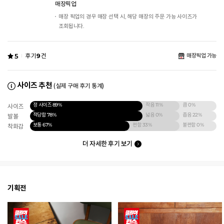
매장픽업
매장 픽업의 경우 매장 선택 시, 해당 매장의 주문 가능 사이즈가
조회됩니다.
5
후기
9
건
매장픽업 가능
사이즈 추천
(실제 구매 후기 통계)
정 사이즈
89%
작음
11%
큼
0%
사이즈
적당함
78%
넓음
0%
좁음
22%
발볼
보통
67%
편함
33%
불편함
0%
착화감
더 자세한 후기 보기
기획전