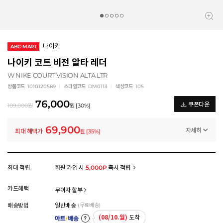
나이키
ABC-MART
나이키 코트 비전 알타 레더
W NIKE COURT VISION ALTA LTR
상품코드
1010120589
스타일코드
DM0113
색상코드
105
76,000
쿠폰다운
109,000
원
원
[
30
%]
69,900
자세히
최대 혜택가
원
[
35
%]
일반쿠폰
썸머 브랜드 결산 8% 쿠폰 (~8/13)
-6,100
원
멤버십 상시 할인
최대 적립
회원 가입 시
5,000P
즉시 적립
로그인 후 등급 혜택을 확인하세요
모든 혜택이 적용된 금액으로, 실제 결제 금액과는 차이가 있을 수 있습니다.
카드혜택
무이자 할부
배송방법
일반배송
(무료배송)
(08/10.월)
도착
아트배송