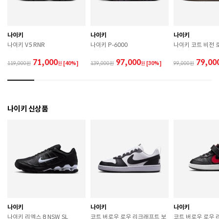
므로 착용 시 주의하시기 바랍니다. 

 장시간 착용 후에는 통풍이 잘 되는 곳에서 건조하여 보
관하시기 바랍니다. 

 직사광선이나 고온 다습한 장소를 피해 보관하시기 바
나이키
나이키
나이키
랍니다. 

나이키 V5 RNR
나이키 P-6000
나이키 코트 비전 로
 제품에 부착된 장식이나 부자재는 강한 충격에 의해 파
손될 수 있으니 주의하시기 바랍니다. 

71,000
97,000
79,00
119,000
원
[40%]
139,000
원
[30%]
99,000
 작은 부품이 탈락 될 경우 삼킬 위험이 있으므로 주의하
시기 바랍니다. 

 제품의 수명 연장을 위해 용도에 맞게 착용하시기 바랍
니다. 

 에어솔 제품은 구조상 수리가 불가능하며 외부 충격으
나이키 신상품
로 에어가 손상된 경우 보상이 어렵습니다. 

 [가죽] 

 천연가죽 및 패브릭 소재는 물기와 마찰에 의해 이염 또
는 변색이 발생할 수 있습니다. 

 젖었을 경우 직사광선, 난방기구, 드라이어 등으로 강제 
건조하지 마십시오. 

 오염 시 부드러운 솔이나 천으로 닦고 신발 전용 클리너
를 사용하십시오. 

 불꽃 및 화기에 가까이 두지 마십시오. 

 신발 뒤꿈치를 꺾어 신지 마십시오. 

나이키
나이키
나이키
 천연가죽 제품 : 물세탁을 피하고 신발 전용 클리너로 
나이키 리엑스 8 NSW SL
코트 버로우 로우 리크래프트 보
코트 버로우 로우 
관리하시기 바랍니다. 
