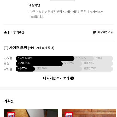
매장픽업
매장 픽업의 경우 매장 선택 시, 해당 매장의 주문 가능 사이즈가
조회됩니다.
5
후기
6
건
매장픽업 가능
사이즈 추천
(실제 구매 후기 통계)
정 사이즈
83%
작음
17%
큼
0%
사이즈
적당함
50%
넓음
17%
좁음
33%
발볼
보통
17%
편함
50%
불편함
33%
착화감
더 자세한 후기 보기
기획전