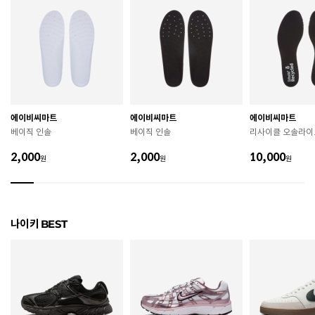
색상
105
치수
220 / 225 / 230 / 235 / 240 / 245 / 250 / 255 / 260
굽높이
4.5cm
제조자
Nike Inc.
에이비씨마트
에이비씨마트
에이비씨마트
제조국
베트남
베이직 인솔
베이직 인솔
리사이클 오솔라이
A/S 책임자와 전화번호
ABC마트 A/S 담당자 : 080-701-7770
2,000
2,000
10,000
원
원
원
상품별 입고시기에 따라 상이하여, 배송 받으신 제품의
제조년월
라벨 참고 바랍니다.
관련 법 및 소비자 분쟁 해결 기준에 따름 (품질보증기간
나이키 BEST
품질보증기준
: 구입일로부터 6개월 이내)
 [공통] 

 제품의 소재 및 구조에 따라 취급 방법이 달라질 수 있
으므로 반드시 제품에 부착된 케어라벨을 확인 후 사용
하시기 바랍니다. 

 젖은 노면이나 미끄러운 장소에서는 미끄러질 수 있으