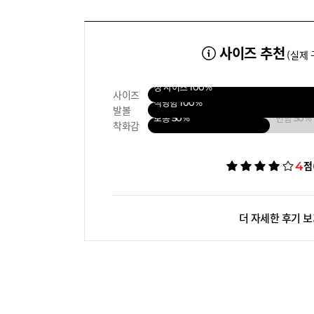
사이즈 추천
(실제 
정 사이즈
100%
사이즈
적당함
100%
발볼
보통
50%
편함
50%
착화감
4
점
더 자세한 후기 