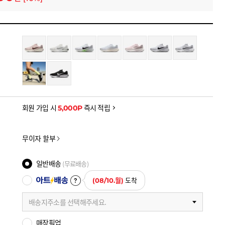
 (~8/13)
원
-11,900
을 확인하세요
금액으로, 실제 결제 금액과는 차이가 있을 수 있습니다.
회원 가입 시
5,000P
즉시 적립
무이자 할부
일반배송
(무료배송)
아트배송
(08/10.월)
도착
배송지주소를 선택해주세요.
매장픽업