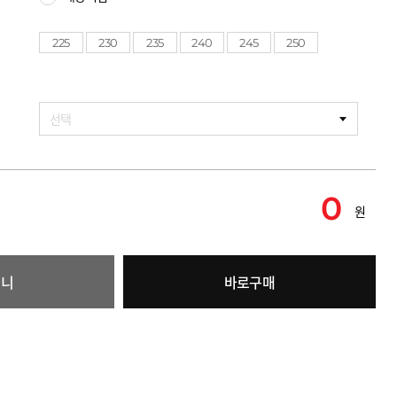
225
230
235
240
245
250
선택
0
원
구니
바로구매