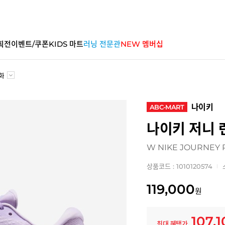
획전
이벤트/쿠폰
KIDS 마트
러닝 전문관
NEW 멤버십
화
나이키
ABC-MART
나이키 저니 
W NIKE JOURNEY
상품코드 : 1010120574
119,000
원
107,
최대 혜택가