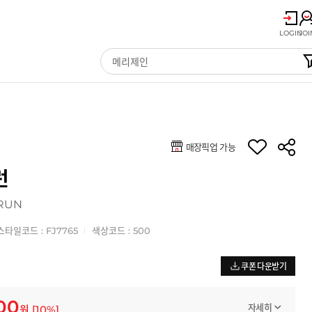
LOGIN
JOI
매장픽업 가능
런
 RUN
스타일코드 : FJ7765
색상코드 : 500
쿠폰 다운받기
100
자세히
원
[
10
%]