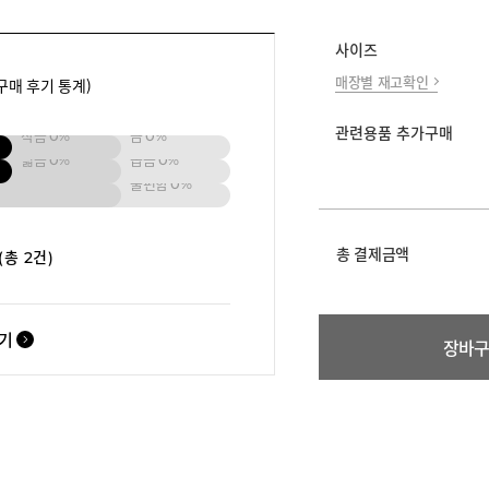
사이즈
매장별 재고확인
구매 후기 통계)
관련용품 추가구매
작음
0%
큼
0%
넓음
0%
좁음
0%
불편함
0%
총 결제금액
(총 2건)
보기
장바