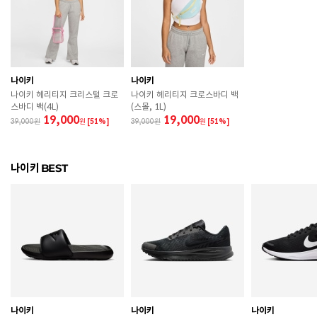
치수
265 / 270 / 275 / 280 / 285 / 290
굽높이
3.5cm
제조자
Nike Inc.
나이키
나이키
나이키 헤리티지 크리스털 크로
나이키 헤리티지 크로스바디 백
제조국
인도네시아
스바디 백(4L)
(스몰, 1L)
19,000
19,000
39,000
원
[51%]
39,000
원
[51%]
A/S 책임자와 전화번호
ABC마트 A/S 담당자 : 080-701-7770
상품별 입고시기에 따라 상이하여, 배송 받으신 제품의
제조년월
나이키 BEST
라벨 참고 바랍니다.
관련 법 및 소비자 분쟁 해결 기준에 따름 (품질보증기간
품질보증기준
: 구입일로부터 6개월 이내)
 [공통] 

 제품의 소재 및 구조에 따라 취급 방법이 달라질 수 있
으므로 반드시 제품에 부착된 케어라벨을 확인 후 사용
하시기 바랍니다. 

 젖은 노면이나 미끄러운 장소에서는 미끄러질 수 있으
므로 착용 시 주의하시기 바랍니다. 

나이키
나이키
나이키
 장시간 착용 후에는 통풍이 잘 되는 곳에서 건조하여 보