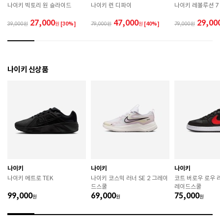
나이키 빅토리 원 슬라이드
나이키 런 디파이
나이키 레볼루션 7
관하시기 바랍니다. 

 직사광선이나 고온 다습한 장소를 피해 보관하시기 바
27,000
47,000
29,00
39,000
원
[30%]
79,000
원
[40%]
79,000
랍니다. 

 제품에 부착된 장식이나 부자재는 강한 충격에 의해 파
손될 수 있으니 주의하시기 바랍니다. 

 작은 부품이 탈락 될 경우 삼킬 위험이 있으므로 주의하
시기 바랍니다. 

나이키 신상품
 제품의 수명 연장을 위해 용도에 맞게 착용하시기 바랍
니다. 

 에어솔 제품은 구조상 수리가 불가능하며 외부 충격으
로 에어가 손상된 경우 보상이 어렵습니다. 

 [가죽] 

 천연가죽 및 패브릭 소재는 물기와 마찰에 의해 이염 또
는 변색이 발생할 수 있습니다. 

 젖었을 경우 직사광선, 난방기구, 드라이어 등으로 강제 
건조하지 마십시오. 

 오염 시 부드러운 솔이나 천으로 닦고 신발 전용 클리너
를 사용하십시오. 

나이키
나이키
나이키
 불꽃 및 화기에 가까이 두지 마십시오. 

나이키 메트로 TEK
나이키 코스믹 러너 SE 2 그레이
코트 버로우 로우 
 신발 뒤꿈치를 꺾어 신지 마십시오. 

드스쿨
레이드스쿨
 천연가죽 제품 : 물세탁을 피하고 신발 전용 클리너로 
99,000
69,000
75,000
원
원
원
관리하시기 바랍니다. 

 인조가죽 제품 : 부드러운 솔 또는 천으로 오염을 제거 
후 자연 건조하시기 바랍니다. 
