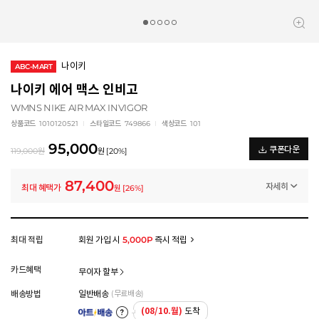
나이키
ABC-MART
나이키 에어 맥스 인비고
WMNS NIKE AIR MAX INVIGOR
상품코드
1010120521
스타일코드
749866
색상코드
101
95,000
쿠폰다운
119,000
원
원
[
20
%]
87,400
자세히
최대 혜택가
원
[
26
%]
일반쿠폰
썸머 브랜드 결산 8% 쿠폰 (~8/13)
-7,600
원
멤버십 상시 할인
최대 적립
회원 가입 시
5,000P
즉시 적립
로그인 후 등급 혜택을 확인하세요
모든 혜택이 적용된 금액으로, 실제 결제 금액과는 차이가 있을 수 있습니다.
카드혜택
무이자 할부
배송방법
일반배송
(무료배송)
(08/10.월)
도착
아트배송