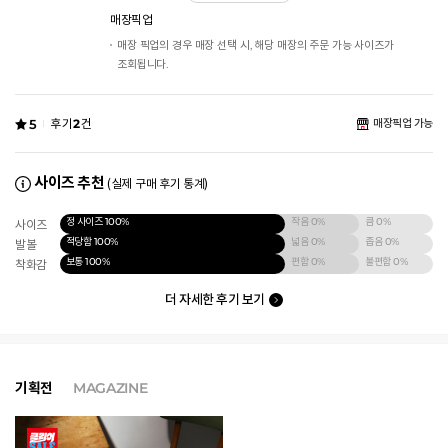
매장픽업
매장 픽업의 경우 매장 선택 시, 해당 매장의 주문 가능 사이즈가
조회됩니다.
5
후기
2
건
매장픽업 가능
사이즈 추천
(실제 구매 후기 통계)
정 사이즈
100%
작음
0%
큼
0%
사이즈
적당함
100%
넓음
0%
좁음
0%
발볼
보통
100%
편함
0%
불편함
0%
착화감
더 자세한 후기 보기
기획전
MAGAZINE