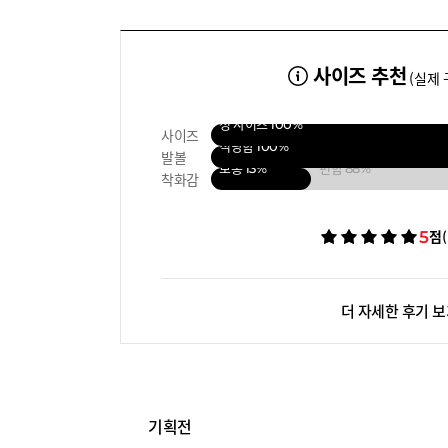
사이즈 추천
(실제 
정 사이즈
100%
사이즈
적당함
100%
발볼
보통
13%
편함
88%
착화감
5
점
더 자세한 후기 
기획전