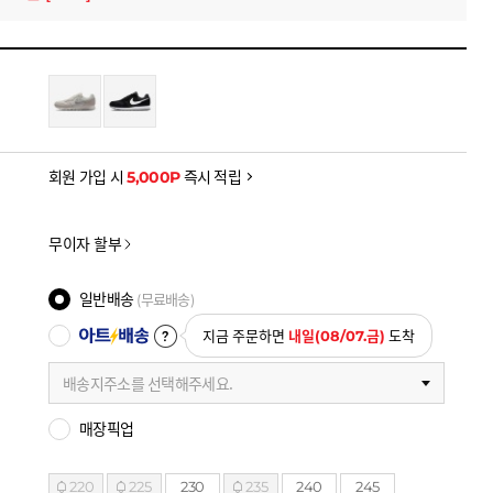
을 확인하세요
금액으로, 실제 결제 금액과는 차이가 있을 수 있습니다.
회원 가입 시
5,000P
즉시 적립
무이자 할부
일반배송
(무료배송)
아트배송
지금 주문하면
내일(08/07.금)
도착
배송지주소를 선택해주세요.
매장픽업
220
225
230
235
240
245