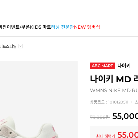
획전
이벤트/쿠폰
KIDS 마트
러닝 전문관
NEW 멤버십
이프스타일
나이키
ABC-MART
나이키 MD 
WMNS NIKE MD R
상품코드 : 1010120511
스
55,00
79,000
원
55,0
최대 혜택가