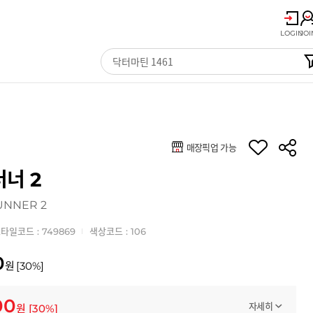
LOGIN
JOI
매장픽업 가능
러너 2
UNNER 2
타일코드 : 749869
색상코드 : 106
0
원
[
30
%]
00
자세히
원
[
30
%]