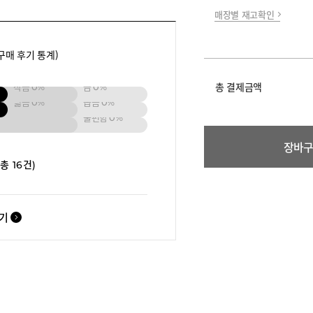
매장별 재고확인
구매 후기 통계)
총 결제금액
작음
0%
큼
0%
넓음
0%
좁음
0%
불편함
0%
장바
(총 16건)
보기