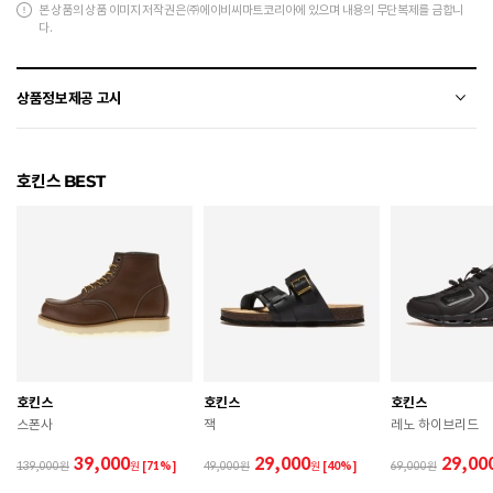
본 상품의 상품 이미지 저작권은 ㈜에이비씨마트코리아에 있으며 내용의 무단복제를 금합니
다.
상품정보제공 고시
전자상거래 등에서의 상품정보제공 고시에 따라 작성되었습니다.
호킨스 BEST
소재
합성가죽
색상
BLACK
치수
상품 상세 페이지 내 사이즈(옵션) 정보 참조
굽높이
3.3cm
제조자
HAWKINS
호킨스
호킨스
호킨스
제조국
미얀마
스폰사
잭
레노 하이브리드
A/S 책임자와 전화번호
ABC마트 A/S 담당자 : 080-701-7770
39,000
29,000
29,00
139,000
원
[71%]
49,000
원
[40%]
69,000