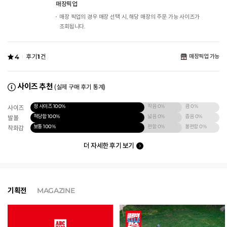
매장픽업
매장 픽업의 경우 매장 선택 시, 해당 매장의 주문 가능 사이즈가
조회됩니다.
4
후기
1
건
매장픽업 가능
사이즈 추천
(실제 구매 후기 통계)
정 사이즈
100%
작음
0%
큼
0%
사이즈
적당함
100%
넓음
0%
좁음
0%
발볼
보통
100%
편함
0%
불편함
0%
착화감
더 자세한 후기 보기
기획전
MAGAZINE