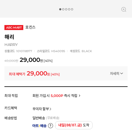
호킨스
ABC-MART
해리
HARRY
상품코드
1010118977
스타일코드
HS40095
색상코드
BLACK
29,000
49,000
원
원
[
40
%]
29,000
자세히
최대 혜택가
원
[
40
%]
멤버십 상시 할인
로그인 후 등급 혜택을 확인하세요
모든 혜택이 적용된 금액으로, 실제 결제 금액과는 차이가 있을 수 있습니다.
최대 적립
회원 가입 시
5,000P
즉시 적립
카드혜택
무이자 할부
배송방법
일반배송
(무료배송)
내일(08/07.금)
도착
아트배송