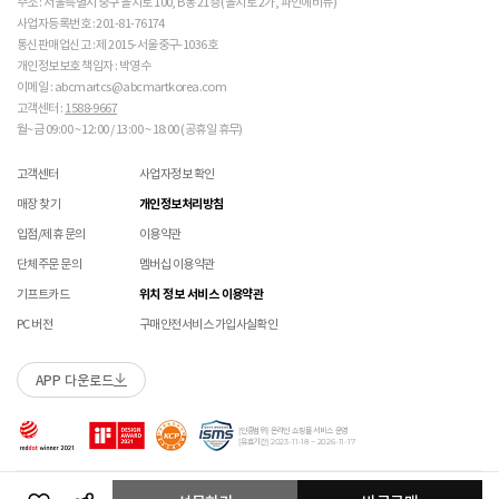
주소 : 서울특별시 중구 을지로 100, B동 21층 (을지로 2가, 파인에비뉴)
매장에 방문하여 접수하시면 택배비 무료입니다. (단, 구매 시 선결제하신 배송비는 환불되지
수선 서비스 할인 쿠폰은 단일 품목에 적용 가능합니다.
사업자등록번호 : 201-81-76174
 [PVC] 

않습니다.)
통신판매업신고 : 제 2015-서울중구-1036호
 PVC는 물세탁이 되지 않는 소재입니다. 가벼운 오염물
교환/반품(환불) 시 박스 포장 예
매장에 방문하여 접수하실 경우 구매내역서를 지참하여 주시기 바랍니다.
개인정보보호 책임자 : 박영수
이 묻었을 때에는 면으로 닦아주시기 바랍니다. 

수선/심의 불가 항목
배송중 상품이 분실되지 않도록 택배 박스 또는 타 박스로 포장하여 발송해주시기 바랍니다.
매장에서 반품 접수를 하신 경우 환불은 온라인 담당자 확인 후 처리됩니다. (확인 기간 2-3일
 직사광선에 노출되면 소재의 변형 및 변색이 될 수 있으
이메일 : abcmartcs@abcmartkorea.com
소요/결제하신 결제수단으로 환불)
니 주의 바랍니다. 

고객센터 :
1588-9667
개인의 착화 습관으로 발생 된 힐컵 변형은 수선/심의 불가합니다.
매장에 방문하여 반품/교환 접수 시 단품 기준
10개 미만 상품
만 접수 가능합니다.
월~금 09:00 ~ 12:00 / 13:00 ~ 18:00 (공휴일 휴무)
세탁으로 생긴 손상은 수선/심의 불가합니다.
(대량 반품/교환은 온라인 사이트를 통해서 접수해주시기 바랍니다. 단순 변심일 경우 택배비
 [금속 스터드(징)] 

양말 소재로 생긴 힐컵 주변 보풀 현상은 수선/심의 불가합니다.
 맨땅에서 착화 시 스터드 파손 및 부상의 위험이 있으므
고객 부담)
고객센터
사업자정보 확인
에어 손상의 경우 수선 불가합니다.
로 주의하시기 바랍니다. 

대량 교환/반품 택배 접수의 경우 6개 미만 합포장 가능하며 합포장의 경우 동일 주문번호 내
착화 후 생긴 가죽 소재의 스크래치 경우 소재 특성상 발생되는 자연현상으로 수선/심의
매장 찾기
개인정보처리방침
 착용 전 스터드 나사가 단단히 조여져 있는지 확인하시
상품만 가능합니다. (입점 제품은 별도 접수 필요)
불가합니다.
기 바랍니다. 

브랜드 박스 훼손, 타상품 입고, 주문번호 확인 불가 등 처리 불가 시 안내 없이 반송 처리 될 수
입점/제휴 문의
이용약관
교환/반품(환불) 처리 순서
소모품(깔창 , 신발끈 등) 불량의 경우 심의 불가할 수 있습니다.
 작은 부품이 탈락될 경우 삼킬 위험이 있으므로 주의하
있습니다.
샌들 부품(밴드 , 벨크로 , 장식 등) 일부 수선 가능합니다. 단, 스트랩이 외력에 의해 끊어진
단체주문 문의
멤버십 이용약관
시기 바랍니다. 

슈레이스를 포함한 용품의 경우 (온/오프라인) 반품 불가 합니다.
경우 수선/심의 불가합니다.
 에스컬레이터 등에서 신발이 끼일 수 있으므로 주의하
01
반품/교환 접수
기프트카드
위치 정보 서비스 이용약관
상품에 따라 아웃솔 전체 / 보조굽 교체 가능합니다.
시기 바랍니다. 
로그인 후 마이페이지 > 쇼핑내역 > 취소/교환/반품 신청
코르크 샌들 아웃솔(밑창) 교체 및 풋베드 크리닝 가능합니다.
PC 버전
구매안전서비스 가입사실확인
APP 다운로드
수선 접수
02
접수완료
수선 접수 시 왕복 택배비 (5,000원) 가 부과됩니다.
마이페이지 > 쇼핑내역 > 취소/교환/반품에서 접수 상태 확인
[인증범위] 온라인 쇼핑몰 서비스 운영
지정택배(CJ대한통운) 외 타 택배 이용 시 추가로 발생되는 금액은 고객님께서 직접
[유효기간] 2023-11-18 ~ 2026-11-17
부담해주셔야 합니다.
수선 희망 내용을 상세 기재 해주시면 접수 시 도움이 됩니다. (사진 첨부 가능)
03
ABC-MART로 상품 발송
Copyright ABC-MART KOREA Corp. All rights reserved.