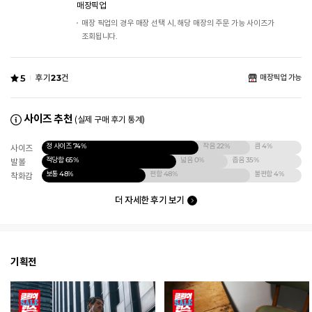
매장픽업
매장 픽업의 경우 매장 선택 시, 해당 매장의 주문 가능 사이즈가
조회됩니다.
5
후기
23
건
매장픽업 가능
사이즈 추천
(실제 구매 후기 통계)
정 사이즈
74%
작음
22%
큼
4%
사이즈
적당함
65%
넓음
0%
좁음
35%
발볼
보통
48%
편함
48%
불편함
4%
착화감
더 자세한 후기 보기
기획전