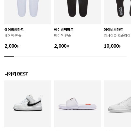
굽높이
3.5cm
제조자
Nike Inc.
에이비씨마트
에이비씨마트
에이비씨마트
제조국
베트남
베이직 인솔
베이직 인솔
리사이클 오솔라이
A/S 책임자와 전화번호
ABC마트 A/S 담당자 : 080-701-7770
2,000
2,000
10,000
원
원
원
상품별 입고시기에 따라 상이하여, 배송 받으신 제품의
제조년월
라벨 참고 바랍니다.
관련 법 및 소비자 분쟁 해결 기준에 따름 (품질보증기간
나이키 BEST
품질보증기준
: 구입일로부터 6개월 이내)
 [공통] 

 제품의 소재 및 구조에 따라 취급 방법이 달라질 수 있
으므로 반드시 제품에 부착된 케어라벨을 확인 후 사용
하시기 바랍니다. 

 젖은 노면이나 미끄러운 장소에서는 미끄러질 수 있으
므로 착용 시 주의하시기 바랍니다. 

 장시간 착용 후에는 통풍이 잘 되는 곳에서 건조하여 보
관하시기 바랍니다. 
