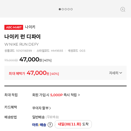
나이키
ABC-MART
나이키 런 디파이
W NIKE RUN DEFY
상품코드
1010118399
스타일코드
HM9593
색상코드
003
47,000
79,000
원
원
[
40
%]
47,000
자세히
최대 혜택가
원
[
40
%]
멤버십 상시 할인
로그인 후 등급 혜택을 확인하세요
모든 혜택이 적용된 금액으로, 실제 결제 금액과는 차이가 있을 수 있습니다.
최대 적립
회원 가입 시
5,000P
즉시 적립
카드혜택
무이자 할부
배송방법
일반배송
(무료배송)
내일(08/11.화)
도착
아트배송