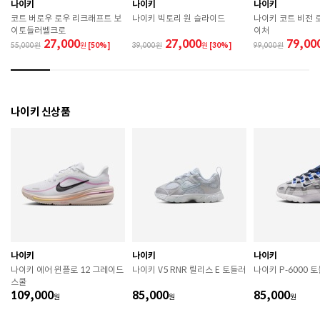
 직사광선이나 고온 다습한 장소를 피해 보관하시기 바
나이키
나이키
나이키
랍니다. 

코트 버로우 로우 리크래프트 보
나이키 빅토리 원 슬라이드
나이키 코트 비전 
 제품에 부착된 장식이나 부자재는 강한 충격에 의해 파
이토들러벨크로
이처
손될 수 있으니 주의하시기 바랍니다. 

27,000
27,000
79,00
55,000
원
[50%]
39,000
원
[30%]
99,000
 작은 부품이 탈락 될 경우 삼킬 위험이 있으므로 주의하
시기 바랍니다. 

 제품의 수명 연장을 위해 용도에 맞게 착용하시기 바랍
니다. 

 에어솔 제품은 구조상 수리가 불가능하며 외부 충격으
나이키 신상품
로 에어가 손상된 경우 보상이 어렵습니다. 

 [가죽] 

 천연가죽 및 패브릭 소재는 물기와 마찰에 의해 이염 또
는 변색이 발생할 수 있습니다. 

 젖었을 경우 직사광선, 난방기구, 드라이어 등으로 강제 
건조하지 마십시오. 

 오염 시 부드러운 솔이나 천으로 닦고 신발 전용 클리너
를 사용하십시오. 

 불꽃 및 화기에 가까이 두지 마십시오. 

 신발 뒤꿈치를 꺾어 신지 마십시오. 

나이키
나이키
나이키
 천연가죽 제품 : 물세탁을 피하고 신발 전용 클리너로 
나이키 에어 윈플로 12 그레이드
나이키 V5 RNR 릴리스 E 토들러
나이키 P-6000 
관리하시기 바랍니다. 

스쿨
 인조가죽 제품 : 부드러운 솔 또는 천으로 오염을 제거 
109,000
85,000
85,000
원
후 자연 건조하시기 바랍니다. 

원
원
 스웨이드 소재 : 물세탁을 피하고 전용 브러시로 관리하