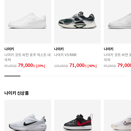
색상
604
치수
225 / 230 / 235 / 240 / 245 / 250
굽높이
3.8cm
제조자
Nike Inc.
나이키
나이키
나이키
제조국
베트남
나이키 코트 비전 로우 넥스트 네
나이키 V5 RNR
나이키 코트 비전 
이처
이처
A/S 책임자와 전화번호
ABC마트 A/S 담당자 : 080-701-7770
79,000
71,000
79,00
99,000
원
[20%]
119,000
원
[40%]
99,000
상품별 입고시기에 따라 상이하여, 배송 받으신 제품의
제조년월
라벨 참고 바랍니다.
관련 법 및 소비자 분쟁 해결 기준에 따름 (품질보증기간
나이키 신상품
품질보증기준
: 구입일로부터 6개월 이내)
 [공통] 

 제품의 소재 및 구조에 따라 취급 방법이 달라질 수 있
으므로 반드시 제품에 부착된 케어라벨을 확인 후 사용
하시기 바랍니다. 

 젖은 노면이나 미끄러운 장소에서는 미끄러질 수 있으