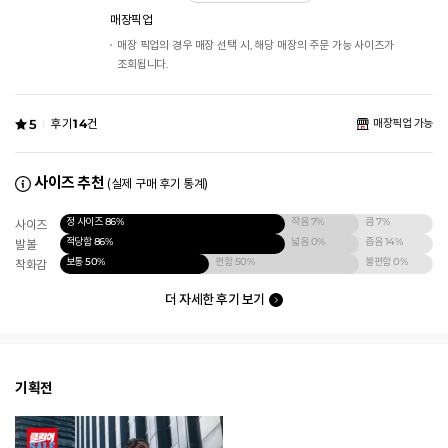
매장픽업
매장 픽업의 경우 매장 선택 시, 해당 매장의 주문 가능 사이즈가
조회됩니다.
5
후기
14
건
매장픽업 가능
사이즈 추천
(실제 구매 후기 통계)
정 사이즈
86%
작음
7%
큼
7%
사이즈
적당함
86%
넓음
0%
좁음
14%
발볼
보통
50%
편함
50%
불편함
0%
착화감
더 자세한 후기 보기
기획전