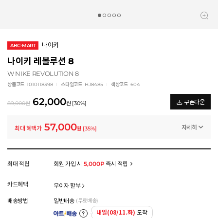
나이키
ABC-MART
나이키 레볼루션 8
W NIKE REVOLUTION 8
상품코드
1010118398
스타일코드
HJ8485
색상코드
604
62,000
쿠폰다운
89,000
원
원
[
30
%]
57,000
자세히
최대 혜택가
원
[
35
%]
일반쿠폰
썸머 브랜드 결산 8% 쿠폰 (~8/13)
-5,000
원
멤버십 상시 할인
최대 적립
회원 가입 시
5,000P
즉시 적립
로그인 후 등급 혜택을 확인하세요
모든 혜택이 적용된 금액으로, 실제 결제 금액과는 차이가 있을 수 있습니다.
카드혜택
무이자 할부
배송방법
일반배송
(무료배송)
내일(08/11.화)
도착
아트배송