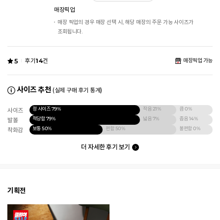
매장픽업
매장 픽업의 경우 매장 선택 시, 해당 매장의 주문 가능 사이즈가
조회됩니다.
5
후기
14
건
매장픽업 가능
사이즈 추천
(실제 구매 후기 통계)
정 사이즈
79%
작음
21%
큼
0%
사이즈
적당함
79%
넓음
7%
좁음
14%
발볼
보통
50%
편함
50%
불편함
0%
착화감
더 자세한 후기 보기
기획전