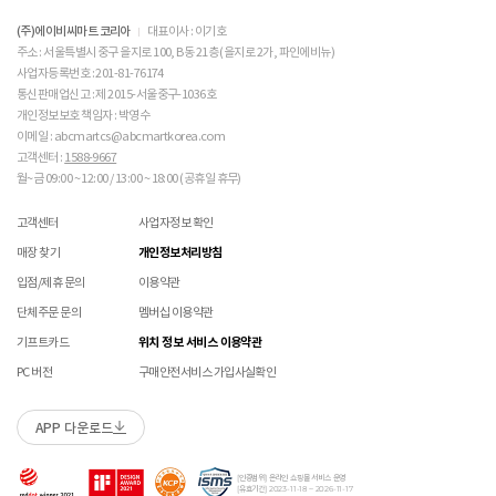
접수 내용과 무관한 구성품 입고 될 경우 폐기 될 수 있습니다.
ASICS 소비자가 변동 안내
ABC-MART는 온라인/오프라인 매장 구분 없이 교환/반품/AS접수가 가능합니다.
 메쉬 소재 : 통기성이 좋으나 내구성은 약할 수 있으니 
고객 부주의로 상품이 훼손, 변경된 경우
(구성품 불량인 경우에 따라 별도 발송 요청 할 수 있음)
※ 단, 의류 상품은 그랜드스테이지 매장에서만 교환/반품/AS접수 가능합니다.
(주)에이비씨마트 코리아
대표이사 : 이기호
주의 바랍니다. 

매장 방문 교환 시 추가 교환/반품 불가 (온라인/오프라인 동일)
교환은 사이즈 교환만 가능합니다.
수선 서비스 할인 쿠폰은 일부 상품에 한하여 적용이 불가할 수 있습니다.
주소 : 서울특별시 중구 을지로 100, B동 21층 (을지로 2가, 파인에비뉴)
매장에 방문하여 접수하시면 택배비 무료입니다. (단, 구매 시 선결제하신 배송비는 환불되지
수선 서비스 할인 쿠폰은 단일 품목에 적용 가능합니다.
사업자등록번호 : 201-81-76174
 [PVC] 

않습니다.)
통신판매업신고 : 제 2015-서울중구-1036호
 PVC는 물세탁이 되지 않는 소재입니다. 가벼운 오염물
교환/반품(환불) 시 박스 포장 예
매장에 방문하여 접수하실 경우 구매내역서를 지참하여 주시기 바랍니다.
개인정보보호 책임자 : 박영수
이 묻었을 때에는 면으로 닦아주시기 바랍니다. 

수선/심의 불가 항목
배송중 상품이 분실되지 않도록 택배 박스 또는 타 박스로 포장하여 발송해주시기 바랍니다.
매장에서 반품 접수를 하신 경우 환불은 온라인 담당자 확인 후 처리됩니다. (확인 기간 2-3일
 직사광선에 노출되면 소재의 변형 및 변색이 될 수 있으
이메일 : abcmartcs@abcmartkorea.com
소요/결제하신 결제수단으로 환불)
니 주의 바랍니다. 

고객센터 :
1588-9667
개인의 착화 습관으로 발생 된 힐컵 변형은 수선/심의 불가합니다.
매장에 방문하여 반품/교환 접수 시 단품 기준
10개 미만 상품
만 접수 가능합니다.
월~금 09:00 ~ 12:00 / 13:00 ~ 18:00 (공휴일 휴무)
세탁으로 생긴 손상은 수선/심의 불가합니다.
(대량 반품/교환은 온라인 사이트를 통해서 접수해주시기 바랍니다. 단순 변심일 경우 택배비
 [금속 스터드(징)] 

양말 소재로 생긴 힐컵 주변 보풀 현상은 수선/심의 불가합니다.
 맨땅에서 착화 시 스터드 파손 및 부상의 위험이 있으므
고객 부담)
고객센터
사업자정보 확인
에어 손상의 경우 수선 불가합니다.
로 주의하시기 바랍니다. 

대량 교환/반품 택배 접수의 경우 6개 미만 합포장 가능하며 합포장의 경우 동일 주문번호 내
착화 후 생긴 가죽 소재의 스크래치 경우 소재 특성상 발생되는 자연현상으로 수선/심의
매장 찾기
개인정보처리방침
 착용 전 스터드 나사가 단단히 조여져 있는지 확인하시
상품만 가능합니다. (입점 제품은 별도 접수 필요)
불가합니다.
기 바랍니다. 

브랜드 박스 훼손, 타상품 입고, 주문번호 확인 불가 등 처리 불가 시 안내 없이 반송 처리 될 수
입점/제휴 문의
이용약관
교환/반품(환불) 처리 순서
소모품(깔창 , 신발끈 등) 불량의 경우 심의 불가할 수 있습니다.
 작은 부품이 탈락될 경우 삼킬 위험이 있으므로 주의하
있습니다.
샌들 부품(밴드 , 벨크로 , 장식 등) 일부 수선 가능합니다. 단, 스트랩이 외력에 의해 끊어진
단체주문 문의
멤버십 이용약관
시기 바랍니다. 

슈레이스를 포함한 용품의 경우 (온/오프라인) 반품 불가 합니다.
경우 수선/심의 불가합니다.
 에스컬레이터 등에서 신발이 끼일 수 있으므로 주의하
01
반품/교환 접수
기프트카드
위치 정보 서비스 이용약관
상품에 따라 아웃솔 전체 / 보조굽 교체 가능합니다.
시기 바랍니다. 
로그인 후 마이페이지 > 쇼핑내역 > 취소/교환/반품 신청
코르크 샌들 아웃솔(밑창) 교체 및 풋베드 크리닝 가능합니다.
PC 버전
구매안전서비스 가입사실확인
APP 다운로드
수선 접수
02
접수완료
수선 접수 시 왕복 택배비 (5,000원) 가 부과됩니다.
마이페이지 > 쇼핑내역 > 취소/교환/반품에서 접수 상태 확인
[인증범위] 온라인 쇼핑몰 서비스 운영
지정택배(CJ대한통운) 외 타 택배 이용 시 추가로 발생되는 금액은 고객님께서 직접
[유효기간] 2023-11-18 ~ 2026-11-17