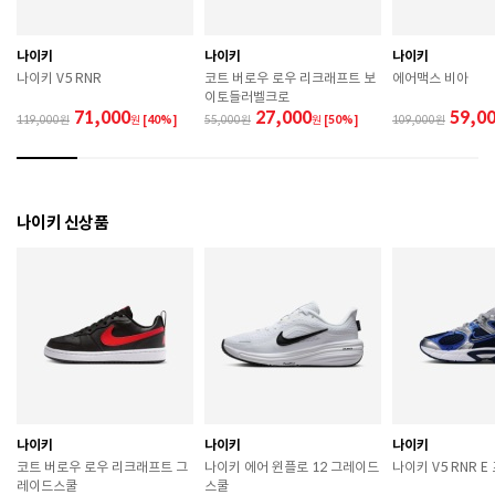
 장시간 착용 후에는 통풍이 잘 되는 곳에서 건조하여 보
관하시기 바랍니다. 

 직사광선이나 고온 다습한 장소를 피해 보관하시기 바
나이키
나이키
나이키
랍니다. 

나이키 V5 RNR
코트 버로우 로우 리크래프트 보
에어맥스 비아
 제품에 부착된 장식이나 부자재는 강한 충격에 의해 파
이토들러벨크로
손될 수 있으니 주의하시기 바랍니다. 

71,000
27,000
59,0
119,000
원
[40%]
55,000
원
[50%]
109,000
 작은 부품이 탈락 될 경우 삼킬 위험이 있으므로 주의하
시기 바랍니다. 

 제품의 수명 연장을 위해 용도에 맞게 착용하시기 바랍
니다. 

 에어솔 제품은 구조상 수리가 불가능하며 외부 충격으
나이키 신상품
로 에어가 손상된 경우 보상이 어렵습니다. 

 [가죽] 

 천연가죽 및 패브릭 소재는 물기와 마찰에 의해 이염 또
는 변색이 발생할 수 있습니다. 

 젖었을 경우 직사광선, 난방기구, 드라이어 등으로 강제 
건조하지 마십시오. 

 오염 시 부드러운 솔이나 천으로 닦고 신발 전용 클리너
를 사용하십시오. 

 불꽃 및 화기에 가까이 두지 마십시오. 

 신발 뒤꿈치를 꺾어 신지 마십시오. 

나이키
나이키
나이키
 천연가죽 제품 : 물세탁을 피하고 신발 전용 클리너로 
코트 버로우 로우 리크래프트 그
나이키 에어 윈플로 12 그레이드
나이키 V5 RNR 
관리하시기 바랍니다. 

레이드스쿨
스쿨
 인조가죽 제품 : 부드러운 솔 또는 천으로 오염을 제거 