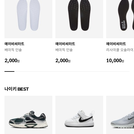
치수
225 / 230 / 235 / 240 / 245
굽높이
3.8cm
제조자
Nike Inc.
에이비씨마트
에이비씨마트
에이비씨마트
제조국
인도네시아
베이직 인솔
베이직 인솔
리사이클 오솔라이
A/S 책임자와 전화번호
ABC마트 A/S 담당자 : 080-701-7770
2,000
2,000
10,000
원
원
원
상품별 입고시기에 따라 상이하여, 배송 받으신 제품의
제조년월
라벨 참고 바랍니다.
관련 법 및 소비자 분쟁 해결 기준에 따름 (품질보증기간
나이키 BEST
품질보증기준
: 구입일로부터 6개월 이내)
 [공통] 

 제품의 소재 및 구조에 따라 취급 방법이 달라질 수 있
으므로 반드시 제품에 부착된 케어라벨을 확인 후 사용
하시기 바랍니다. 

 젖은 노면이나 미끄러운 장소에서는 미끄러질 수 있으
므로 착용 시 주의하시기 바랍니다. 
