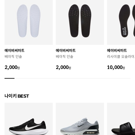
색상
114
240 / 245 / 250 / 255 / 260 / 265 / 270 / 275 / 280
치수
/ 285 / 290
굽높이
3.3cm
제조자
Nike Inc.
에이비씨마트
에이비씨마트
에이비씨마트
베이직 인솔
베이직 인솔
리사이클 오솔라이
제조국
인도네시아
2,000
2,000
10,000
원
원
원
A/S 책임자와 전화번호
ABC마트 A/S 담당자 : 080-701-7770
상품별 입고시기에 따라 상이하여, 배송 받으신 제품의
제조년월
라벨 참고 바랍니다.
나이키 BEST
관련 법 및 소비자 분쟁 해결 기준에 따름 (품질보증기간
품질보증기준
: 구입일로부터 6개월 이내)
 [공통] 

 제품의 소재 및 구조에 따라 취급 방법이 달라질 수 있
으므로 반드시 제품에 부착된 케어라벨을 확인 후 사용
하시기 바랍니다. 
