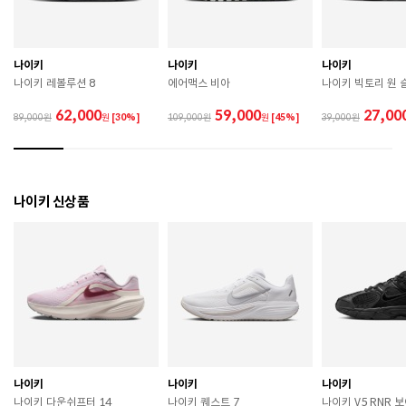
 젖은 노면이나 미끄러운 장소에서는 미끄러질 수 있으
므로 착용 시 주의하시기 바랍니다. 

 장시간 착용 후에는 통풍이 잘 되는 곳에서 건조하여 보
관하시기 바랍니다. 

나이키
나이키
나이키
 직사광선이나 고온 다습한 장소를 피해 보관하시기 바
나이키 레볼루션 8
에어맥스 비아
나이키 빅토리 원 
랍니다. 

 제품에 부착된 장식이나 부자재는 강한 충격에 의해 파
62,000
59,000
27,00
89,000
원
[30%]
109,000
원
[45%]
39,000
손될 수 있으니 주의하시기 바랍니다. 

 작은 부품이 탈락 될 경우 삼킬 위험이 있으므로 주의하
시기 바랍니다. 

 제품의 수명 연장을 위해 용도에 맞게 착용하시기 바랍
니다. 

나이키 신상품
 에어솔 제품은 구조상 수리가 불가능하며 외부 충격으
로 에어가 손상된 경우 보상이 어렵습니다. 

 [가죽] 

 천연가죽 및 패브릭 소재는 물기와 마찰에 의해 이염 또
는 변색이 발생할 수 있습니다. 

 젖었을 경우 직사광선, 난방기구, 드라이어 등으로 강제 
건조하지 마십시오. 

 오염 시 부드러운 솔이나 천으로 닦고 신발 전용 클리너
를 사용하십시오. 

 불꽃 및 화기에 가까이 두지 마십시오. 

나이키
나이키
나이키
 신발 뒤꿈치를 꺾어 신지 마십시오. 

나이키 다운쉬프터 14
나이키 퀘스트 7
나이키 V5 RNR
 천연가죽 제품 : 물세탁을 피하고 신발 전용 클리너로 