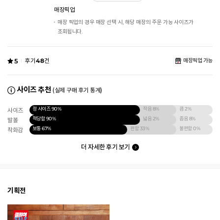
매장픽업
매장 픽업의 경우 매장 선택 시, 해당 매장의 주문 가능 사이즈가
조회됩니다.
5
후기
48
건
매장픽업 가능
사이즈 추천
(실제 구매 후기 통계)
정 사이즈
90%
작음
8%
큼
2%
사이즈
적당함
90%
넓음
2%
좁음
8%
발볼
보통
67%
편함
33%
불편함
0%
착화감
더 자세한 후기 보기
기획전