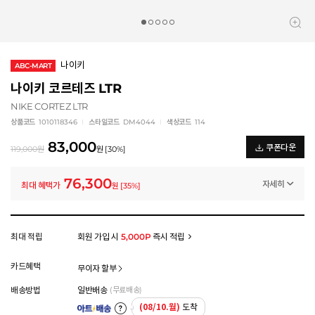
나이키
ABC-MART
나이키 코르테즈 LTR
NIKE CORTEZ LTR
상품코드
1010118346
스타일코드
DM4044
색상코드
114
83,000
쿠폰다운
119,000
원
원
[
30
%]
76,300
자세히
최대 혜택가
원
[
35
%]
일반쿠폰
썸머 브랜드 결산 8% 쿠폰 (~8/13)
-6,700
원
멤버십 상시 할인
최대 적립
회원 가입 시
5,000P
즉시 적립
로그인 후 등급 혜택을 확인하세요
모든 혜택이 적용된 금액으로, 실제 결제 금액과는 차이가 있을 수 있습니다.
카드혜택
무이자 할부
배송방법
일반배송
(무료배송)
(08/10.월)
도착
아트배송