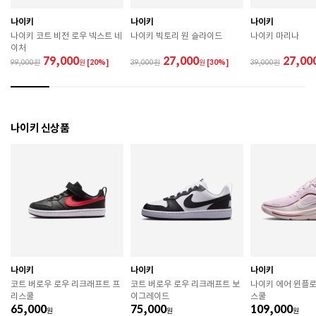
관하시기 바랍니다. 

 직사광선이나 고온 다습한 장소를 피해 보관하시기 바
나이키
나이키
나이키
랍니다. 

나이키 코트 비전 로우 넥스트 네
나이키 빅토리 원 슬라이드
나이키 마리나
 제품에 부착된 장식이나 부자재는 강한 충격에 의해 파
이처
손될 수 있으니 주의하시기 바랍니다. 

79,000
27,000
27,00
99,000
원
[20%]
39,000
원
[30%]
39,000
 작은 부품이 탈락 될 경우 삼킬 위험이 있으므로 주의하
시기 바랍니다. 

 제품의 수명 연장을 위해 용도에 맞게 착용하시기 바랍
니다. 

 에어솔 제품은 구조상 수리가 불가능하며 외부 충격으
나이키 신상품
로 에어가 손상된 경우 보상이 어렵습니다. 

 [가죽] 

 천연가죽 및 패브릭 소재는 물기와 마찰에 의해 이염 또
는 변색이 발생할 수 있습니다. 

 젖었을 경우 직사광선, 난방기구, 드라이어 등으로 강제 
건조하지 마십시오. 

 오염 시 부드러운 솔이나 천으로 닦고 신발 전용 클리너
를 사용하십시오. 

 불꽃 및 화기에 가까이 두지 마십시오. 

 신발 뒤꿈치를 꺾어 신지 마십시오. 

나이키
나이키
나이키
 천연가죽 제품 : 물세탁을 피하고 신발 전용 클리너로 
코트 버로우 로우 리크래프트 프
코트 버로우 로우 리크래프트 보
나이키 에어 윈플로
관리하시기 바랍니다. 

리스쿨
이그레이드
스쿨
 인조가죽 제품 : 부드러운 솔 또는 천으로 오염을 제거 
65,000
75,000
109,000
원
후 자연 건조하시기 바랍니다. 

원
원