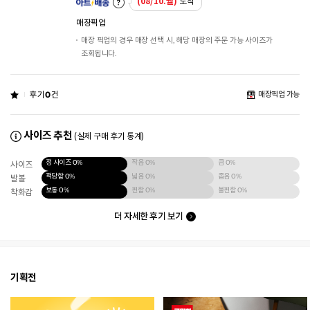
(08/10.월)
도착
매장픽업
매장 픽업의 경우 매장 선택 시, 해당 매장의 주문 가능 사이즈가
조회됩니다.
후기
0
건
매장픽업 가능
사이즈 추천
(실제 구매 후기 통계)
정 사이즈
0%
작음
0%
큼
0%
사이즈
적당함
0%
넓음
0%
좁음
0%
발볼
보통
0%
편함
0%
불편함
0%
착화감
더 자세한 후기 보기
기획전