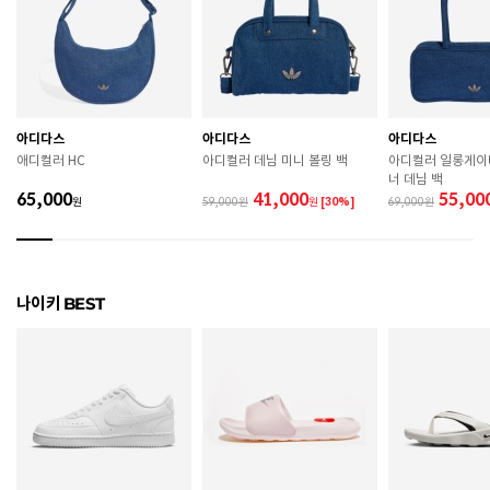
치수
170 / 180 / 190 / 200 / 210
굽높이
2.5cm
제조자
NIKE
아디다스
아디다스
아디다스
제조국
인도네시아
애디컬러 HC
아디컬러 데님 미니 볼링 백
아디컬러 일롱게이
너 데님 백
A/S 책임자와 전화번호
ABC마트 A/S 담당자 : 080-701-7770
65,000
41,000
55,00
원
59,000
원
[30%]
69,000
상품별 입고시기에 따라 상이하여, 배송 받으신 제품의
제조년월
라벨 참고 바랍니다.
관련 법 및 소비자 분쟁 해결 기준에 따름 (품질보증기간
나이키 BEST
품질보증기준
: 구입일로부터 6개월 이내)
 [공통] 

 제품의 소재 및 구조에 따라 취급 방법이 달라질 수 있
으므로 반드시 제품에 부착된 케어라벨을 확인 후 사용
하시기 바랍니다. 

 젖은 노면이나 미끄러운 장소에서는 미끄러질 수 있으
므로 착용 시 주의하시기 바랍니다. 

 장시간 착용 후에는 통풍이 잘 되는 곳에서 건조하여 보