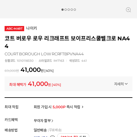
나이키
ABC-MART
코트 버로우 로우 리크래프트 보이프리스쿨벨크로 NA4
4
COURT BOROUGH LOW RCRFTBPVNA44
상품코드
1010118330
스타일코드
IM7163
색상코드
441
41,000
69,000
원
원
[
40
%]
41,000
자세히
최대 혜택가
원
[
40
%]
프로모션
[ABC] 이번 주말 특가
-28,000
원
멤버십 상시 할인
최대 적립
회원 가입 시
5,000P
즉시 적립
로그인 후 등급 혜택을 확인하세요
모든 혜택이 적용된 금액으로, 실제 결제 금액과는 차이가 있을 수 있습니다.
카드혜택
무이자 할부
배송방법
일반배송
(무료배송)
아트배송