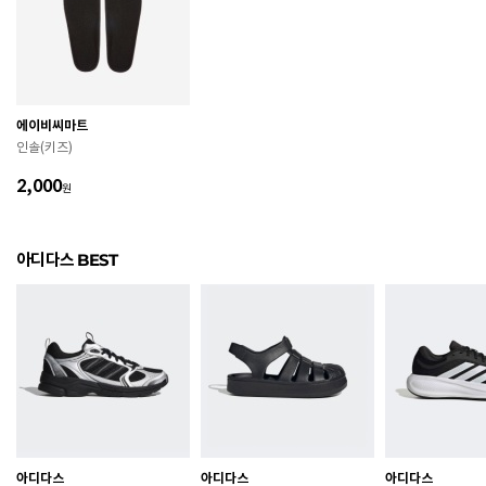
굽높이
2.5cm
제조자
아디다스코리아
에이비씨마트
제조국
인도네시아
인솔(키즈)
A/S 책임자와 전화번호
ABC마트 A/S 담당자 : 080-701-7770
2,000
원
상품별 입고시기에 따라 상이하여, 배송 받으신 제품의
제조년월
라벨 참고 바랍니다.
아디다스 BEST
관련 법 및 소비자 분쟁 해결 기준에 따름 (품질보증기간
품질보증기준
: 구입일로부터 6개월 이내)
 [공통] 

 제품의 소재 및 구조에 따라 취급 방법이 달라질 수 있
으므로 반드시 제품에 부착된 케어라벨을 확인 후 사용
하시기 바랍니다. 

 젖은 노면이나 미끄러운 장소에서는 미끄러질 수 있으
므로 착용 시 주의하시기 바랍니다. 

 장시간 착용 후에는 통풍이 잘 되는 곳에서 건조하여 보
아디다스
아디다스
아디다스
관하시기 바랍니다. 
