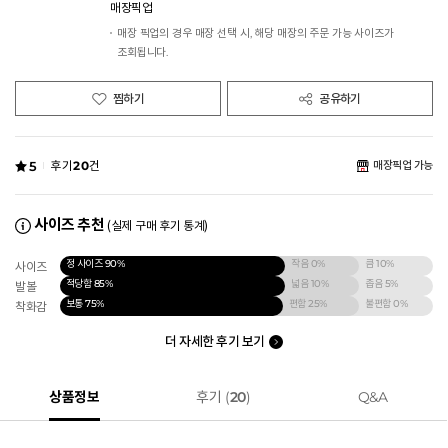
매장픽업
매장 픽업의 경우 매장 선택 시, 해당 매장의 주문 가능 사이즈가
조회됩니다.
찜하기
공유하기
5
후기
20
건
매장픽업 가능
사이즈 추천
(실제 구매 후기 통계)
정 사이즈
90%
작음
0%
큼
10%
사이즈
적당함
85%
넓음
10%
좁음
5%
발볼
보통
75%
편함
25%
불편함
0%
착화감
더 자세한 후기 보기
상품정보
후기 (
20
)
Q&A