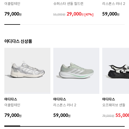
이클립테인
슈퍼스타 샌들 칠드런
리스폰스 러너 2
 직사광선이나 고온 다습한 장소를 피해 보관하시기 바
랍니다. 

79,000
29,000
59,000
원
55,000
원
[47%]
원
 제품에 부착된 장식이나 부자재는 강한 충격에 의해 파
손될 수 있으니 주의하시기 바랍니다. 

 작은 부품이 탈락 될 경우 삼킬 위험이 있으므로 주의하
시기 바랍니다. 

 제품의 수명 연장을 위해 용도에 맞게 착용하시기 바랍
아디다스 신상품
니다. 

 에어솔 제품은 구조상 수리가 불가능하며 외부 충격으
로 에어가 손상된 경우 보상이 어렵습니다. 

 [가죽] 

 천연가죽 및 패브릭 소재는 물기와 마찰에 의해 이염 또
는 변색이 발생할 수 있습니다. 

 젖었을 경우 직사광선, 난방기구, 드라이어 등으로 강제 
건조하지 마십시오. 

 오염 시 부드러운 솔이나 천으로 닦고 신발 전용 클리너
를 사용하십시오. 

 불꽃 및 화기에 가까이 두지 마십시오. 

아디다스
아디다스
아디다스
 신발 뒤꿈치를 꺾어 신지 마십시오. 

이클립테인
리스폰스 러너 2
오즈웨이브 샌들
 천연가죽 제품 : 물세탁을 피하고 신발 전용 클리너로 
관리하시기 바랍니다. 

79,000
59,000
55,00
원
원
79,000
 인조가죽 제품 : 부드러운 솔 또는 천으로 오염을 제거 
후 자연 건조하시기 바랍니다. 
