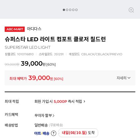
아디다스
ABC-MART
슈퍼스타 LED 라이트 컴포트 클로저 칠드런
SUPERSTAR LED LIGHT
상품코드
1010116810
스타일코드
JS1291
색상코드
CBLACK/CBLACK/PREVIO
39,000
99,000
원
원
[
60
%]
39,000
자세히
최대 혜택가
원
[
60
%]
멤버십 상시 할인
로그인 후 등급 혜택을 확인하세요
모든 혜택이 적용된 금액으로, 실제 결제 금액과는 차이가 있을 수 있습니다.
최대 적립
회원 가입 시
5,000P
즉시 적립
카드혜택
무이자 할부
배송방법
일반배송
(무료배송)
내일(08/10.월)
도착
아트배송