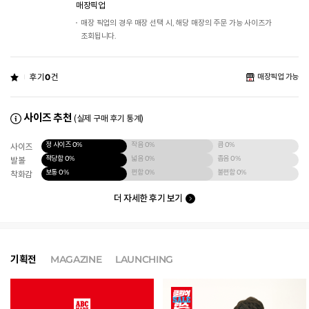
매장픽업
매장 픽업의 경우 매장 선택 시, 해당 매장의 주문 가능 사이즈가
조회됩니다.
후기
0
건
매장픽업 가능
사이즈 추천
(실제 구매 후기 통계)
정 사이즈
0%
작음
0%
큼
0%
사이즈
적당함
0%
넓음
0%
좁음
0%
발볼
보통
0%
편함
0%
불편함
0%
착화감
더 자세한 후기 보기
기획전
MAGAZINE
LAUNCHING