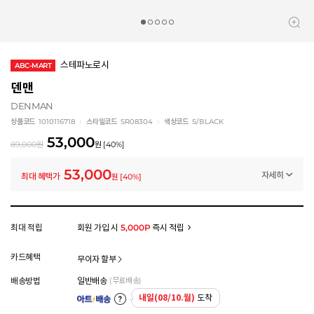
스테파노로시
ABC-MART
덴맨
DENMAN
상품코드
1010116718
스타일코드
SR08304
색상코드
S/BLACK
53,000
89,000
원
원
[
40
%]
53,000
자세히
최대 혜택가
원
[
40
%]
멤버십 상시 할인
로그인 후 등급 혜택을 확인하세요
모든 혜택이 적용된 금액으로, 실제 결제 금액과는 차이가 있을 수 있습니다.
최대 적립
회원 가입 시
5,000P
즉시 적립
카드혜택
무이자 할부
배송방법
일반배송
(무료배송)
내일(08/10.월)
도착
아트배송