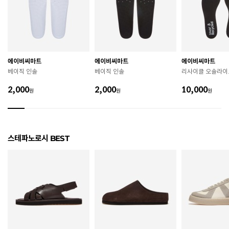
치수
250 / 255 / 260 / 265 / 270 / 275 / 280 / 290
굽높이
2.5cm
제조자
STEFANOROSSI
에이비씨마트
에이비씨마트
에이비씨마트
제조국
중국
베이직 인솔
베이직 인솔
리사이클 오솔라이
A/S 책임자와 전화번호
ABC마트 A/S 담당자 : 080-701-7770
2,000
2,000
10,000
원
원
원
상품별 입고시기에 따라 상이하여, 배송 받으신 제품의
제조년월
라벨 참고 바랍니다.
관련 법 및 소비자 분쟁 해결 기준에 따름 (품질보증기간
스테파노로시 BEST
품질보증기준
: 구입일로부터 6개월 이내)
 [공통] 

 제품의 소재 및 구조에 따라 취급 방법이 달라질 수 있
으므로 반드시 제품에 부착된 케어라벨을 확인 후 사용
하시기 바랍니다. 

 젖은 노면이나 미끄러운 장소에서는 미끄러질 수 있으
므로 착용 시 주의하시기 바랍니다. 

 장시간 착용 후에는 통풍이 잘 되는 곳에서 건조하여 보