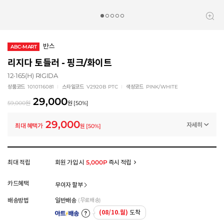
반스
ABC-MART
리지다 토들러 - 핑크/화이트
12-165(H) RIGIDA
상품코드
1010116081
스타일코드
V2920B PTC
색상코드
PINK/WHITE
29,000
59,000
원
원
[
50
%]
29,000
자세히
최대 혜택가
원
[
50
%]
멤버십 상시 할인
로그인 후 등급 혜택을 확인하세요
모든 혜택이 적용된 금액으로, 실제 결제 금액과는 차이가 있을 수 있습니다.
최대 적립
회원 가입 시
5,000P
즉시 적립
카드혜택
무이자 할부
배송방법
일반배송
(무료배송)
(08/10.월)
도착
아트배송