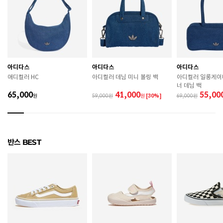
치수
120 / 130 / 140 / 150 / 160
굽높이
2.5cm
제조자
FIRST STEP (HK) CO.,LIMITED
아디다스
아디다스
아디다스
제조국
중국
애디컬러 HC
아디컬러 데님 미니 볼링 백
아디컬러 일롱게이
너 데님 백
A/S 책임자와 전화번호
ABC마트 A/S 담당자 : 080-701-7770
65,000
41,000
55,00
원
59,000
원
[30%]
69,000
상품별 입고시기에 따라 상이하여, 배송 받으신 제품의
제조년월
라벨 참고 바랍니다.
관련 법 및 소비자 분쟁 해결 기준에 따름 (품질보증기간
반스 BEST
품질보증기준
: 구입일로부터 6개월 이내)
 [공통] 

 제품의 소재 및 구조에 따라 취급 방법이 달라질 수 있
으므로 반드시 제품에 부착된 케어라벨을 확인 후 사용
하시기 바랍니다. 

 젖은 노면이나 미끄러운 장소에서는 미끄러질 수 있으
므로 착용 시 주의하시기 바랍니다. 

 장시간 착용 후에는 통풍이 잘 되는 곳에서 건조하여 보