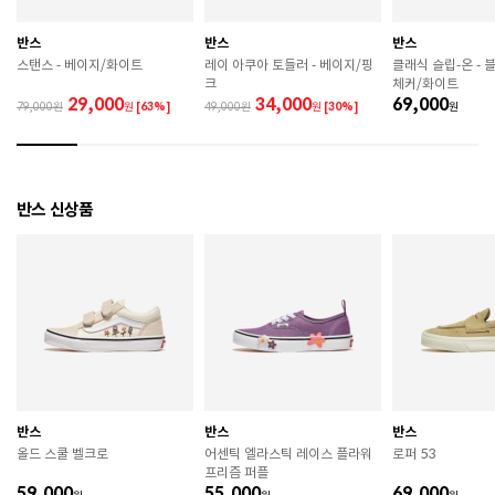
관하시기 바랍니다. 

 직사광선이나 고온 다습한 장소를 피해 보관하시기 바
반스
반스
반스
랍니다. 

스탠스 - 베이지/화이트
레이 아쿠아 토들러 - 베이지/핑
클래식 슬립-온 - 
 제품에 부착된 장식이나 부자재는 강한 충격에 의해 파
크
체커/화이트
손될 수 있으니 주의하시기 바랍니다. 

29,000
34,000
69,000
79,000
원
[63%]
49,000
원
[30%]
원
 작은 부품이 탈락 될 경우 삼킬 위험이 있으므로 주의하
시기 바랍니다. 

 제품의 수명 연장을 위해 용도에 맞게 착용하시기 바랍
니다. 

 에어솔 제품은 구조상 수리가 불가능하며 외부 충격으
반스 신상품
로 에어가 손상된 경우 보상이 어렵습니다. 

 [가죽] 

 천연가죽 및 패브릭 소재는 물기와 마찰에 의해 이염 또
는 변색이 발생할 수 있습니다. 

 젖었을 경우 직사광선, 난방기구, 드라이어 등으로 강제 
건조하지 마십시오. 

 오염 시 부드러운 솔이나 천으로 닦고 신발 전용 클리너
를 사용하십시오. 

 불꽃 및 화기에 가까이 두지 마십시오. 

 신발 뒤꿈치를 꺾어 신지 마십시오. 

반스
반스
반스
 천연가죽 제품 : 물세탁을 피하고 신발 전용 클리너로 
올드 스쿨 벨크로
어센틱 엘라스틱 레이스 플라워
로퍼 53
관리하시기 바랍니다. 

프리즘 퍼플
 인조가죽 제품 : 부드러운 솔 또는 천으로 오염을 제거 
59,000
55,000
69,000