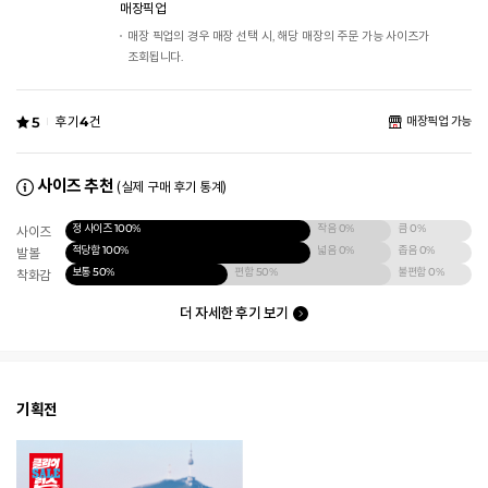
매장픽업
매장 픽업의 경우 매장 선택 시, 해당 매장의 주문 가능 사이즈가
조회됩니다.
5
후기
4
건
매장픽업 가능
사이즈 추천
(실제 구매 후기 통계)
정 사이즈
100%
작음
0%
큼
0%
사이즈
적당함
100%
넓음
0%
좁음
0%
발볼
보통
50%
편함
50%
불편함
0%
착화감
더 자세한 후기 보기
기획전