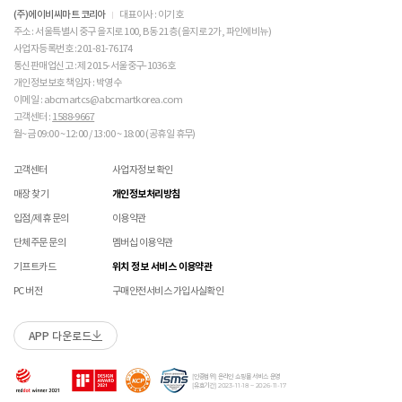
 메쉬 소재 : 통기성이 좋으나 내구성은 약할 수 있으니 
고객 부주의로 상품이 훼손, 변경된 경우
(구성품 불량인 경우에 따라 별도 발송 요청 할 수 있음)
※ 단, 의류 상품은 그랜드스테이지 매장에서만 교환/반품/AS접수 가능합니다.
(주)에이비씨마트 코리아
대표이사 : 이기호
주의 바랍니다. 

매장 방문 교환 시 추가 교환/반품 불가 (온라인/오프라인 동일)
교환은 사이즈 교환만 가능합니다.
수선 서비스 할인 쿠폰은 일부 상품에 한하여 적용이 불가할 수 있습니다.
주소 : 서울특별시 중구 을지로 100, B동 21층 (을지로 2가, 파인에비뉴)
매장에 방문하여 접수하시면 택배비 무료입니다. (단, 구매 시 선결제하신 배송비는 환불되지
수선 서비스 할인 쿠폰은 단일 품목에 적용 가능합니다.
사업자등록번호 : 201-81-76174
 [PVC] 

않습니다.)
통신판매업신고 : 제 2015-서울중구-1036호
 PVC는 물세탁이 되지 않는 소재입니다. 가벼운 오염물
교환/반품(환불) 시 박스 포장 예
매장에 방문하여 접수하실 경우 구매내역서를 지참하여 주시기 바랍니다.
개인정보보호 책임자 : 박영수
이 묻었을 때에는 면으로 닦아주시기 바랍니다. 

수선/심의 불가 항목
배송중 상품이 분실되지 않도록 택배 박스 또는 타 박스로 포장하여 발송해주시기 바랍니다.
매장에서 반품 접수를 하신 경우 환불은 온라인 담당자 확인 후 처리됩니다. (확인 기간 2-3일
 직사광선에 노출되면 소재의 변형 및 변색이 될 수 있으
이메일 : abcmartcs@abcmartkorea.com
소요/결제하신 결제수단으로 환불)
니 주의 바랍니다. 

고객센터 :
1588-9667
개인의 착화 습관으로 발생 된 힐컵 변형은 수선/심의 불가합니다.
매장에 방문하여 반품/교환 접수 시 단품 기준
10개 미만 상품
만 접수 가능합니다.
월~금 09:00 ~ 12:00 / 13:00 ~ 18:00 (공휴일 휴무)
세탁으로 생긴 손상은 수선/심의 불가합니다.
(대량 반품/교환은 온라인 사이트를 통해서 접수해주시기 바랍니다. 단순 변심일 경우 택배비
 [금속 스터드(징)] 

양말 소재로 생긴 힐컵 주변 보풀 현상은 수선/심의 불가합니다.
 맨땅에서 착화 시 스터드 파손 및 부상의 위험이 있으므
고객 부담)
고객센터
사업자정보 확인
에어 손상의 경우 수선 불가합니다.
로 주의하시기 바랍니다. 

대량 교환/반품 택배 접수의 경우 6개 미만 합포장 가능하며 합포장의 경우 동일 주문번호 내
착화 후 생긴 가죽 소재의 스크래치 경우 소재 특성상 발생되는 자연현상으로 수선/심의
매장 찾기
개인정보처리방침
 착용 전 스터드 나사가 단단히 조여져 있는지 확인하시
상품만 가능합니다. (입점 제품은 별도 접수 필요)
불가합니다.
기 바랍니다. 

브랜드 박스 훼손, 타상품 입고, 주문번호 확인 불가 등 처리 불가 시 안내 없이 반송 처리 될 수
입점/제휴 문의
이용약관
교환/반품(환불) 처리 순서
소모품(깔창 , 신발끈 등) 불량의 경우 심의 불가할 수 있습니다.
 작은 부품이 탈락될 경우 삼킬 위험이 있으므로 주의하
있습니다.
샌들 부품(밴드 , 벨크로 , 장식 등) 일부 수선 가능합니다. 단, 스트랩이 외력에 의해 끊어진
단체주문 문의
멤버십 이용약관
시기 바랍니다. 

슈레이스를 포함한 용품의 경우 (온/오프라인) 반품 불가 합니다.
경우 수선/심의 불가합니다.
 에스컬레이터 등에서 신발이 끼일 수 있으므로 주의하
01
반품/교환 접수
기프트카드
위치 정보 서비스 이용약관
상품에 따라 아웃솔 전체 / 보조굽 교체 가능합니다.
시기 바랍니다. 
로그인 후 마이페이지 > 쇼핑내역 > 취소/교환/반품 신청
코르크 샌들 아웃솔(밑창) 교체 및 풋베드 크리닝 가능합니다.
PC 버전
구매안전서비스 가입사실확인
본 제품은 안전 확인 대상 품목이며 관련 확인 인증
제품안전 인증정보
을 필하였음을 확인합니다.
APP 다운로드
수선 접수
02
접수완료
수선 접수 시 왕복 택배비 (5,000원) 가 부과됩니다.
마이페이지 > 쇼핑내역 > 취소/교환/반품에서 접수 상태 확인
[인증범위] 온라인 쇼핑몰 서비스 운영
지정택배(CJ대한통운) 외 타 택배 이용 시 추가로 발생되는 금액은 고객님께서 직접
[유효기간] 2023-11-18 ~ 2026-11-17
부담해주셔야 합니다.