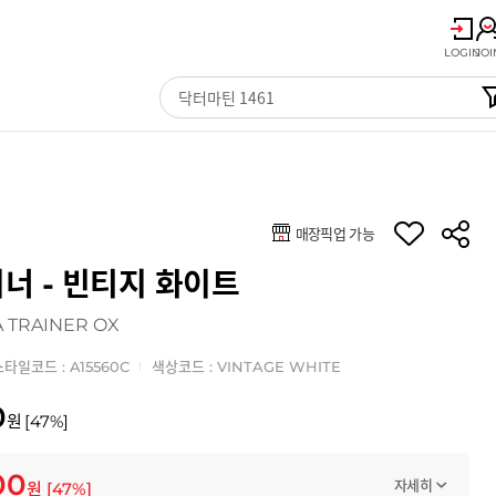
LOGIN
JOI
매장픽업 가능
너 - 빈티지 화이트
 TRAINER OX
스타일코드 : A15560C
색상코드 : VINTAGE WHITE
0
원
[
47
%]
00
자세히
원
[
47
%]