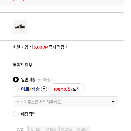
을 확인하세요
금액으로, 실제 결제 금액과는 차이가 있을 수 있습니다.
회원 가입 시
5,000P
즉시 적립
무이자 할부
일반배송
(무료배송)
아트배송
(08/10.월)
도착
배송지주소를 선택해주세요.
매장픽업
170
180
190
200
210