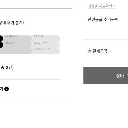
매장별 재고확인
관련용품 추가구매
구매 후기 통계)
작음
0%
큼
0%
넓음
0%
좁음
0%
불편함
0%
총 결제금액
(총 2건)
장바
보기