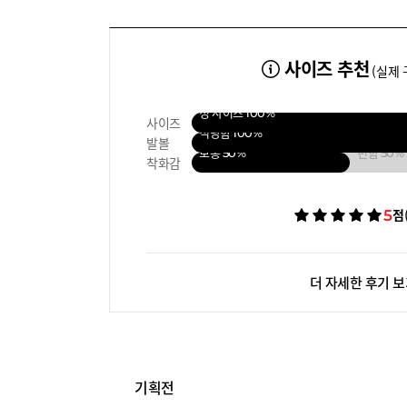
사이즈 추천
(실제 
정 사이즈
100%
사이즈
적당함
100%
발볼
보통
50%
편함
50%
착화감
5
점
더 자세한 후기 
기획전