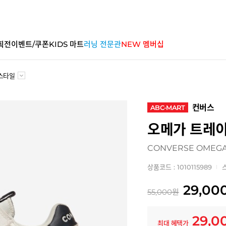
획전
이벤트/쿠폰
KIDS 마트
러닝 전문관
NEW 멤버십
스타일
컨버스
ABC-MART
오메가 트레이
CONVERSE OMEGA
상품코드 : 1010115989
29,00
55,000
원
29,0
최대 혜택가