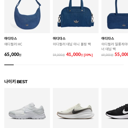
치수
170 / 180 / 190 / 200 / 210
굽높이
2.3cm
제조자
나이키
아디다스
아디다스
아디다스
제조국
인도네시아
애디컬러 HC
아디컬러 데님 미니 볼링 백
아디컬러 일롱게이
너 데님 백
A/S 책임자와 전화번호
ABC마트 A/S 담당자 : 080-701-7770
65,000
41,000
55,00
원
59,000
원
[30%]
69,000
상품별 입고시기에 따라 상이하여, 배송 받으신 제품의
제조년월
라벨 참고 바랍니다.
관련 법 및 소비자 분쟁 해결 기준에 따름 (품질보증기간
나이키 BEST
품질보증기준
: 구입일로부터 6개월 이내)
 [공통] 

 제품의 소재 및 구조에 따라 취급 방법이 달라질 수 있
으므로 반드시 제품에 부착된 케어라벨을 확인 후 사용
하시기 바랍니다. 

 젖은 노면이나 미끄러운 장소에서는 미끄러질 수 있으
므로 착용 시 주의하시기 바랍니다. 

 장시간 착용 후에는 통풍이 잘 되는 곳에서 건조하여 보