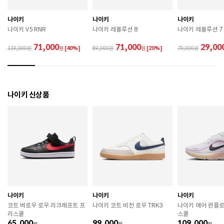
관하시기 바랍니다. 

 직사광선이나 고온 다습한 장소를 피해 보관하시기 바
나이키
나이키
나이키
랍니다. 

나이키 V5 RNR
나이키 레볼루션 8
나이키 레볼루션 7
 제품에 부착된 장식이나 부자재는 강한 충격에 의해 파
손될 수 있으니 주의하시기 바랍니다. 

71,000
71,000
29,00
119,000
원
[40%]
89,000
원
[20%]
79,000
 작은 부품이 탈락 될 경우 삼킬 위험이 있으므로 주의하
시기 바랍니다. 

 제품의 수명 연장을 위해 용도에 맞게 착용하시기 바랍
니다. 

 에어솔 제품은 구조상 수리가 불가능하며 외부 충격으
나이키 신상품
로 에어가 손상된 경우 보상이 어렵습니다. 

 [가죽] 

 천연가죽 및 패브릭 소재는 물기와 마찰에 의해 이염 또
는 변색이 발생할 수 있습니다. 

 젖었을 경우 직사광선, 난방기구, 드라이어 등으로 강제 
건조하지 마십시오. 

 오염 시 부드러운 솔이나 천으로 닦고 신발 전용 클리너
를 사용하십시오. 

 불꽃 및 화기에 가까이 두지 마십시오. 

 신발 뒤꿈치를 꺾어 신지 마십시오. 

나이키
나이키
나이키
 천연가죽 제품 : 물세탁을 피하고 신발 전용 클리너로 
코트 버로우 로우 리크래프트 프
나이키 코트 비전 로우 TRK3
나이키 에어 윈플로
관리하시기 바랍니다. 

리스쿨
스쿨
 인조가죽 제품 : 부드러운 솔 또는 천으로 오염을 제거 
65,000
99,000
109,000