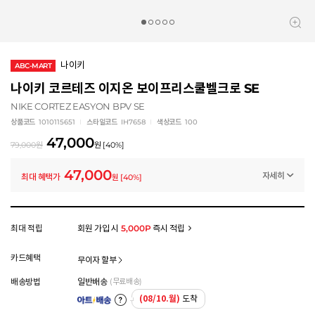
나이키
ABC-MART
나이키 코르테즈 이지온 보이프리스쿨벨크로 SE
NIKE CORTEZ EASYON BPV SE
상품코드
1010115651
스타일코드
IH7658
색상코드
100
47,000
79,000
원
원
[
40
%]
47,000
자세히
최대 혜택가
원
[
40
%]
멤버십 상시 할인
로그인 후 등급 혜택을 확인하세요
모든 혜택이 적용된 금액으로, 실제 결제 금액과는 차이가 있을 수 있습니다.
최대 적립
회원 가입 시
5,000P
즉시 적립
카드혜택
무이자 할부
배송방법
일반배송
(무료배송)
(08/10.월)
도착
아트배송