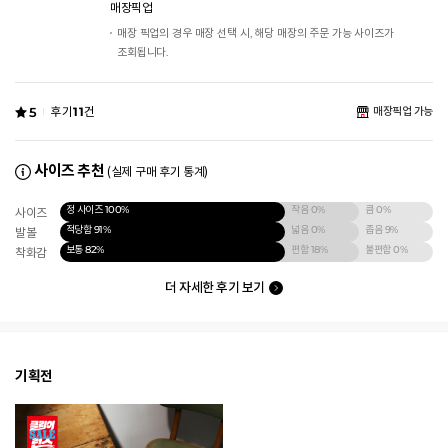
매장픽업
매장 픽업의 경우 매장 선택 시, 해당 매장의 주문 가능 사이즈가
조회됩니다.
5
후기
11
건
매장픽업 가능
사이즈 추천
(실제 구매 후기 통계)
정 사이즈
100%
작음
0%
큼
0%
사이즈
적당함
91%
넓음
0%
좁음
9%
발볼
보통
82%
편함
18%
불편함
0%
착화감
더 자세한 후기 보기
기획전