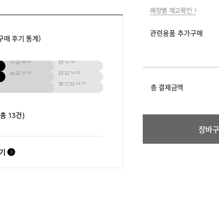
매장별 재고확인
관련용품 추가구매
구매 후기 통계)
작음
8%
큼
0%
넓음
0%
좁음
0%
불편함
0%
총 결제금액
(총 13건)
장바
보기