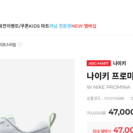
획전
이벤트/쿠폰
KIDS 마트
러닝 전문관
NEW 멤버십
이프스타일
나이키
ABC-MART
나이키 프로
W NIKE PROMINA
상품코드 : 1010115586
스
47,00
79,000
원
47,0
최대 혜택가