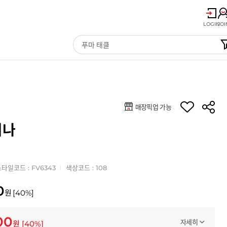
LOGIN
JOI
매장픽업 가능
미나
타일코드 : FV6343
색상코드 : 108
0
원
[
40
%]
00
자세히
원
[
40
%]