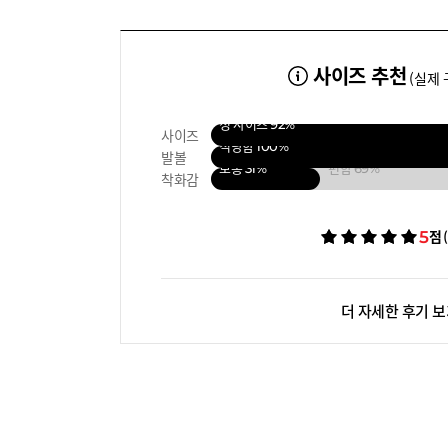
사이즈 추천
(실제 
정 사이즈
92%
사이즈
적당함
100%
발볼
보통
31%
편함
69%
착화감
5
점
더 자세한 후기 