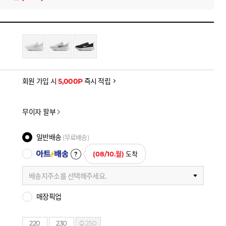
을 확인하세요
금액으로, 실제 결제 금액과는 차이가 있을 수 있습니다.
회원 가입 시
5,000P
즉시 적립
무이자 할부
일반배송
(무료배송)
아트배송
(08/10.월)
도착
배송지주소를 선택해주세요.
매장픽업
220
230
250