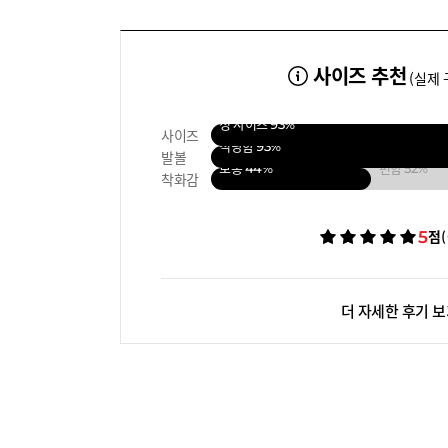
사이즈 추천
(실제 
정 사이즈
93%
사이즈
적당함
93%
발볼
보통
44%
편함
52%
착화감
5
점
더 자세한 후기 