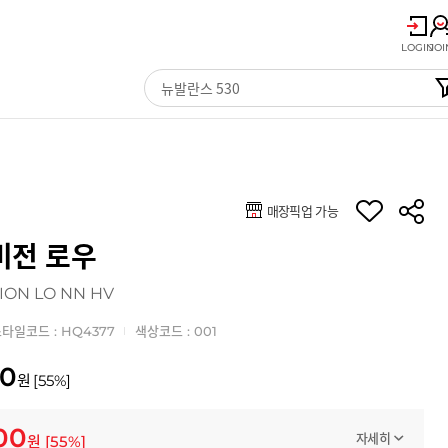
LOGIN
JOI
매장픽업 가능
비전 로우
ION LO NN HV
타일코드 : HQ4377
색상코드 : 001
00
원
[
55
%]
00
자세히
원
[
55
%]