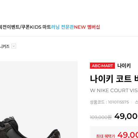
획전
이벤트/쿠폰
KIDS 마트
러닝 전문관
NEW 멤버십
니커즈
나이키
ABC-MART
나이키 코트 
W NIKE COURT VIS
상품코드 : 1010115575
스
49,0
109,000
원
49,0
최대 혜택가