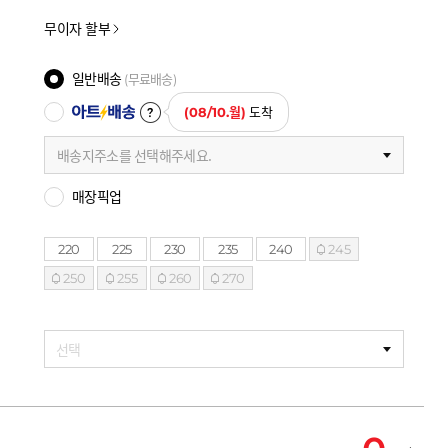
무이자 할부
일반배송
(무료배송)
아트배송
(08/10.월)
도착
배송지주소를 선택해주세요.
매장픽업
220
225
230
235
240
245
250
255
260
270
선택