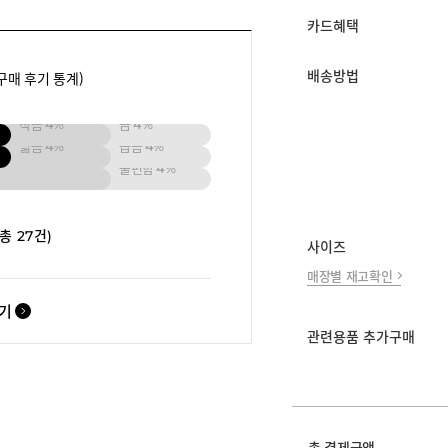
카드혜택
배송방법
구매 후기 통계)
작음
4%
큼
4%
넓음
4%
좁음
4%
불편함
4%
(총 27건)
사이즈
매장별 재고확인
보기
관련용품 추가구매
총 결제금액