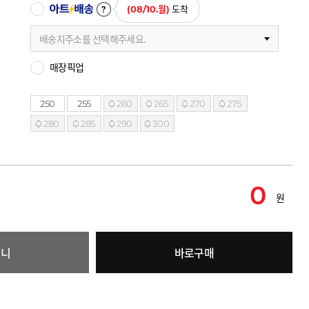
아트배송
(08/10.월)
도착
배송지주소를 선택해주세요.
매장픽업
250
255
260
265
270
275
280
285
290
300
0
원
구니
바로구매