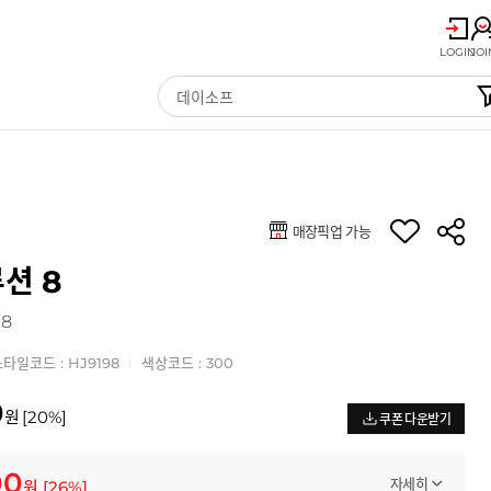
LOGIN
JOI
매장픽업 가능
션 8
 8
타일코드 : HJ9198
색상코드 : 300
0
원
[
20
%]
쿠폰 다운받기
00
자세히
원
[
26
%]