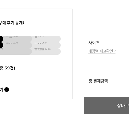
구매 후기 통계)
작음
3%
큼
0%
넓음
2%
좁음
5%
사이즈
6%
불편함
0%
매장별 재고확인
(총 59건)
총 결제금액
보기
장바