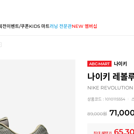
획전
이벤트/쿠폰
KIDS 마트
러닝 전문관
NEW 멤버십
나이키
ABC-MART
나이키 레볼루
NIKE REVOLUTION
상품코드 : 1010115554
스
71,00
89,000
원
65,3
최대 혜택가