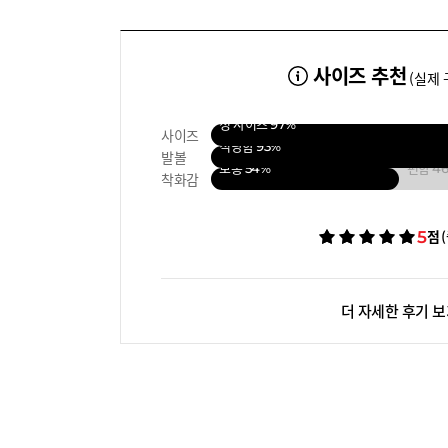
사이즈 추천
(실제 
정 사이즈
97%
사이즈
적당함
93%
발볼
보통
54%
편함
4
착화감
5
점
더 자세한 후기 