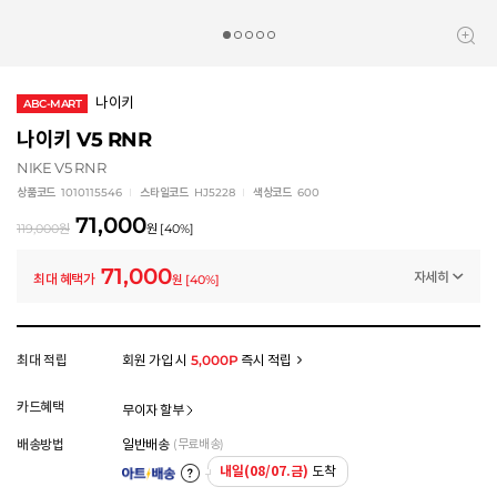
나이키
ABC-MART
나이키 V5 RNR
NIKE V5 RNR
상품코드
1010115546
스타일코드
HJ5228
색상코드
600
71,000
119,000
원
원
[
40
%]
71,000
자세히
최대 혜택가
원
[
40
%]
멤버십 상시 할인
로그인 후 등급 혜택을 확인하세요
모든 혜택이 적용된 금액으로, 실제 결제 금액과는 차이가 있을 수 있습니다.
최대 적립
회원 가입 시
5,000P
즉시 적립
카드혜택
무이자 할부
배송방법
일반배송
(무료배송)
내일(08/07.금)
도착
아트배송