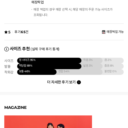
매장픽업
매장 픽업의 경우 매장 선택 시, 해당 매장의 주문 가능 사이즈가
조회됩니다.
5
후기
65
건
매장픽업 가능
사이즈 추천
(실제 구매 후기 통계)
정 사이즈
95%
작음
3%
큼
2%
사이즈
적당함
89%
넓음
3%
좁음
8%
발볼
보통
46%
편함
54%
불편함
0%
착화감
더 자세한 후기 보기
MAGAZINE