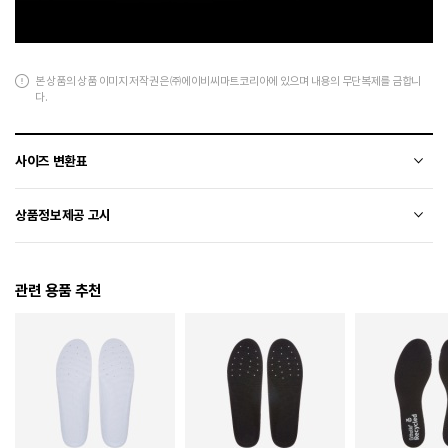
본 상품의 상품 이미지 저작권은 ㈜에이비씨마트코리아에 있으며 내용의 무단복제를 금합니
다.
사이즈 변환표
상품의 소재 및 디자인에 따라 오차가 발생할 수 있습니다.
상품정보제공 고시
전자상거래 등에서의 상품정보제공 고시에 따라 작성되었습니다.
관련 용품 추천
소재
합성가죽+폴리에스터
색상
600
240 / 245 / 250 / 255 / 260 / 265 / 270 / 275 / 280
치수
/ 285 / 290
굽높이
3.5cm