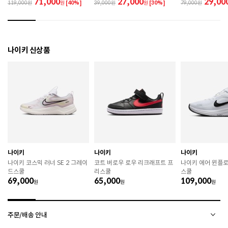
71,000
27,000
29,00
119,000
원
[40%]
39,000
원
[30%]
79,000
손될 수 있으니 주의하시기 바랍니다. 

 작은 부품이 탈락 될 경우 삼킬 위험이 있으므로 주의하
시기 바랍니다. 

 제품의 수명 연장을 위해 용도에 맞게 착용하시기 바랍
니다. 

나이키 신상품
 에어솔 제품은 구조상 수리가 불가능하며 외부 충격으
로 에어가 손상된 경우 보상이 어렵습니다. 

 [가죽] 

 천연가죽 및 패브릭 소재는 물기와 마찰에 의해 이염 또
는 변색이 발생할 수 있습니다. 

 젖었을 경우 직사광선, 난방기구, 드라이어 등으로 강제 
건조하지 마십시오. 

 오염 시 부드러운 솔이나 천으로 닦고 신발 전용 클리너
를 사용하십시오. 

 불꽃 및 화기에 가까이 두지 마십시오. 

나이키
나이키
나이키
 신발 뒤꿈치를 꺾어 신지 마십시오. 

나이키 코스믹 러너 SE 2 그레이
코트 버로우 로우 리크래프트 프
나이키 에어 윈플로
 천연가죽 제품 : 물세탁을 피하고 신발 전용 클리너로 
드스쿨
리스쿨
스쿨
관리하시기 바랍니다. 

69,000
65,000
109,000
원
 인조가죽 제품 : 부드러운 솔 또는 천으로 오염을 제거 
원
원
후 자연 건조하시기 바랍니다. 

 스웨이드 소재 : 물세탁을 피하고 전용 브러시로 관리하
시기 바랍니다. 

주문/배송 안내