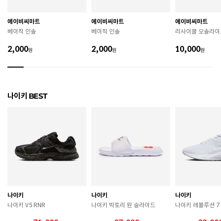
제조자
Nike Inc.
에이비씨마트
에이비씨마트
에이비씨마트
베이직 인솔
베이직 인솔
리사이클 오솔라이
제조국
베트남
2,000
2,000
10,000
원
원
원
A/S 책임자와 전화번호
ABC마트 A/S 담당자 : 080-701-7770
상품별 입고시기에 따라 상이하여, 배송 받으신 제품의
제조년월
라벨 참고 바랍니다.
나이키 BEST
관련 법 및 소비자 분쟁 해결 기준에 따름 (품질보증기간
품질보증기준
: 구입일로부터 6개월 이내)
 [공통] 

 제품의 소재 및 구조에 따라 취급 방법이 달라질 수 있
으므로 반드시 제품에 부착된 케어라벨을 확인 후 사용
하시기 바랍니다. 

 젖은 노면이나 미끄러운 장소에서는 미끄러질 수 있으
므로 착용 시 주의하시기 바랍니다. 

 장시간 착용 후에는 통풍이 잘 되는 곳에서 건조하여 보
관하시기 바랍니다. 

나이키
나이키
나이키
 직사광선이나 고온 다습한 장소를 피해 보관하시기 바
나이키 V5 RNR
나이키 빅토리 원 슬라이드
나이키 레볼루션 7
랍니다. 

 제품에 부착된 장식이나 부자재는 강한 충격에 의해 파