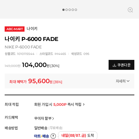
나이키
ABC-MART
나이키 P-6000 FADE
NIKE P-6000 FADE
상품코드
1010115544
스타일코드
IH4465
색상코드
095
104,000
쿠폰다운
149,000
원
원
[
30
%]
95,600
자세히
최대 혜택가
원
[
35
%]
일반쿠폰
썸머 카테고리 결산 8% 쿠폰 (~8/6)
-8,400
원
멤버십 상시 할인
최대 적립
회원 가입 시
5,000P
즉시 적립
로그인 후 등급 혜택을 확인하세요
모든 혜택이 적용된 금액으로, 실제 결제 금액과는 차이가 있을 수 있습니다.
카드혜택
무이자 할부
배송방법
일반배송
(무료배송)
내일(08/07.금)
도착
아트배송