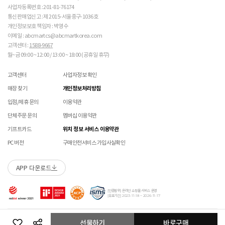
매장에 방문하여 접수하시면 택배비 무료입니다. (단, 구매 시 선결제하신 배송비는 환불되지
수선 서비스 할인 쿠폰은 단일 품목에 적용 가능합니다.
사업자등록번호 : 201-81-76174
않습니다.)
통신판매업신고 : 제 2015-서울중구-1036호
 [PVC] 

교환/반품(환불) 시 박스 포장 예
매장에 방문하여 접수하실 경우 구매내역서를 지참하여 주시기 바랍니다.
개인정보보호 책임자 : 박영수
 PVC는 물세탁이 되지 않는 소재입니다. 가벼운 오염물
수선/심의 불가 항목
배송중 상품이 분실되지 않도록 택배 박스 또는 타 박스로 포장하여 발송해주시기 바랍니다.
매장에서 반품 접수를 하신 경우 환불은 온라인 담당자 확인 후 처리됩니다. (확인 기간 2-3일
이 묻었을 때에는 면으로 닦아주시기 바랍니다. 

이메일 : abcmartcs@abcmartkorea.com
소요/결제하신 결제수단으로 환불)
 직사광선에 노출되면 소재의 변형 및 변색이 될 수 있으
고객센터 :
1588-9667
개인의 착화 습관으로 발생 된 힐컵 변형은 수선/심의 불가합니다.
매장에 방문하여 반품/교환 접수 시 단품 기준
10개 미만 상품
만 접수 가능합니다.
니 주의 바랍니다. 

월~금 09:00 ~ 12:00 / 13:00 ~ 18:00 (공휴일 휴무)
세탁으로 생긴 손상은 수선/심의 불가합니다.
(대량 반품/교환은 온라인 사이트를 통해서 접수해주시기 바랍니다. 단순 변심일 경우 택배비
양말 소재로 생긴 힐컵 주변 보풀 현상은 수선/심의 불가합니다.
 [금속 스터드(징)] 

고객 부담)
고객센터
사업자정보 확인
에어 손상의 경우 수선 불가합니다.
 맨땅에서 착화 시 스터드 파손 및 부상의 위험이 있으므
대량 교환/반품 택배 접수의 경우 6개 미만 합포장 가능하며 합포장의 경우 동일 주문번호 내
착화 후 생긴 가죽 소재의 스크래치 경우 소재 특성상 발생되는 자연현상으로 수선/심의
매장 찾기
개인정보처리방침
로 주의하시기 바랍니다. 

상품만 가능합니다. (입점 제품은 별도 접수 필요)
불가합니다.
 착용 전 스터드 나사가 단단히 조여져 있는지 확인하시
브랜드 박스 훼손, 타상품 입고, 주문번호 확인 불가 등 처리 불가 시 안내 없이 반송 처리 될 수
입점/제휴 문의
이용약관
교환/반품(환불) 처리 순서
소모품(깔창 , 신발끈 등) 불량의 경우 심의 불가할 수 있습니다.
기 바랍니다. 

있습니다.
샌들 부품(밴드 , 벨크로 , 장식 등) 일부 수선 가능합니다. 단, 스트랩이 외력에 의해 끊어진
단체주문 문의
멤버십 이용약관
 작은 부품이 탈락될 경우 삼킬 위험이 있으므로 주의하
슈레이스를 포함한 용품의 경우 (온/오프라인) 반품 불가 합니다.
경우 수선/심의 불가합니다.
시기 바랍니다. 

01
반품/교환 접수
기프트카드
위치 정보 서비스 이용약관
상품에 따라 아웃솔 전체 / 보조굽 교체 가능합니다.
 에스컬레이터 등에서 신발이 끼일 수 있으므로 주의하
로그인 후 마이페이지 > 쇼핑내역 > 취소/교환/반품 신청
코르크 샌들 아웃솔(밑창) 교체 및 풋베드 크리닝 가능합니다.
PC 버전
구매안전서비스 가입사실확인
시기 바랍니다. 
APP 다운로드
수선 접수
02
접수완료
수선 접수 시 왕복 택배비 (5,000원) 가 부과됩니다.
마이페이지 > 쇼핑내역 > 취소/교환/반품에서 접수 상태 확인
[인증범위] 온라인 쇼핑몰 서비스 운영
지정택배(CJ대한통운) 외 타 택배 이용 시 추가로 발생되는 금액은 고객님께서 직접
[유효기간] 2023-11-18 ~ 2026-11-17
부담해주셔야 합니다.
수선 희망 내용을 상세 기재 해주시면 접수 시 도움이 됩니다. (사진 첨부 가능)
03
ABC-MART로 상품 발송
Copyright ABC-MART KOREA Corp. All rights reserved.
선물하기
바로구매
수선 접수 불가 및 재접수 필요 시 반송 될 수 있습니다.