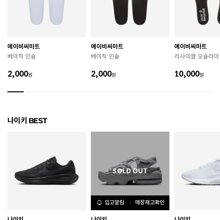
굽높이
3.3cm
제조자
Nike Inc.
에이비씨마트
에이비씨마트
에이비씨마트
베이직 인솔
베이직 인솔
리사이클 오솔라이
제조국
베트남
2,000
2,000
10,000
원
원
원
A/S 책임자와 전화번호
ABC마트 A/S 담당자 : 080-701-7770
상품별 입고시기에 따라 상이하여, 배송 받으신 제품의
제조년월
라벨 참고 바랍니다.
나이키 BEST
관련 법 및 소비자 분쟁 해결 기준에 따름 (품질보증기간
품질보증기준
: 구입일로부터 6개월 이내)
 [공통] 

 제품의 소재 및 구조에 따라 취급 방법이 달라질 수 있
으므로 반드시 제품에 부착된 케어라벨을 확인 후 사용
하시기 바랍니다. 

 젖은 노면이나 미끄러운 장소에서는 미끄러질 수 있으
므로 착용 시 주의하시기 바랍니다. 

입고알림
매장재고확인
 장시간 착용 후에는 통풍이 잘 되는 곳에서 건조하여 보
관하시기 바랍니다. 

나이키
나이키
나이키