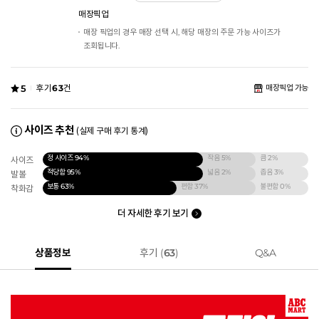
매장픽업
매장 픽업의 경우 매장 선택 시, 해당 매장의 주문 가능 사이즈가
조회됩니다.
5
후기
63
건
매장픽업 가능
사이즈 추천
(실제 구매 후기 통계)
정 사이즈
94%
작음
5%
큼
2%
사이즈
적당함
95%
넓음
2%
좁음
3%
발볼
보통
63%
편함
37%
불편함
0%
착화감
더 자세한 후기 보기
상품정보
후기 (
63
)
Q&A