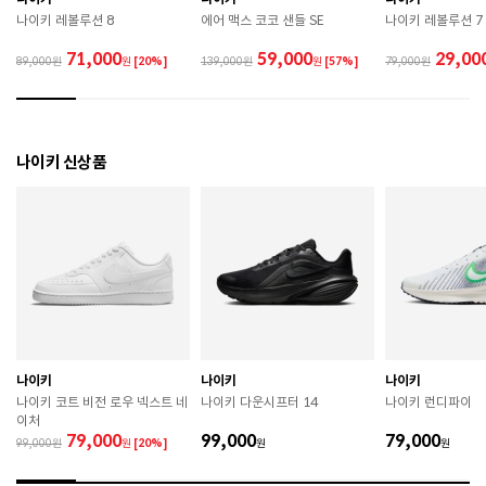
 직사광선이나 고온 다습한 장소를 피해 보관하시기 바
나이키 레볼루션 8
에어 맥스 코코 샌들 SE
나이키 레볼루션 7
랍니다. 

 제품에 부착된 장식이나 부자재는 강한 충격에 의해 파
71,000
59,000
29,00
89,000
원
[20%]
139,000
원
[57%]
79,000
손될 수 있으니 주의하시기 바랍니다. 

 작은 부품이 탈락 될 경우 삼킬 위험이 있으므로 주의하
시기 바랍니다. 

 제품의 수명 연장을 위해 용도에 맞게 착용하시기 바랍
니다. 

나이키 신상품
 에어솔 제품은 구조상 수리가 불가능하며 외부 충격으
로 에어가 손상된 경우 보상이 어렵습니다. 

 [가죽] 

 천연가죽 및 패브릭 소재는 물기와 마찰에 의해 이염 또
는 변색이 발생할 수 있습니다. 

 젖었을 경우 직사광선, 난방기구, 드라이어 등으로 강제 
건조하지 마십시오. 

 오염 시 부드러운 솔이나 천으로 닦고 신발 전용 클리너
를 사용하십시오. 

 불꽃 및 화기에 가까이 두지 마십시오. 

나이키
나이키
나이키
 신발 뒤꿈치를 꺾어 신지 마십시오. 

나이키 코트 비전 로우 넥스트 네
나이키 다운시프터 14
나이키 런디파이
 천연가죽 제품 : 물세탁을 피하고 신발 전용 클리너로 
이처
관리하시기 바랍니다. 

79,000
99,000
79,000
99,000
원
[20%]
 인조가죽 제품 : 부드러운 솔 또는 천으로 오염을 제거 
원
원
후 자연 건조하시기 바랍니다. 

 스웨이드 소재 : 물세탁을 피하고 전용 브러시로 관리하