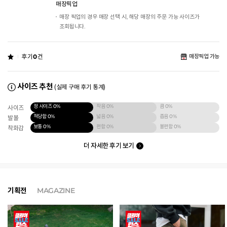
매장픽업
매장 픽업의 경우 매장 선택 시, 해당 매장의 주문 가능 사이즈가
조회됩니다.
후기
0
건
매장픽업 가능
사이즈 추천
(실제 구매 후기 통계)
정 사이즈
0%
작음
0%
큼
0%
사이즈
적당함
0%
넓음
0%
좁음
0%
발볼
보통
0%
편함
0%
불편함
0%
착화감
더 자세한 후기 보기
기획전
MAGAZINE