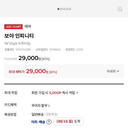
테바
ABC-MART
보야 인피니티
W Voya Infinity
상품코드
1010114381
스타일코드
1019622
색상코드
CCN
29,000
75,000
원
원
[
61
%]
29,000
자세히
최대 혜택가
원
[
61
%]
멤버십 상시 할인
로그인 후 등급 혜택을 확인하세요
모든 혜택이 적용된 금액으로, 실제 결제 금액과는 차이가 있을 수 있습니다.
최대 적립
회원 가입 시
5,000P
즉시 적립
카드혜택
무이자 할부
배송방법
일반배송
(무료배송)
(08/10.월)
도착
아트배송