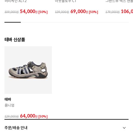
허리케인 XLT2
아웃플로우 CT
그랜드뷰 맥스 샌
A/S 책임자와 전화번호
ABC마트 A/S 담당자 : 080-701-7770
54,000
69,000
106,
109,000
원
[50%]
139,000
원
[50%]
179,000
상품별 입고시기에 따라 상이하여, 배송 받으신 제품의
제조년월
라벨 참고 바랍니다.
관련 법 및 소비자 분쟁 해결 기준에 따름 (품질보증기간
테바 신상품
품질보증기준
: 구입일로부터 6개월 이내)
 [공통] 

 제품의 소재 및 구조에 따라 취급 방법이 달라질 수 있
으므로 반드시 제품에 부착된 케어라벨을 확인 후 사용
하시기 바랍니다. 

 젖은 노면이나 미끄러운 장소에서는 미끄러질 수 있으
므로 착용 시 주의하시기 바랍니다. 

 장시간 착용 후에는 통풍이 잘 되는 곳에서 건조하여 보
관하시기 바랍니다. 

 직사광선이나 고온 다습한 장소를 피해 보관하시기 바
테바
랍니다. 

옴니엄
 제품에 부착된 장식이나 부자재는 강한 충격에 의해 파
손될 수 있으니 주의하시기 바랍니다. 

64,000
129,000
원
[50%]
 작은 부품이 탈락 될 경우 삼킬 위험이 있으므로 주의하
시기 바랍니다. 

주문/배송 안내
 제품의 수명 연장을 위해 용도에 맞게 착용하시기 바랍