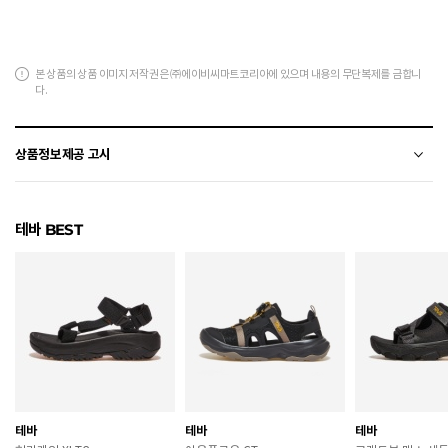
본 상품의 상품 이미지 저작권은 ㈜에이비씨마트코리아에 있으며 내용의 무단복제를 금합니
다.
상품정보제공 고시
전자상거래 등에서의 상품정보제공 고시에 따라 작성되었습니다.
테바 BEST
소재
나일론+폴리우레탄+합성가죽
색상
CCN
치수
220 / 230 / 240 / 250
굽높이
뒷굽 2.5cm
제조자
플랫폼
테바
테바
테바
제조국
베트남