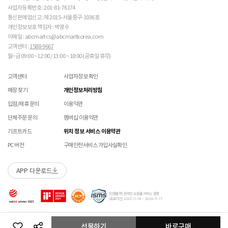
 [가죽] 

매장에 방문하여 접수하시면 택배비 무료입니다. (단, 구매 시 선결제하신 배송비는 환불되지
수선 서비스 할인 쿠폰은 단일 품목에 적용 가능합니다.
사업자등록번호 : 201-81-76174
 천연가죽 및 패브릭 소재는 물기와 마찰에 의해 이염 또
않습니다.)
통신판매업신고 : 제 2015-서울중구-1036호
교환/반품(환불) 시 박스 포장 예
는 변색이 발생할 수 있습니다. 

매장에 방문하여 접수하실 경우 구매내역서를 지참하여 주시기 바랍니다.
개인정보보호 책임자 : 박영수
 젖었을 경우 직사광선, 난방기구, 드라이어 등으로 강제 
수선/심의 불가 항목
배송중 상품이 분실되지 않도록 택배 박스 또는 타 박스로 포장하여 발송해주시기 바랍니다.
매장에서 반품 접수를 하신 경우 환불은 온라인 담당자 확인 후 처리됩니다. (확인 기간 2-3일
이메일 : abcmartcs@abcmartkorea.com
건조하지 마십시오. 

소요/결제하신 결제수단으로 환불)
고객센터 :
1588-9667
 오염 시 부드러운 솔이나 천으로 닦고 신발 전용 클리너
개인의 착화 습관으로 발생 된 힐컵 변형은 수선/심의 불가합니다.
매장에 방문하여 반품/교환 접수 시 단품 기준
10개 미만 상품
만 접수 가능합니다.
월~금 09:00 ~ 12:00 / 13:00 ~ 18:00 (공휴일 휴무)
를 사용하십시오. 

세탁으로 생긴 손상은 수선/심의 불가합니다.
(대량 반품/교환은 온라인 사이트를 통해서 접수해주시기 바랍니다. 단순 변심일 경우 택배비
 불꽃 및 화기에 가까이 두지 마십시오. 

양말 소재로 생긴 힐컵 주변 보풀 현상은 수선/심의 불가합니다.
고객 부담)
 신발 뒤꿈치를 꺾어 신지 마십시오. 

고객센터
사업자정보 확인
에어 손상의 경우 수선 불가합니다.
대량 교환/반품 택배 접수의 경우 6개 미만 합포장 가능하며 합포장의 경우 동일 주문번호 내
 천연가죽 제품 : 물세탁을 피하고 신발 전용 클리너로 
착화 후 생긴 가죽 소재의 스크래치 경우 소재 특성상 발생되는 자연현상으로 수선/심의
매장 찾기
개인정보처리방침
관리하시기 바랍니다. 

상품만 가능합니다. (입점 제품은 별도 접수 필요)
불가합니다.
 인조가죽 제품 : 부드러운 솔 또는 천으로 오염을 제거 
브랜드 박스 훼손, 타상품 입고, 주문번호 확인 불가 등 처리 불가 시 안내 없이 반송 처리 될 수
입점/제휴 문의
이용약관
교환/반품(환불) 처리 순서
소모품(깔창 , 신발끈 등) 불량의 경우 심의 불가할 수 있습니다.
후 자연 건조하시기 바랍니다. 

있습니다.
샌들 부품(밴드 , 벨크로 , 장식 등) 일부 수선 가능합니다. 단, 스트랩이 외력에 의해 끊어진
단체주문 문의
멤버십 이용약관
 스웨이드 소재 : 물세탁을 피하고 전용 브러시로 관리하
슈레이스를 포함한 용품의 경우 (온/오프라인) 반품 불가 합니다.
경우 수선/심의 불가합니다.
시기 바랍니다. 

01
반품/교환 접수
기프트카드
위치 정보 서비스 이용약관
상품에 따라 아웃솔 전체 / 보조굽 교체 가능합니다.
로그인 후 마이페이지 > 쇼핑내역 > 취소/교환/반품 신청
PC 버전
구매안전서비스 가입사실확인
코르크 샌들 아웃솔(밑창) 교체 및 풋베드 크리닝 가능합니다.
 [섬유/합성 소재] 

 기름기가 있는 장소에서의 사용은 피하시기 바랍니다. 

소재별 관리방법
 화기 근처에 두면 변형 또는 변색이 발생할 수 있습니
APP 다운로드
수선 접수
02
접수완료
다. 

 오염 시 비눗물을 적신 천으로 닦아 관리하시기 바랍니
수선 접수 시 왕복 택배비 (5,000원) 가 부과됩니다.
마이페이지 > 쇼핑내역 > 취소/교환/반품에서 접수 상태 확인
다. 

[인증범위] 온라인 쇼핑몰 서비스 운영
지정택배(CJ대한통운) 외 타 택배 이용 시 추가로 발생되는 금액은 고객님께서 직접
[유효기간] 2023-11-18 ~ 2026-11-17
 세탁이 가능한 제품에 한해 세탁하시며 세탁 가능 여부
부담해주셔야 합니다.
는 상품 택을 확인하시기 바랍니다. 

수선 희망 내용을 상세 기재 해주시면 접수 시 도움이 됩니다. (사진 첨부 가능)
03
ABC-MART로 상품 발송
 세탁 시 중성세제와 미지근한 물(15~25도)을 사용하시
Copyright ABC-MART KOREA Corp. All rights reserved.
선물하기
바로구매
수선 접수 불가 및 재접수 필요 시 반송 될 수 있습니다.