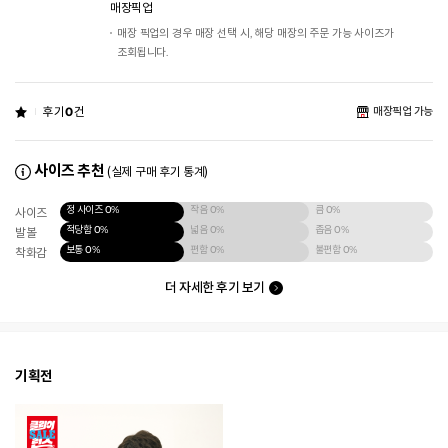
매장픽업
매장 픽업의 경우 매장 선택 시, 해당 매장의 주문 가능 사이즈가
조회됩니다.
후기
0
건
매장픽업 가능
사이즈 추천
(실제 구매 후기 통계)
정 사이즈
0%
작음
0%
큼
0%
사이즈
적당함
0%
넓음
0%
좁음
0%
발볼
보통
0%
편함
0%
불편함
0%
착화감
더 자세한 후기 보기
기획전