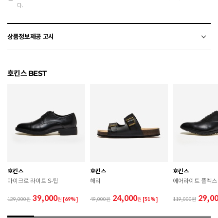
다.
상품정보제공 고시
전자상거래 등에서의 상품정보제공 고시에 따라 작성되었습니다.
호킨스 BEST
소재
천연가죽(소가죽)
색상
DK.BROWN
치수
250 / 255 / 260 / 265 / 270 / 275 / 280
굽높이
3cm
제조자
HAWKINS
호킨스
호킨스
호킨스
제조국
미얀마
마이크로 라이트 S-팁
해리
에어라이트 플렉스 
A/S 책임자와 전화번호
ABC마트 A/S 담당자 : 080-701-7770
39,000
24,000
29,0
129,000
원
[69%]
49,000
원
[51%]
119,000
상품별 입고시기에 따라 상이하여, 배송 받으신 제품의
제조년월