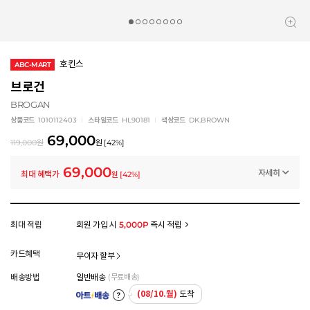
호킨스
ABC-MART
브로건
BROGAN
상품코드
1010112403
스타일코드
HL90181
색상코드
DK.BROWN
69,000
119,000
원
원
[
42
%]
69,000
자세히
최대 혜택가
원
[
42
%]
멤버십 상시 할인
로그인 후 등급 혜택을 확인하세요
모든 혜택이 적용된 금액으로, 실제 결제 금액과는 차이가 있을 수 있습니다.
최대 적립
회원 가입 시
5,000P
즉시 적립
카드혜택
무이자 할부
배송방법
일반배송
(무료배송)
(08/10.월)
도착
아트배송