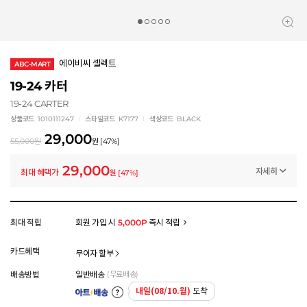
에이비씨 셀렉트
ABC-MART
19-24 카터
19-24 CARTER
상품코드
1010111247
스타일코드
K7177
색상코드
BLACK
29,000
55,000
원
원
[
47
%]
29,000
자세히
최대 혜택가
원
[
47
%]
멤버십 상시 할인
로그인 후 등급 혜택을 확인하세요
모든 혜택이 적용된 금액으로, 실제 결제 금액과는 차이가 있을 수 있습니다.
최대 적립
회원 가입 시
5,000P
즉시 적립
카드혜택
무이자 할부
배송방법
일반배송
(무료배송)
내일(08/10.월)
도착
아트배송