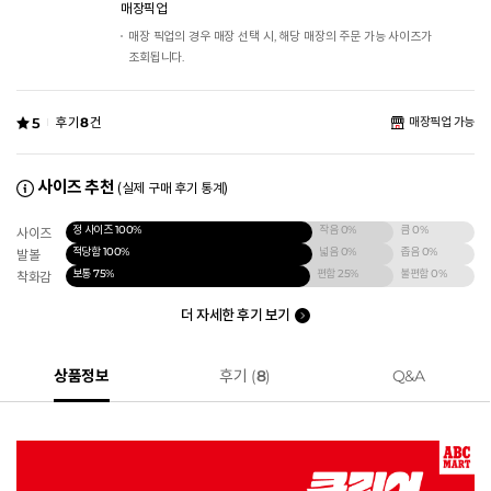
매장픽업
매장 픽업의 경우 매장 선택 시, 해당 매장의 주문 가능 사이즈가
조회됩니다.
5
후기
8
건
매장픽업 가능
사이즈 추천
(실제 구매 후기 통계)
정 사이즈
100%
작음
0%
큼
0%
사이즈
적당함
100%
넓음
0%
좁음
0%
발볼
보통
75%
편함
25%
불편함
0%
착화감
더 자세한 후기 보기
상품정보
후기 (
8
)
Q&A