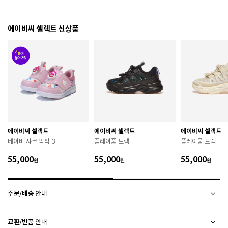
제조년월
라벨 참고 바랍니다.
관련 법 및 소비자 분쟁 해결 기준에 따름 (품질보증기간
에이비씨 셀렉트 신상품
품질보증기준
: 구입일로부터 6개월 이내)
 [공통] 

 제품의 소재 및 구조에 따라 취급 방법이 달라질 수 있
으므로 반드시 제품에 부착된 케어라벨을 확인 후 사용
하시기 바랍니다. 

 젖은 노면이나 미끄러운 장소에서는 미끄러질 수 있으
므로 착용 시 주의하시기 바랍니다. 

 장시간 착용 후에는 통풍이 잘 되는 곳에서 건조하여 보
관하시기 바랍니다. 

 직사광선이나 고온 다습한 장소를 피해 보관하시기 바
에이비씨 셀렉트
에이비씨 셀렉트
에이비씨 셀렉트
랍니다. 

베이비 샤크 픽픽 3
플레이풀 트렉
플레이풀 트렉
 제품에 부착된 장식이나 부자재는 강한 충격에 의해 파
손될 수 있으니 주의하시기 바랍니다. 

55,000
55,000
55,000
원
원
원
 작은 부품이 탈락 될 경우 삼킬 위험이 있으므로 주의하
시기 바랍니다. 

 제품의 수명 연장을 위해 용도에 맞게 착용하시기 바랍
주문/배송 안내
니다. 

 에어솔 제품은 구조상 수리가 불가능하며 외부 충격으
로 에어가 손상된 경우 보상이 어렵습니다. 

배송 안내
교환/반품 안내