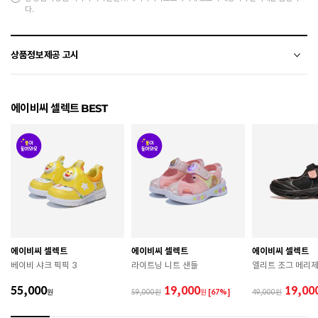
다.
상품정보제공 고시
전자상거래 등에서의 상품정보제공 고시에 따라 작성되었습니다.
에이비씨 셀렉트 BEST
소재
폴리에스터+합성가죽
색상
BLACK
치수
190 / 200 / 210 / 220 / 230 / 240
굽높이
4cm
제조자
HONGKONG 1051
에이비씨 셀렉트
에이비씨 셀렉트
에이비씨 셀렉트
제조국
중국
베이비 샤크 픽픽 3
라이트닝 니트 샌들
엘리트 조그 메리
A/S 책임자와 전화번호
ABC마트 A/S 담당자 : 080-701-7770
55,000
19,000
19,00
원
59,000
원
[67%]
49,000
상품별 입고시기에 따라 상이하여, 배송 받으신 제품의