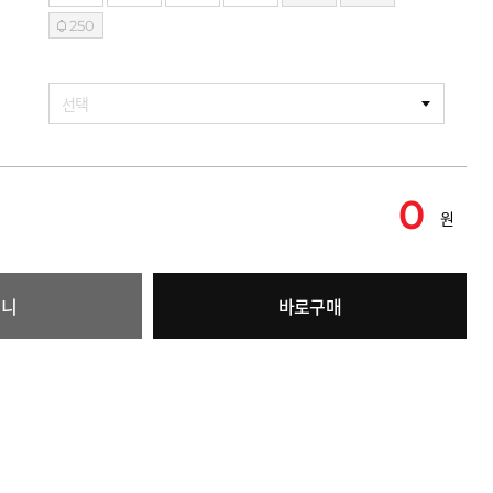
250
선택
0
원
구니
바로구매