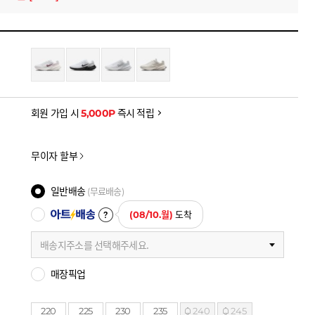
을 확인하세요
금액으로, 실제 결제 금액과는 차이가 있을 수 있습니다.
회원 가입 시
5,000P
즉시 적립
무이자 할부
일반배송
(무료배송)
아트배송
(08/10.월)
도착
배송지주소를 선택해주세요.
매장픽업
220
225
230
235
240
245