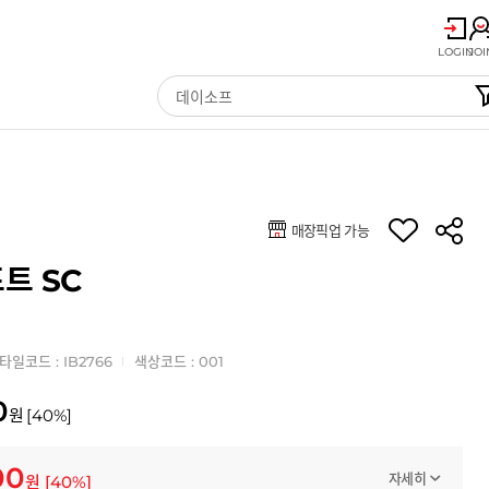
LOGIN
JOI
매장픽업 가능
트 SC
타일코드 : IB2766
색상코드 : 001
0
원
[
40
%]
00
자세히
원
[
40
%]