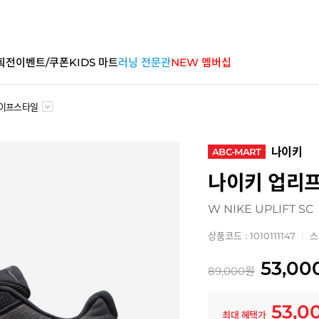
획전
이벤트/쿠폰
KIDS 마트
러닝 전문관
NEW 멤버십
이프스타일
나이키
ABC-MART
나이키 업리프
W NIKE UPLIFT SC
상품코드 : 1010111147
스
53,00
89,000
원
53,0
최대 혜택가