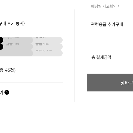
매장별 재고확인
구매 후기 통계)
관련용품 추가구매
작음
9%
큼
4%
넓음
4%
좁음
4%
불편함
2%
총 결제금액
(총 45건)
장바
보기