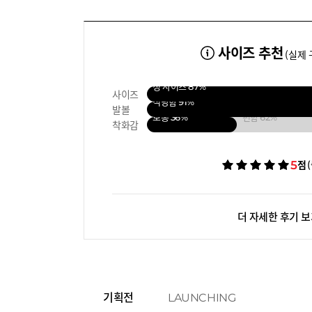
사이즈 추천
(실제 
정 사이즈
87%
사이즈
적당함
91%
발볼
보통
36%
편함
62%
착화감
5
점
더 자세한 후기 
기획전
LAUNCHING