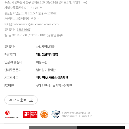
교환은 사이즈 교환만 가능합니다.
수선 서비스 할인 쿠폰은 일부 상품에 한하여 적용이 불가할 수 있습니다.
주소 : 서울특별시 중구 을지로 100, B동 21층 (을지로 2가, 파인에비뉴)
 [가죽] 

매장에 방문하여 접수하시면 택배비 무료입니다. (단, 구매 시 선결제하신 배송비는 환불되지
수선 서비스 할인 쿠폰은 단일 품목에 적용 가능합니다.
사업자등록번호 : 201-81-76174
 천연가죽 및 패브릭 소재는 물기와 마찰에 의해 이염 또
않습니다.)
통신판매업신고 : 제 2015-서울중구-1036호
교환/반품(환불) 시 박스 포장 예
는 변색이 발생할 수 있습니다. 

매장에 방문하여 접수하실 경우 구매내역서를 지참하여 주시기 바랍니다.
개인정보보호 책임자 : 박영수
 젖었을 경우 직사광선, 난방기구, 드라이어 등으로 강제 
수선/심의 불가 항목
배송중 상품이 분실되지 않도록 택배 박스 또는 타 박스로 포장하여 발송해주시기 바랍니다.
매장에서 반품 접수를 하신 경우 환불은 온라인 담당자 확인 후 처리됩니다. (확인 기간 2-3일
이메일 : abcmartcs@abcmartkorea.com
건조하지 마십시오. 

소요/결제하신 결제수단으로 환불)
고객센터 :
1588-9667
 오염 시 부드러운 솔이나 천으로 닦고 신발 전용 클리너
개인의 착화 습관으로 발생 된 힐컵 변형은 수선/심의 불가합니다.
매장에 방문하여 반품/교환 접수 시 단품 기준
10개 미만 상품
만 접수 가능합니다.
월~금 09:00 ~ 12:00 / 13:00 ~ 18:00 (공휴일 휴무)
를 사용하십시오. 

세탁으로 생긴 손상은 수선/심의 불가합니다.
(대량 반품/교환은 온라인 사이트를 통해서 접수해주시기 바랍니다. 단순 변심일 경우 택배비
 불꽃 및 화기에 가까이 두지 마십시오. 

양말 소재로 생긴 힐컵 주변 보풀 현상은 수선/심의 불가합니다.
고객 부담)
 신발 뒤꿈치를 꺾어 신지 마십시오. 

고객센터
사업자정보 확인
에어 손상의 경우 수선 불가합니다.
대량 교환/반품 택배 접수의 경우 6개 미만 합포장 가능하며 합포장의 경우 동일 주문번호 내
 천연가죽 제품 : 물세탁을 피하고 신발 전용 클리너로 
착화 후 생긴 가죽 소재의 스크래치 경우 소재 특성상 발생되는 자연현상으로 수선/심의
매장 찾기
개인정보처리방침
관리하시기 바랍니다. 

상품만 가능합니다. (입점 제품은 별도 접수 필요)
불가합니다.
 인조가죽 제품 : 부드러운 솔 또는 천으로 오염을 제거 
브랜드 박스 훼손, 타상품 입고, 주문번호 확인 불가 등 처리 불가 시 안내 없이 반송 처리 될 수
입점/제휴 문의
이용약관
교환/반품(환불) 처리 순서
소모품(깔창 , 신발끈 등) 불량의 경우 심의 불가할 수 있습니다.
후 자연 건조하시기 바랍니다. 

있습니다.
샌들 부품(밴드 , 벨크로 , 장식 등) 일부 수선 가능합니다. 단, 스트랩이 외력에 의해 끊어진
단체주문 문의
멤버십 이용약관
 스웨이드 소재 : 물세탁을 피하고 전용 브러시로 관리하
슈레이스를 포함한 용품의 경우 (온/오프라인) 반품 불가 합니다.
경우 수선/심의 불가합니다.
시기 바랍니다. 

01
반품/교환 접수
기프트카드
위치 정보 서비스 이용약관
상품에 따라 아웃솔 전체 / 보조굽 교체 가능합니다.
로그인 후 마이페이지 > 쇼핑내역 > 취소/교환/반품 신청
PC 버전
구매안전서비스 가입사실확인
코르크 샌들 아웃솔(밑창) 교체 및 풋베드 크리닝 가능합니다.
 [섬유/합성 소재] 

 기름기가 있는 장소에서의 사용은 피하시기 바랍니다. 

소재별 관리방법
 화기 근처에 두면 변형 또는 변색이 발생할 수 있습니
APP 다운로드
수선 접수
02
접수완료
다. 

 오염 시 비눗물을 적신 천으로 닦아 관리하시기 바랍니
수선 접수 시 왕복 택배비 (5,000원) 가 부과됩니다.
마이페이지 > 쇼핑내역 > 취소/교환/반품에서 접수 상태 확인
다. 

[인증범위] 온라인 쇼핑몰 서비스 운영
지정택배(CJ대한통운) 외 타 택배 이용 시 추가로 발생되는 금액은 고객님께서 직접
[유효기간] 2023-11-18 ~ 2026-11-17
 세탁이 가능한 제품에 한해 세탁하시며 세탁 가능 여부
부담해주셔야 합니다.
는 상품 택을 확인하시기 바랍니다. 

수선 희망 내용을 상세 기재 해주시면 접수 시 도움이 됩니다. (사진 첨부 가능)
03
ABC-MART로 상품 발송
 세탁 시 중성세제와 미지근한 물(15~25도)을 사용하시
Copyright ABC-MART KOREA Corp. All rights reserved.