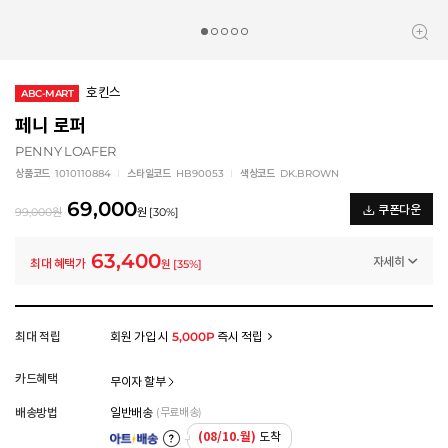
호킨스
ABC-MART
페니 로퍼
PENNY LOAFER
상품코드
1010110884
스타일코드
HB90053
색상코드
DK.BROWN
69,000
쿠폰다운
99,000
원
원
[
30
%]
63,400
자세히
최대 혜택가
원
[
35
%]
일반쿠폰
썸머 브랜드 결산 8% 쿠폰 (~8/13)
-5,600
원
멤버십 상시 할인
최대 적립
회원 가입 시
5,000P
즉시 적립
로그인 후 등급 혜택을 확인하세요
모든 혜택이 적용된 금액으로, 실제 결제 금액과는 차이가 있을 수 있습니다.
카드혜택
무이자 할부
배송방법
일반배송
(무료배송)
(08/10.월)
도착
아트배송