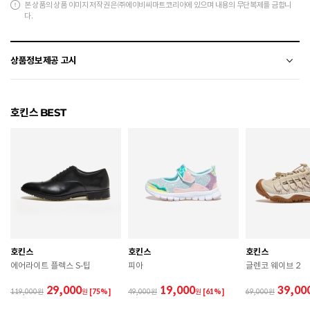
본 상품의 상품 이미지 저작권은 ㈜에이비씨마트코리아에 있으며 내용의 무단복제를 금합니
다.
상품정보제공 고시
전자상거래 등에서의 상품정보제공 고시에 따라 작성되었습니다.
호킨스 BEST
소재
천연가죽(소가죽)
색상
DK.BROWN
치수
250 / 255 / 260 / 265 / 270 / 275 / 280
굽높이
뒷굽 3.8cm
제조자
APEX FOOTWEAR LIMITED
호킨스
호킨스
호킨스
제조국
방글라데시
에어라이트 플렉스 S-팁
피아
글렌코 웨이브 2
A/S 책임자와 전화번호
ABC마트 A/S 담당자 : 080-701-7770
29,000
19,000
39,00
119,000
원
[75%]
49,000
원
[61%]
69,000