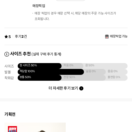
매장픽업
매장 픽업의 경우 매장 선택 시, 해당 매장의 주문 가능 사이즈가
조회됩니다.
5
후기
2
건
매장픽업 가능
사이즈 추천
(실제 구매 후기 통계)
정 사이즈
50%
작음
0%
큼
50%
사이즈
적당함
100%
넓음
0%
좁음
0%
발볼
보통
50%
편함
50%
불편함
0%
착화감
더 자세한 후기 보기
기획전