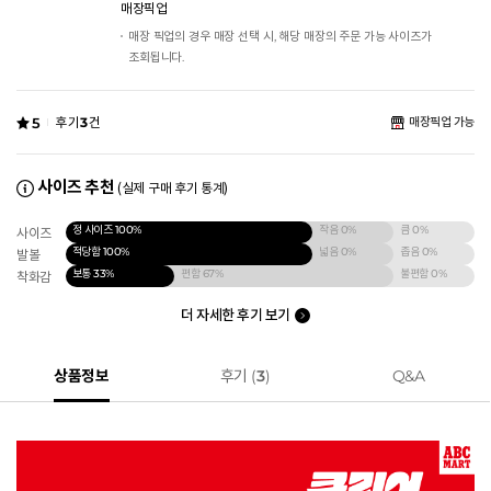
매장픽업
매장 픽업의 경우 매장 선택 시, 해당 매장의 주문 가능 사이즈가
조회됩니다.
5
후기
3
건
매장픽업 가능
사이즈 추천
(실제 구매 후기 통계)
정 사이즈
100%
작음
0%
큼
0%
사이즈
적당함
100%
넓음
0%
좁음
0%
발볼
보통
33%
편함
67%
불편함
0%
착화감
더 자세한 후기 보기
상품정보
후기 (
3
)
Q&A