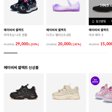
치수
225 / 230 / 235 / 240 / 245 / 250
굽높이
뒷굽 5cm
제조자
JIANGXI XINZHI FOOTWEAR
입고알림
에이비씨 셀렉트
에이비씨 셀렉트
에이비씨 셀렉트
제조국
중국
라이트닝 니트 샌들
디즈니 젤리(15-20)
이브 웨지 3
A/S 책임자와 전화번호
ABC마트 A/S 담당자 : 080-701-7770
29,000
20,000
15,00
59,000
원
[50%]
34,000
원
[41%]
49,000
상품별 입고시기에 따라 상이하여, 배송 받으신 제품의
제조년월
라벨 참고 바랍니다.
관련 법 및 소비자 분쟁 해결 기준에 따름 (품질보증기간
에이비씨 셀렉트 신상품
품질보증기준
: 구입일로부터 6개월 이내)
 [공통] 

 제품의 소재 및 구조에 따라 취급 방법이 달라질 수 있
으므로 반드시 제품에 부착된 케어라벨을 확인 후 사용
하시기 바랍니다. 

 젖은 노면이나 미끄러운 장소에서는 미끄러질 수 있으
므로 착용 시 주의하시기 바랍니다. 

 장시간 착용 후에는 통풍이 잘 되는 곳에서 건조하여 보