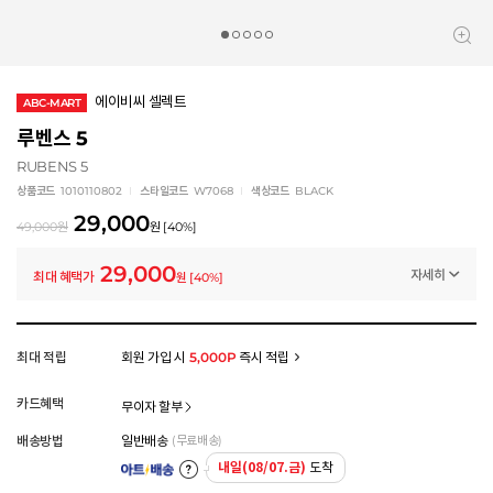
에이비씨 셀렉트
ABC-MART
루벤스 5
RUBENS 5
상품코드
1010110802
스타일코드
W7068
색상코드
BLACK
29,000
49,000
원
원
[
40
%]
29,000
자세히
최대 혜택가
원
[
40
%]
멤버십 상시 할인
로그인 후 등급 혜택을 확인하세요
모든 혜택이 적용된 금액으로, 실제 결제 금액과는 차이가 있을 수 있습니다.
최대 적립
회원 가입 시
5,000P
즉시 적립
카드혜택
무이자 할부
배송방법
일반배송
(무료배송)
내일(08/07.금)
도착
아트배송