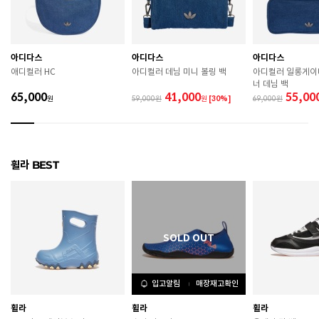
굽높이
3.5cm
제조자
휠라코리아
아디다스
아디다스
아디다스
제조국
중국
애디컬러 HC
아디컬러 데님 미니 볼링 백
아디컬러 일롱게이
너 데님 백
A/S 책임자와 전화번호
ABC마트 A/S 담당자 : 080-701-7770
65,000
41,000
55,00
원
59,000
원
[30%]
69,000
상품별 입고시기에 따라 상이하여, 배송 받으신 제품의
제조년월
라벨 참고 바랍니다.
관련 법 및 소비자 분쟁 해결 기준에 따름 (품질보증기간
휠라 BEST
품질보증기준
: 구입일로부터 6개월 이내)
 [공통] 

 제품의 소재 및 구조에 따라 취급 방법이 달라질 수 있
으므로 반드시 제품에 부착된 케어라벨을 확인 후 사용
하시기 바랍니다. 

 젖은 노면이나 미끄러운 장소에서는 미끄러질 수 있으
므로 착용 시 주의하시기 바랍니다. 

 장시간 착용 후에는 통풍이 잘 되는 곳에서 건조하여 보
입고알림
매장재고확인
관하시기 바랍니다. 

 직사광선이나 고온 다습한 장소를 피해 보관하시기 바
휠라
휠라
휠라
랍니다. 
