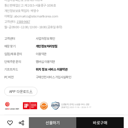
사업자등록번호 : 201-81-76174
 [PVC] 

않습니다.)
통신판매업신고 : 제 2015-서울중구-1036호
 PVC는 물세탁이 되지 않는 소재입니다. 가벼운 오염물
교환/반품(환불) 시 박스 포장 예
매장에 방문하여 접수하실 경우 구매내역서를 지참하여 주시기 바랍니다.
개인정보보호 책임자 : 박영수
이 묻었을 때에는 면으로 닦아주시기 바랍니다. 

수선/심의 불가 항목
배송중 상품이 분실되지 않도록 택배 박스 또는 타 박스로 포장하여 발송해주시기 바랍니다.
매장에서 반품 접수를 하신 경우 환불은 온라인 담당자 확인 후 처리됩니다. (확인 기간 2-3일
 직사광선에 노출되면 소재의 변형 및 변색이 될 수 있으
이메일 : abcmartcs@abcmartkorea.com
소요/결제하신 결제수단으로 환불)
니 주의 바랍니다. 

고객센터 :
1588-9667
개인의 착화 습관으로 발생 된 힐컵 변형은 수선/심의 불가합니다.
매장에 방문하여 반품/교환 접수 시 단품 기준
10개 미만 상품
만 접수 가능합니다.
월~금 09:00 ~ 12:00 / 13:00 ~ 18:00 (공휴일 휴무)
세탁으로 생긴 손상은 수선/심의 불가합니다.
(대량 반품/교환은 온라인 사이트를 통해서 접수해주시기 바랍니다. 단순 변심일 경우 택배비
 [금속 스터드(징)] 

양말 소재로 생긴 힐컵 주변 보풀 현상은 수선/심의 불가합니다.
 맨땅에서 착화 시 스터드 파손 및 부상의 위험이 있으므
고객 부담)
고객센터
사업자정보 확인
에어 손상의 경우 수선 불가합니다.
로 주의하시기 바랍니다. 

대량 교환/반품 택배 접수의 경우 6개 미만 합포장 가능하며 합포장의 경우 동일 주문번호 내
착화 후 생긴 가죽 소재의 스크래치 경우 소재 특성상 발생되는 자연현상으로 수선/심의
매장 찾기
개인정보처리방침
 착용 전 스터드 나사가 단단히 조여져 있는지 확인하시
상품만 가능합니다. (입점 제품은 별도 접수 필요)
불가합니다.
기 바랍니다. 

브랜드 박스 훼손, 타상품 입고, 주문번호 확인 불가 등 처리 불가 시 안내 없이 반송 처리 될 수
입점/제휴 문의
이용약관
교환/반품(환불) 처리 순서
소모품(깔창 , 신발끈 등) 불량의 경우 심의 불가할 수 있습니다.
 작은 부품이 탈락될 경우 삼킬 위험이 있으므로 주의하
있습니다.
샌들 부품(밴드 , 벨크로 , 장식 등) 일부 수선 가능합니다. 단, 스트랩이 외력에 의해 끊어진
단체주문 문의
멤버십 이용약관
시기 바랍니다. 

슈레이스를 포함한 용품의 경우 (온/오프라인) 반품 불가 합니다.
경우 수선/심의 불가합니다.
 에스컬레이터 등에서 신발이 끼일 수 있으므로 주의하
01
반품/교환 접수
기프트카드
위치 정보 서비스 이용약관
상품에 따라 아웃솔 전체 / 보조굽 교체 가능합니다.
시기 바랍니다. 
로그인 후 마이페이지 > 쇼핑내역 > 취소/교환/반품 신청
코르크 샌들 아웃솔(밑창) 교체 및 풋베드 크리닝 가능합니다.
PC 버전
구매안전서비스 가입사실확인
본 제품은 안전 확인 대상 품목이며 관련 확인 인증
제품안전 인증정보
을 필하였음을 확인합니다.
APP 다운로드
수선 접수
02
접수완료
수선 접수 시 왕복 택배비 (5,000원) 가 부과됩니다.
마이페이지 > 쇼핑내역 > 취소/교환/반품에서 접수 상태 확인
[인증범위] 온라인 쇼핑몰 서비스 운영
지정택배(CJ대한통운) 외 타 택배 이용 시 추가로 발생되는 금액은 고객님께서 직접
[유효기간] 2023-11-18 ~ 2026-11-17
부담해주셔야 합니다.
수선 희망 내용을 상세 기재 해주시면 접수 시 도움이 됩니다. (사진 첨부 가능)
03
ABC-MART로 상품 발송
Copyright ABC-MART KOREA Corp. All rights reserved.
선물하기
바로구매
수선 접수 불가 및 재접수 필요 시 반송 될 수 있습니다.
교환/반품 주소
접수 없이 수선 상품을 임의 발송 할 경우 확인이 어려워 반송 되거나, 처리가 늦어 질 수