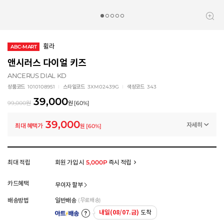
휠라
ABC-MART
앤시러스 다이얼 키즈
ANCERUS DIAL KD
상품코드
1010108951
스타일코드
3XM02439G
색상코드
343
39,000
99,000
원
원
[
60
%]
39,000
자세히
최대 혜택가
원
[
60
%]
멤버십 상시 할인
로그인 후 등급 혜택을 확인하세요
모든 혜택이 적용된 금액으로, 실제 결제 금액과는 차이가 있을 수 있습니다.
최대 적립
회원 가입 시
5,000P
즉시 적립
카드혜택
무이자 할부
배송방법
일반배송
(무료배송)
내일(08/07.금)
도착
아트배송