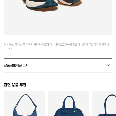
본 상품의 상품 이미지 저작권은 ㈜에이비씨마트코리아에 있으며 내용의 무단복제를 금합니
다.
상품정보제공 고시
전자상거래 등에서의 상품정보제공 고시에 따라 작성되었습니다.
관련 용품 추천
소재
합성가죽+폴리에스터
색상
343
치수
180 / 190 / 200 / 210 / 220 / 230