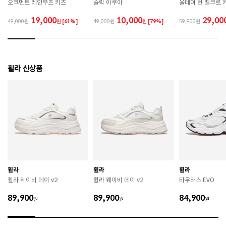
오크먼트 레인부츠 키즈
슬릭 아쿠아
올데이 런 벨크로 
 제품에 부착된 장식이나 부자재는 강한 충격에 의해 파
손될 수 있으니 주의하시기 바랍니다. 

19,000
10,000
29,00
49,000
원
[61%]
49,000
원
[79%]
59,900
 작은 부품이 탈락 될 경우 삼킬 위험이 있으므로 주의하
시기 바랍니다. 

 제품의 수명 연장을 위해 용도에 맞게 착용하시기 바랍
니다. 

 에어솔 제품은 구조상 수리가 불가능하며 외부 충격으
휠라 신상품
로 에어가 손상된 경우 보상이 어렵습니다. 

 [가죽] 

 천연가죽 및 패브릭 소재는 물기와 마찰에 의해 이염 또
는 변색이 발생할 수 있습니다. 

 젖었을 경우 직사광선, 난방기구, 드라이어 등으로 강제 
건조하지 마십시오. 

 오염 시 부드러운 솔이나 천으로 닦고 신발 전용 클리너
를 사용하십시오. 

 불꽃 및 화기에 가까이 두지 마십시오. 

 신발 뒤꿈치를 꺾어 신지 마십시오. 

휠라
휠라
휠라
 천연가죽 제품 : 물세탁을 피하고 신발 전용 클리너로 
휠라 웨이비 데이 v2
휠라 웨이비 데이 v2
타우러스 EVO
관리하시기 바랍니다. 

 인조가죽 제품 : 부드러운 솔 또는 천으로 오염을 제거 
89,900
89,900
84,900
원
후 자연 건조하시기 바랍니다. 

원
원
 스웨이드 소재 : 물세탁을 피하고 전용 브러시로 관리하
시기 바랍니다. 
