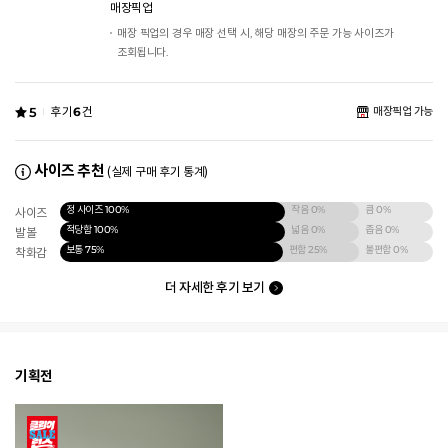
매장픽업
매장 픽업의 경우 매장 선택 시, 해당 매장의 주문 가능 사이즈가
조회됩니다.
5
후기
6
건
매장픽업 가능
사이즈 추천
(실제 구매 후기 통계)
정 사이즈
100%
작음
0%
큼
0%
사이즈
적당함
100%
넓음
0%
좁음
0%
발볼
보통
75%
편함
25%
불편함
0%
착화감
더 자세한 후기 보기
기획전