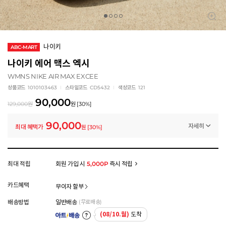
나이키
ABC-MART
나이키 에어 맥스 엑시
WMNS NIKE AIR MAX EXCEE
상품코드
1010103463
스타일코드
CD5432
색상코드
121
90,000
129,000
원
원
[
30
%]
90,000
자세히
최대 혜택가
원
[
30
%]
프로모션
나이키 스페셜 클리어런스 (~8/20)
-39,000
원
멤버십 상시 할인
최대 적립
회원 가입 시
5,000P
즉시 적립
로그인 후 등급 혜택을 확인하세요
모든 혜택이 적용된 금액으로, 실제 결제 금액과는 차이가 있을 수 있습니다.
카드혜택
무이자 할부
배송방법
일반배송
(무료배송)
(08/10.월)
도착
아트배송