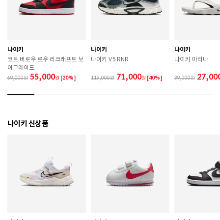
으므로 반드시 제품에 부착된 케어라벨을 확인 후 사용
하시기 바랍니다. 

 젖은 노면이나 미끄러운 장소에서는 미끄러질 수 있으
므로 착용 시 주의하시기 바랍니다. 

 장시간 착용 후에는 통풍이 잘 되는 곳에서 건조하여 보
관하시기 바랍니다. 

나이키
나이키
나이키
 직사광선이나 고온 다습한 장소를 피해 보관하시기 바
코트 버로우 로우 리크래프트 보
나이키 V5 RNR
나이키 마리나
랍니다. 

이그레이드
 제품에 부착된 장식이나 부자재는 강한 충격에 의해 파
55,000
71,000
27,00
69,000
원
[20%]
119,000
원
[40%]
39,000
손될 수 있으니 주의하시기 바랍니다. 

 작은 부품이 탈락 될 경우 삼킬 위험이 있으므로 주의하
시기 바랍니다. 

 제품의 수명 연장을 위해 용도에 맞게 착용하시기 바랍
니다. 

나이키 신상품
 에어솔 제품은 구조상 수리가 불가능하며 외부 충격으
로 에어가 손상된 경우 보상이 어렵습니다. 

 [가죽] 

 천연가죽 및 패브릭 소재는 물기와 마찰에 의해 이염 또
는 변색이 발생할 수 있습니다. 

 젖었을 경우 직사광선, 난방기구, 드라이어 등으로 강제 
건조하지 마십시오. 

 오염 시 부드러운 솔이나 천으로 닦고 신발 전용 클리너
를 사용하십시오. 

 불꽃 및 화기에 가까이 두지 마십시오. 
