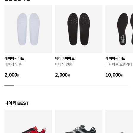
색상
121
220 / 225 / 230 / 235 / 240 / 245 / 250 / 255 / 260 /
치수
265 / 270 / 275 / 280 / 285 / 290
굽높이
4.3cm
제조자
Nike Inc.
에이비씨마트
에이비씨마트
에이비씨마트
베이직 인솔
베이직 인솔
리사이클 오솔라이
제조국
베트남
2,000
2,000
10,000
원
원
원
A/S 책임자와 전화번호
ABC마트 A/S 담당자 : 080-701-7770
상품별 입고시기에 따라 상이하여, 배송 받으신 제품의
제조년월
라벨 참고 바랍니다.
나이키 BEST
관련 법 및 소비자 분쟁 해결 기준에 따름 (품질보증기간
품질보증기준
: 구입일로부터 6개월 이내)
 [공통] 

 제품의 소재 및 구조에 따라 취급 방법이 달라질 수 있