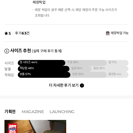
매장픽업
매장 픽업의 경우 매장 선택 시, 해당 매장의 주문 가능 사이즈가
조회됩니다.
5
후기
63
건
매장픽업 가능
사이즈 추천
(실제 구매 후기 통계)
정 사이즈
44%
작음
38%
큼
17%
사이즈
적당함
49%
넓음
16%
좁음
35%
발볼
보통
57%
편함
39%
불편함
4%
착화감
더 자세한 후기 보기
기획전
MAGAZINE
LAUNCHING