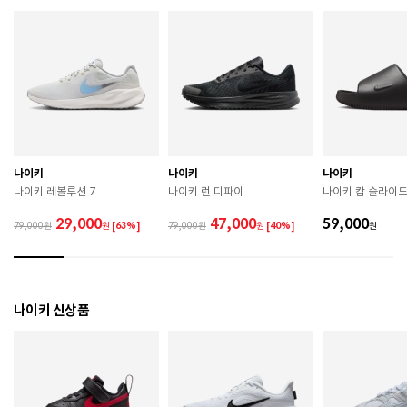
색상
WHITE
치수
220 / 230 / 240 / 250 / 260 / 270 / 280 / 290
굽높이
뒷굽:2.8cm
제조자
NIKE
나이키
나이키
나이키
제조국
인도네시아
나이키 레볼루션 7
나이키 런 디파이
나이키 캄 슬라이드 
A/S 책임자와 전화번호
ABC마트 A/S 담당자 : 080-701-7770
29,000
47,000
59,000
79,000
원
[63%]
79,000
원
[40%]
원
상품별 입고시기에 따라 상이하여, 배송 받으신 제품의
제조년월
라벨 참고 바랍니다.
관련 법 및 소비자 분쟁 해결 기준에 따름 (품질보증기간
나이키 신상품
품질보증기준
: 구입일로부터 6개월 이내)
 [공통] 

 제품의 소재 및 구조에 따라 취급 방법이 달라질 수 있
으므로 반드시 제품에 부착된 케어라벨을 확인 후 사용