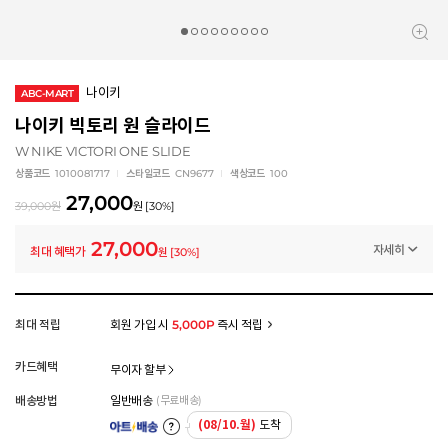
나이키
ABC-MART
나이키 빅토리 원 슬라이드
W NIKE VICTORI ONE SLIDE
상품코드
1010081717
스타일코드
CN9677
색상코드
100
27,000
39,000
원
원
[
30
%]
27,000
자세히
최대 혜택가
원
[
30
%]
멤버십 상시 할인
로그인 후 등급 혜택을 확인하세요
모든 혜택이 적용된 금액으로, 실제 결제 금액과는 차이가 있을 수 있습니다.
최대 적립
회원 가입 시
5,000P
즉시 적립
카드혜택
무이자 할부
배송방법
일반배송
(무료배송)
(08/10.월)
도착
아트배송