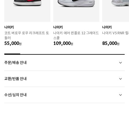
하시기 바랍니다. 

 젖은 노면이나 미끄러운 장소에서는 미끄러질 수 있으
므로 착용 시 주의하시기 바랍니다. 

 장시간 착용 후에는 통풍이 잘 되는 곳에서 건조하여 보
관하시기 바랍니다. 

 직사광선이나 고온 다습한 장소를 피해 보관하시기 바
나이키
나이키
나이키
랍니다. 

코트 버로우 로우 리크래프트 토
나이키 에어 윈플로 12 그레이드
나이키 V5 RNR 
 제품에 부착된 장식이나 부자재는 강한 충격에 의해 파
들러
스쿨
손될 수 있으니 주의하시기 바랍니다. 

55,000
109,000
85,000
원
원
원
 작은 부품이 탈락 될 경우 삼킬 위험이 있으므로 주의하
시기 바랍니다. 

 제품의 수명 연장을 위해 용도에 맞게 착용하시기 바랍
주문/배송 안내
니다. 

 에어솔 제품은 구조상 수리가 불가능하며 외부 충격으
로 에어가 손상된 경우 보상이 어렵습니다. 

배송 안내
교환/반품 안내
배송비
 [가죽] 

2만원 미만 구매 시
2,500원
 천연가죽 및 패브릭 소재는 물기와 마찰에 의해 이염 또
상품하자 이외 사이즈, 색상교환 등 단순 변심에 의한 교환/반품 택배비 고객부담으로 왕복택배비가
2만원 이상 구매 시
전액 무료
(제주도 및 기타 도선료 추가 지역 포함)
는 변색이 발생할 수 있습니다. 

수선/심의 안내
발생합니다.
평균 배송일
 젖었을 경우 직사광선, 난방기구, 드라이어 등으로 강제 
(전자상거래 등에서의 소비자보호에 관한 법률 제17조(청약 철회등)9항에 의거 소비자의 사정에
평일 17시 이전 주문 당일 출고됩니다.
(물류센터 발송에 한함)
건조하지 마십시오. 

오프라인 매장 방문 시 택배비 없이 수선 접수 가능합니다. (단, 입점 업체 상품 불가)
의한 청약 철회 시 택배비는 소비자 부담입니다.)
다만, 물류센터 상황에 따라 당일 출고 불가 할 수 있습니다.
CONVERSE 소비자가 변동 안내
 오염 시 부드러운 솔이나 천으로 닦고 신발 전용 클리너
외부 착화 후 상품 불량 발견 시 수선/심의 접수 해주시기 바랍니다. (비회원 구매 건 택배 접수
제품을 받으신 날부터 7일 이내(상품불량인 경우 30일)에 접수해주시기 바랍니다.
배송 정보 확인까지 송장 등록 후 평균 2일 소요될 수 있습니다. (주말 및 공휴일 제외)
를 사용하십시오. 

불가) - 마이페이지 > 쇼핑내역 > AS신청 또는 고객센터를 통해 접수
접수 시 왕복 택배비가 부과됩니다. (단, 상품 불량, 오배송의 경우 택배비를 환불해드립니다.)
택배사의 사정에 따라 배송은 다소 지연될 수 있습니다. (배송일정 문의 : CJ대한통운 1588-
 불꽃 및 화기에 가까이 두지 마십시오. 

ASICS 소비자가 변동 안내
접수 없이 수선/심의 상품을 임의 발송 할 경우 확인이 어려워 반송 되거나, 처리가 늦어 질 수
접수 후 14일 이내에 상품이 반품지로 도착하지 않을 경우 접수가 취소됩니다.(배송 지연 제외)
1255)
 신발 뒤꿈치를 꺾어 신지 마십시오. 

있습니다.
브랜드 박스 훼손, 타상품 입고, 주문번호 확인 불가 등 처리 불가 시 안내 없이 반송 처리 될 수