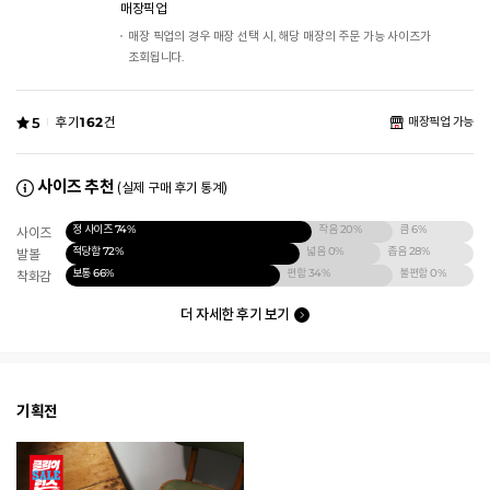
매장픽업
매장 픽업의 경우 매장 선택 시, 해당 매장의 주문 가능 사이즈가
조회됩니다.
5
후기
162
건
매장픽업 가능
사이즈 추천
(실제 구매 후기 통계)
정 사이즈
74%
작음
20%
큼
6%
사이즈
적당함
72%
넓음
0%
좁음
28%
발볼
보통
66%
편함
34%
불편함
0%
착화감
더 자세한 후기 보기
기획전