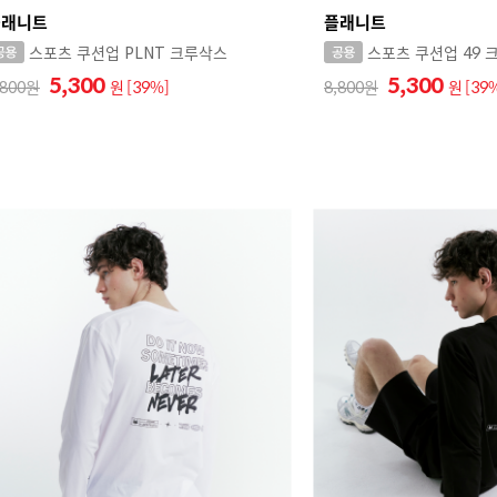
플래니트
플래니트
스포츠 쿠션업 PLNT 크루삭스
스포츠 쿠션업 49 
5,300
5,300
,800
원
[39%]
8,800
원
[39