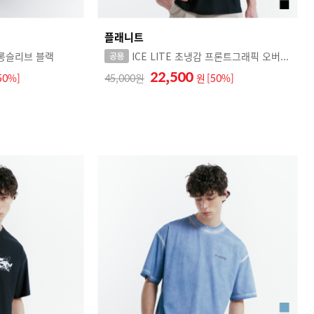
플래니트
롱슬리브 블랙
ICE LITE 초냉감 프론트그래픽 오버핏 반팔티
22,500
50%]
45,000
원
[50%]