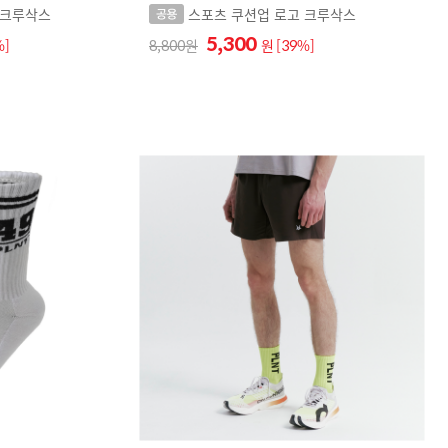
 크루삭스
스포츠 쿠션업 로고 크루삭스
5,300
%]
8,800
원
[39%]