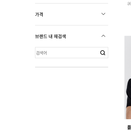
레저
3
화장품
스포츠
가격
디지털
원
5,300
~
103,200
브랜드 내 재검색