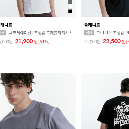
플래니트
플래니트
[채코제에디션] 초냉감 트래블러티셔츠
21,900
22,500
5,000
원
[51%]
45,000
원
[