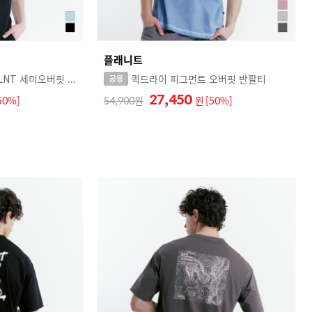
플래니트
ICE LITE 초냉감 PLNT 세미오버핏 반팔티
퀵드라이 피그먼트 오버핏 반팔티
27,450
50%]
54,900
원
[50%]