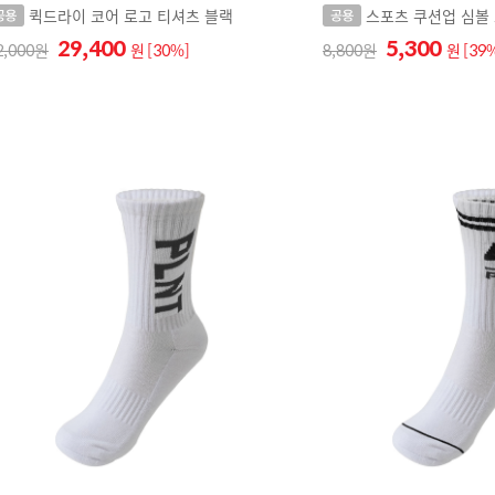
퀵드라이 코어 로고 티셔츠 블랙
스포츠 쿠션업 심볼
29,400
5,300
2,000
원
[30%]
8,800
원
[39