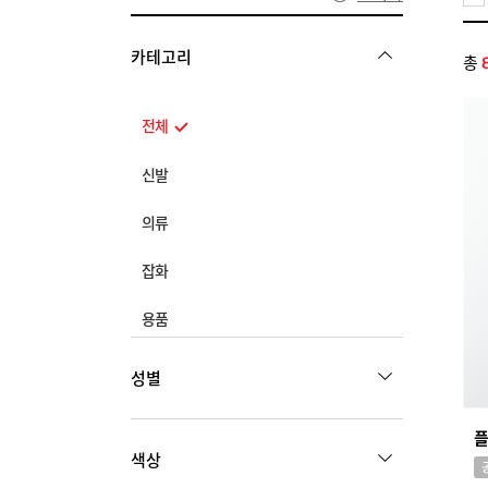
카테고리
총
전체
신발
전체
의류
스니커즈
전체
잡화
스포츠
상의
전체
용품
구두
아우터
가방
샌들
전체
하의
성별
모자
캐주얼
신발용품
원피스
양말
부츠
관리용품
MEN
WOMEN
기타
악세서리
색상
수납용품
스포츠
KIDS
주얼리