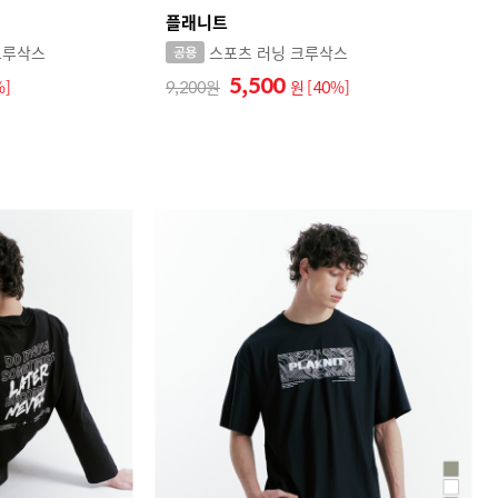
플래니트
크루삭스
스포츠 러닝 크루삭스
5,500
%]
9,200
원
[40%]