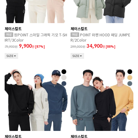
체이스컬트
체이스컬트
원POINT 스마일 그래픽 기모 T-SH
POINT 와펜 HOOD 패딩 JUMPE
IRT/3Color
R/2Color
9,900
34,900
79,900
원
[87%]
299,000
원
[88%]
SIZE
SIZE
체이스컬트
체이스컬트