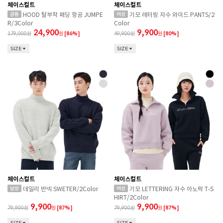
체이스컬트
체이스컬트
HOOD 탈부착 패딩 항공 JUMPE
기모 레터링 자수 와이드 PANTS/2
R/3Color
Color
24,900
9,900
179,000
원
[86%]
49,900
원
[80%]
SIZE
SIZE
체이스컬트
체이스컬트
데일리 반넥 SWETER/2Color
기모 LETTERING 자수 아노락 T-S
HIRT/2Color
9,900
9,900
79,900
원
[87%]
79,900
원
[87%]
SIZE
SIZE