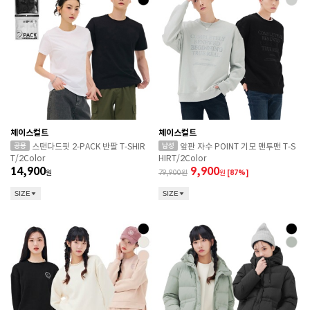
체이스컬트
체이스컬트
스탠다드핏 2-PACK 반팔 T-SHIR
앞판 자수 POINT 기모 맨투맨 T-S
T/2Color
HIRT/2Color
14,900
9,900
원
79,900
원
[87%]
SIZE
SIZE