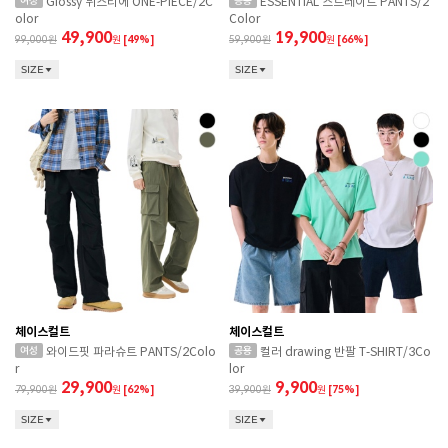
Glossy 뷔스티에 ONE-PIECE/2C
ESSENTIAL 스트레이트 PANTS/2
olor
Color
49,900
19,900
99,000
원
[49%]
59,900
원
[66%]
SIZE
SIZE
체이스컬트
체이스컬트
와이드핏 파라슈트 PANTS/2Colo
컬러 drawing 반팔 T-SHIRT/3Co
r
lor
29,900
9,900
79,900
원
[62%]
39,900
원
[75%]
SIZE
SIZE