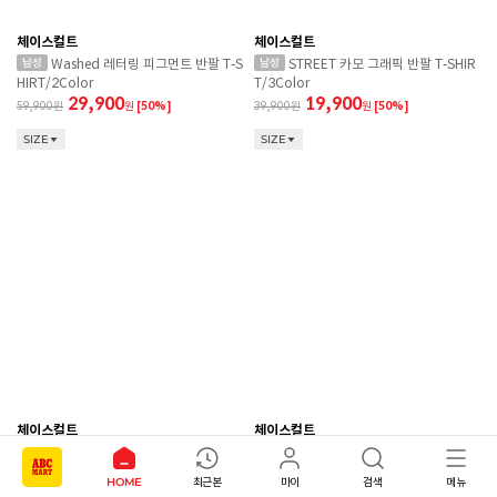
체이스컬트
체이스컬트
Washed 레터링 피그먼트 반팔 T-S
STREET 카모 그래픽 반팔 T-SHIR
HIRT/2Color
T/3Color
29,900
19,900
59,900
원
[50%]
39,900
원
[50%]
SIZE
SIZE
체이스컬트
체이스컬트
URBAN 슬럽 레터링 그래픽 반팔 T
COZY 포토 그래픽 T-SHIRT/2Col
-SHIRT/3Color
or
HOME
최근본
마이
검색
메뉴
19,900
19,900
39,900
원
[50%]
39,900
원
[50%]