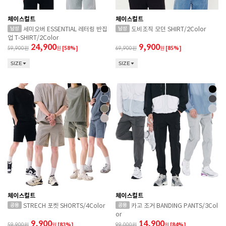
체이스컬트
체이스컬트
세미오버 ESSENTIAL 레터링 반집
도비조직 모던 SHIRT/2Color
업 T-SHIRT/2Color
24,900
9,900
59,900
원
[58%]
69,900
원
[85%]
SIZE
SIZE
체이스컬트
체이스컬트
STRECH 포켓 SHORTS/4Color
카고 조거 BANDING PANTS/3Col
or
9,900
14,900
59,900
원
[83%]
99,000
원
[84%]