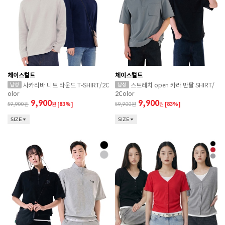
체이스컬트
체이스컬트
사카리바 니트 라운드 T-SHIRT/2C
스트레치 open 카라 반팔 SHIRT/
olor
2Color
9,900
9,900
59,900
원
[83%]
59,900
원
[83%]
SIZE
SIZE